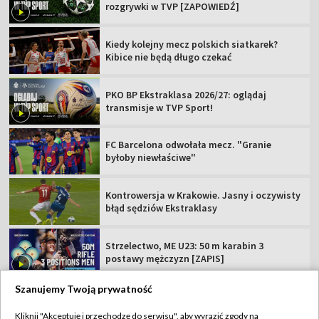
rozgrywki w TVP [ZAPOWIEDŹ]
Kiedy kolejny mecz polskich siatkarek?
Kibice nie będą długo czekać
PKO BP Ekstraklasa 2026/27: oglądaj
transmisje w TVP Sport!
FC Barcelona odwołała mecz. "Granie
byłoby niewłaściwe"
Kontrowersja w Krakowie. Jasny i oczywisty
błąd sędziów Ekstraklasy
Strzelectwo, ME U23: 50 m karabin 3
postawy mężczyzn [ZAPIS]
Szanujemy Twoją prywatność
Kliknij "Akceptuję i przechodzę do serwisu", aby wyrazić zgody na