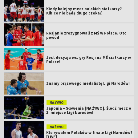
Kiedy kolejny mecz polskich siatkarzy?
Kibice nie będą długo czekać
Rosjanie zrezygnowali z MŚ w Polsce. Oto
powód
Jest decyzja ws. gry Rosji na MŚ siatkarzy w
Polsce!
Znamy brązowego medalistę Ligi Narodów!
NA ŻYWO
Japonia – Słowenia [NA ŻYWO]. Śledź mecz o
3. miejsce Ligi Narodów!
NA ŻYWO
Kto rywalem Polaków w finale Ligi Narodów?
[LIVE]