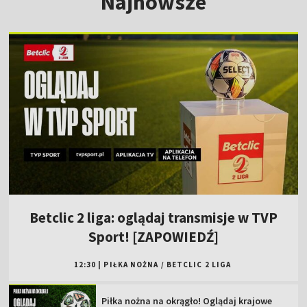
Najnowsze
Betclic 2 liga: oglądaj transmisje w TVP
Sport! [ZAPOWIEDŹ]
12:30
|
PIŁKA NOŻNA
/
BETCLIC 2 LIGA
Piłka nożna na okrągło! Oglądaj krajowe