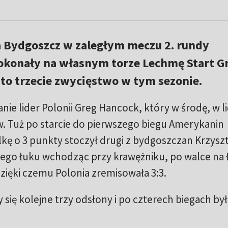
a Bydgoszcz w zaległym meczu 2. rundy
okonały na własnym torze Lechmę Start G
 to trzecie zwycięstwo w tym sezonie.
ie lider Polonii Greg Hancock, który w środę, w l
w. Tuż po starcie do pierwszego biegu Amerykanin
kę o 3 punkty stoczył drugi z bydgoszczan Krzysz
iego łuku wchodząc przy krawężniku, po walce na 
zięki czemu Polonia zremisowała 3:3.
ię kolejne trzy odsłony i po czterech biegach był