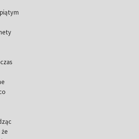
 piątym
mety
 czas
ne
co
odząc
 że