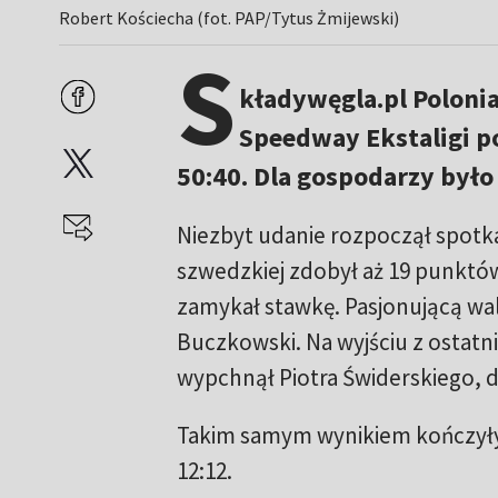
Robert Kościecha (fot. PAP/Tytus Żmijewski)
S
kładywęgla.pl Poloni
Speedway Ekstaligi p
50:40. Dla gospodarzy było
Niezbyt udanie rozpoczął spotkan
szwedzkiej zdobył aż 19 punktó
zamykał stawkę. Pasjonującą wal
Buczkowski. Na wyjściu z ostatn
wypchnął Piotra Świderskiego, d
Takim samym wynikiem kończyły s
12:12.