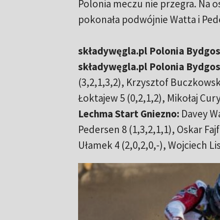
Polonia meczu nie przegra. Na o
pokonała podwójnie Watta i Pede
składywęgla.pl Polonia Bydgos
składywęgla.pl Polonia Bydgos
(3,2,1,3,2), Krzysztof Buczkowski
Łoktajew 5 (0,2,1,2), Mikołaj Cur
Lechma Start Gniezno:
Davey Wat
Pedersen 8 (1,3,2,1,1), Oskar Fajf
Ułamek 4 (2,0,2,0,-), Wojciech Lisi