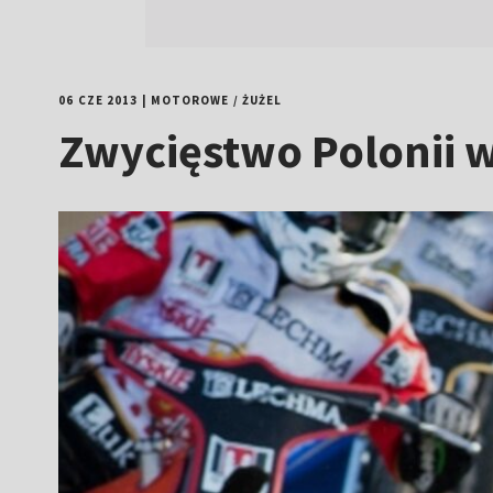
06 CZE 2013
|
MOTOROWE
/
ŻUŻEL
Zwycięstwo Polonii 