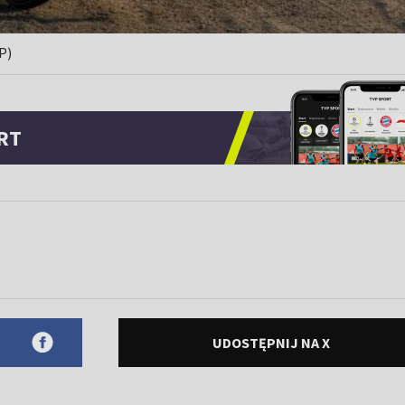
P)
RT
UDOSTĘPNIJ NA X