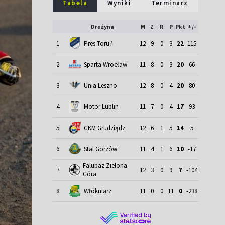
Tabela
Wyniki
Terminarz
Drużyna
M
Z
R
P
Pkt
+/-
1
Pres Toruń
12
9
0
3
22
115
2
Sparta Wrocław
11
8
0
3
20
66
3
Unia Leszno
12
8
0
4
20
80
4
Motor Lublin
11
7
0
4
17
93
5
GKM Grudziądz
12
6
1
5
14
5
6
Stal Gorzów
11
4
1
6
10
-17
Falubaz Zielona
7
12
3
0
9
7
-104
Góra
8
Włókniarz
11
0
0
11
0
-238