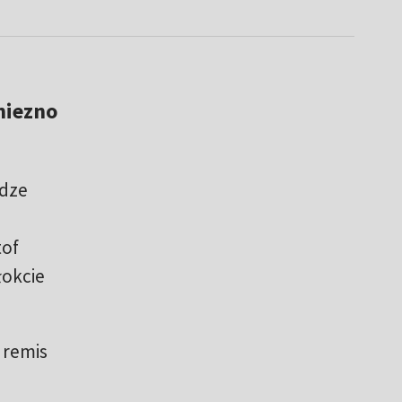
niezno
idze
tof
łokcie
 remis