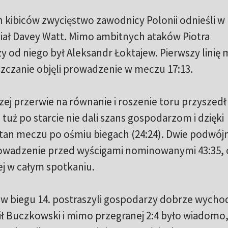
kibiców zwycięstwo zawodnicy Polonii odnieśli w
miał Davey Watt. Mimo ambitnych ataków Piotra
y od niego był Aleksandr Łoktajew. Pierwszy linię 
zczanie objęli prowadzenie w meczu 17:13.
ej przerwie na równanie i roszenie toru przyszedł
 tuż po starcie nie dali szans gospodarzom i dzięki
tan meczu po ośmiu biegach (24:24). Dwie podwój
rowadzenie przed wyścigami nominowanymi 43:35, 
j w całym spotkaniu.
 i w biegu 14. postraszyli gospodarzy dobrze wych
ił Buczkowski i mimo przegranej 2:4 było wiadomo,