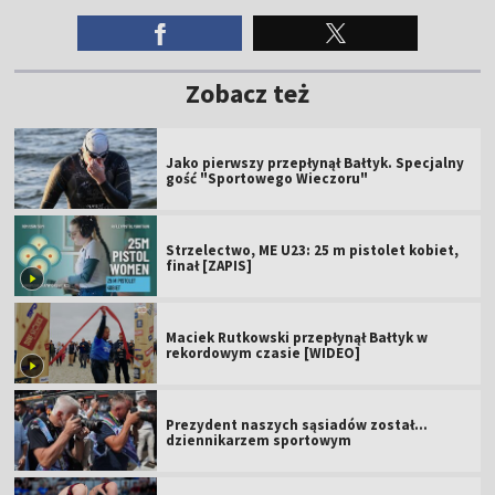
Zobacz też
Jako pierwszy przepłynął Bałtyk. Specjalny
gość "Sportowego Wieczoru"
Strzelectwo, ME U23: 25 m pistolet kobiet,
finał [ZAPIS]
Maciek Rutkowski przepłynął Bałtyk w
rekordowym czasie [WIDEO]
Prezydent naszych sąsiadów został...
dziennikarzem sportowym