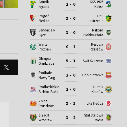
Górnik
KKS 1925
2 - 0
Łęczna
Kalisz
Pogoń
GKS
3 - 0
Siedlce
Jastrzębie
Sandecja N.
Rekord
3 - 0
Sącz
Bielsko-Biała
Warta
Resovia
0 - 1
Poznań
Rzeszów
Olimpia
5 - 3
Świt Szczecin
Grudziądz
Podhale
2 - 0
Chojniczanka
Nowy Targ
Podbeskidzie
Hutnik
2 - 0
Bielsko-Biała
Kraków
Znicz
3 - 1
LKS II Łódź
Pruszków
Śląsk II
Stal Stalowa
3 - 2
Wrocław
Wola