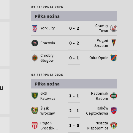
03 SIERPNIA 2026
Piłka nożna
Crawley
0 - 2
York City
Town
Pogoń
0 - 2
Cracovia
Szczecin
Chrobry
0 - 1
Odra Opole
Głogów
02 SIERPNIA 2026
Piłka nożna
nu
GKS
Radomiak
3 - 1
Katowice
Radom
Śląsk
Raków
2 - 1
Wrocław
Częstochowa
Pogoń
Puszcza
1 - 0
Grodzisk
Niepołomice