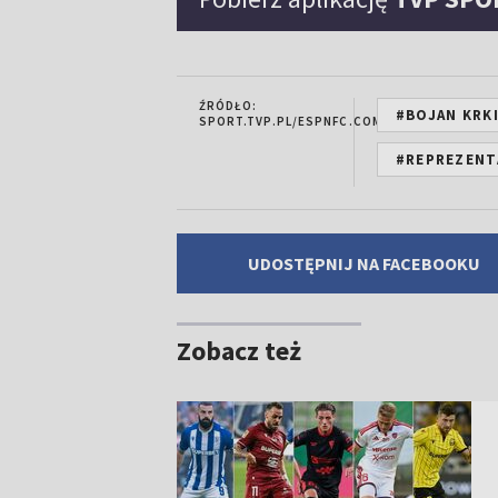
ŹRÓDŁO:
#BOJAN KRK
SPORT.TVP.PL/ESPNFC.COM
#REPREZENTA
UDOSTĘPNIJ NA FACEBOOKU
Zobacz też