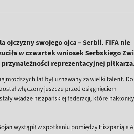
la ojczyzny swojego ojca – Serbii. FIFA nie
rzuciła w czwartek wniosek Serbskiego Zw
 przynależności reprezentacyjnej piłkarza
d najmłodszych lat był uznawany za wielki talent. Do
został włączony jeszcze przed osiągnięciem
tały władze hiszpańskiej federacji, które nakłonił
Bojan wystąpił w spotkaniu pomiędzy Hiszpanią a 