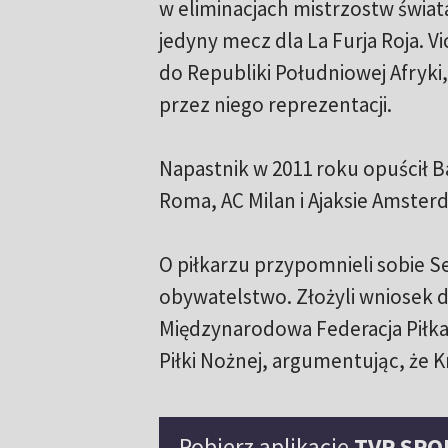
w eliminacjach mistrzostw świata
jedyny mecz dla La Furja Roja. 
do Republiki Południowej Afryk
przez niego reprezentacji.
Napastnik w 2011 roku opuścił Ba
Roma, AC Milan i Ajaksie Amsterd
O piłkarzu przypomnieli sobie S
obywatelstwo. Złożyli wniosek d
Międzynarodowa Federacja Piłkar
Piłki Nożnej, argumentując, że K
Pobierz aplikację
TVP SPO