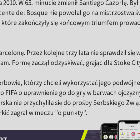
 2010. W 65. minucie zmienił Santiego Cazorlę. Był 
Vicente del Bosque nie powołał go na mistrzostwa ś
i, które zakończyły się końcowym triumfem prowa
rcelonę. Przez kolejne trzy lata nie sprawdził się 
am. Formę zaczął odzyskiwać, grając dla Stoke Cit
erbowie, którzy chcieli wykorzystać jego podwójn
o FIFA o uprawnienie go do gry w barwach ojczyzny
ska nie przychyliła się do prośby Serbskiego Zwi
rkić zagrał w meczu "o punkty".
RT