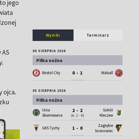
to jego
wiata
dzonej
Wyniki
Terminarz
w AS
06 SIERPNIA 2026
Piłka nożna
y.
0 - 1
Bristol City
Walsall
e
 ojca.
05 SIERPNIA 2026
Piłka nożna
ązku
Unia
Sokół
2 - 2
Skierniewice
Kleczew
(k. 1 - 4)
Zagłębie
1 - 0
GKS Tychy
Sosnowiec