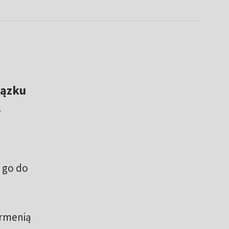
iązku
.
y go do
Armenią