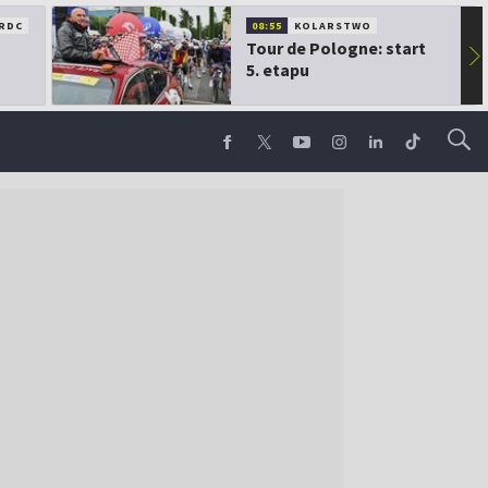
RDC
08:55
KOLARSTWO
Tour de Pologne: start
▶
5. etapu