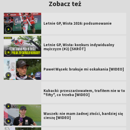
Zobacz też
Letnie GP, Wisła 2026: podsumowanie
Letnie GP, Wisła: konkurs indywidualny
mężczyzn (#2) [SKRÓT]
Paweł Wąsek: brakuje mi oskakania [WIDEO]
Kubacki: przeszarżowałem, trafiłem nie w to
"fifty", co trzeba [WIDEO]
Waszek: nie mam żadnej złości, bardziej się
cieszę [WIDEO]