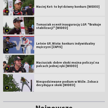
Maciej Kot: to był dziwny konkurs [WIDEO]
Tomasiak ocenił inaugurację LGP. "Brakuje
stabilizacji" [WIDEO]
Letnie GP, Wisła: konkurs indywidualny
mężczyzn [ZAPIS]
Maciusiak: dobre skoki można policzyć na
palcach jednej ręki [WIDEO]
Niespodziewane podium w Wiśle. Zobacz
decydujące skoki [WIDEO]
Najnowsze