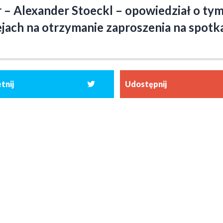
er – Alexander Stoeckl – opowiedział o t
ach na otrzymanie zaproszenia na spotka
tnij
Udostępnij