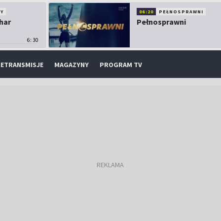
Y
06:20
PEŁNOSPRAWNI
har
Pełnosprawni
6:30
ETRANSMISJE
MAGAZYNY
PROGRAM TV