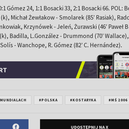
0:1 Gómez 24, 1:1 Bosacki 33, 2:1 Bosacki 66. POL: B
 (k), Michał Żewłakow - Smolarek (85’ Rasiak), Ra
kowiak, Krzynówek - Jeleń, Żurawski (46’ Paweł B
(k), Badilla, L.González - Drummond (70’ Wallace),
 Solís - Wanchope, R. Gómez (82’ C. Hernández).
RT
 MUNDIALACH
#POLSKA
#KOSTARYKA
#MŚ 2006
UDOSTĘPNIJ NA X