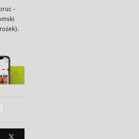
oruc -
domski
rożek).