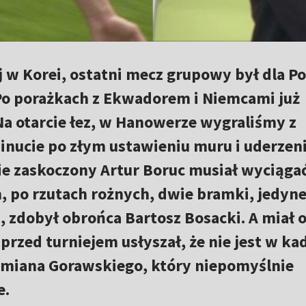
j w Korei, ostatni mecz grupowy był dla Po
 Po porażkach z Ekwadorem i Niemcami już
a otarcie łez, w Hanowerze wygraliśmy z
inucie po złym ustawieniu muru i uderzen
 zaskoczony Artur Boruc musiał wyciągać
m, po rzutach rożnych, dwie bramki, jedyne
, zdobył obrońca Bartosz Bosacki. A miał o
przed turniejem usłyszał, że nie jest w ka
Damiana Gorawskiego, który niepomyślnie
e.