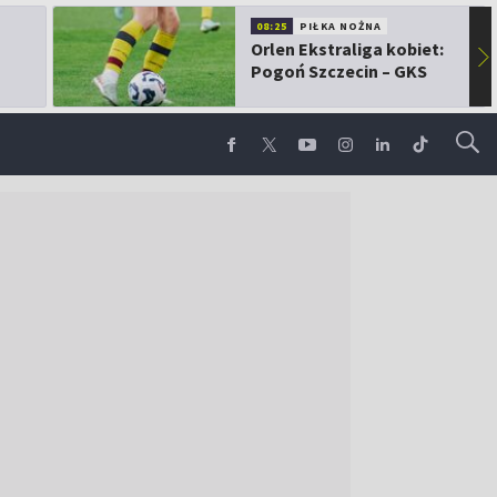
08:25
PIŁKA NOŻNA
Orlen Ekstraliga kobiet:
▶
Pogoń Szczecin – GKS
Górnik Łęczna