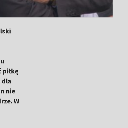
lski
iu
 piłkę
 dla
n nie
drze. W