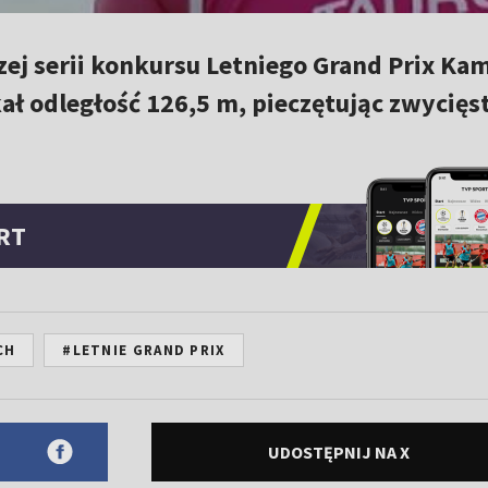
ej serii konkursu Letniego Grand Prix Kam
kał odległość 126,5 m, pieczętując zwycię
RT
CH
#LETNIE GRAND PRIX
UDOSTĘPNIJ NA X