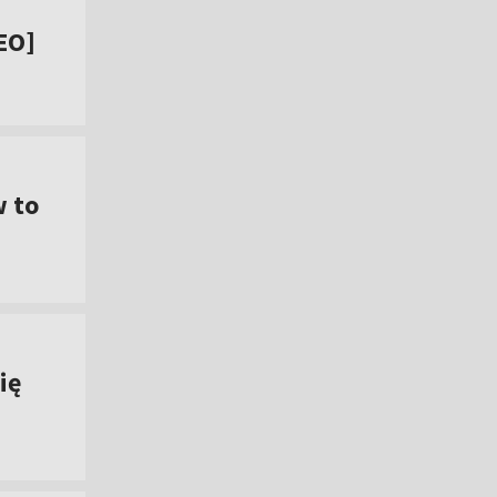
EO]
w to
ię