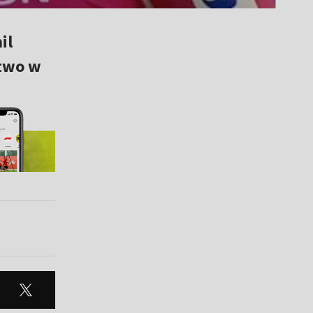
il
stwo w