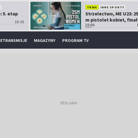
O
TRWA
INNE SPORTY
 5. etap
Strzelectwo, ME U23: 2
m pistolet kobiet, finał
15:15
10:00
ETRANSMISJE
MAGAZYNY
PROGRAM TV