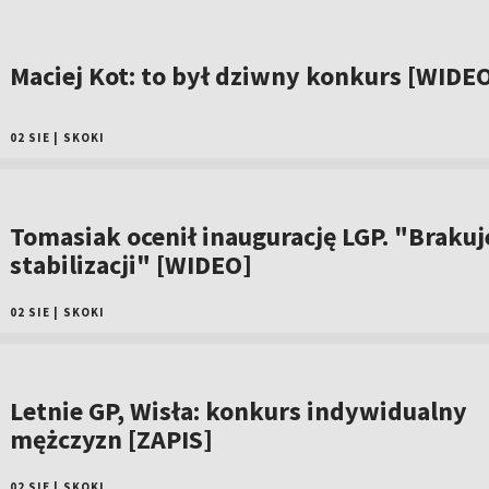
Maciej Kot: to był dziwny konkurs [WIDE
02 SIE
|
SKOKI
Tomasiak ocenił inaugurację LGP. "Brakuj
stabilizacji" [WIDEO]
02 SIE
|
SKOKI
Letnie GP, Wisła: konkurs indywidualny
mężczyzn [ZAPIS]
02 SIE
|
SKOKI