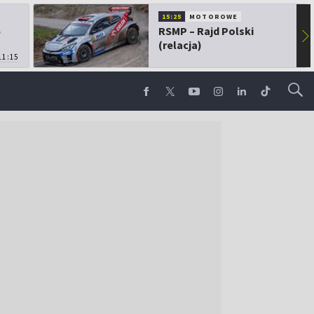
15:25
MOTOROWE
5
RSMP – Rajd Polski
▶
(relacja)
11:15