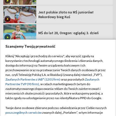
Jest polskie złoto na MŚ juniorów!
Rekordowy bieg Kuś
MŚ do lat 20, Oregon: oglądaj 3. dzień
Szanujemy Twoją prywatność
Kliknij "Akceptuję i przechodzę do serwisu", aby wyrazić zgody na
korzystanie z technologii automatycznego śledzenia i zbierania danych,
TVP
dostęp do informacji na Twoim urządzeniu końcowym i ich
przechowywanie oraz na przetwarzanie Twoich danych osobowych przez
Abonament TVP
Regulamin TVP
nas, czyli Telewizję Polską S.A. w likwidacji (zwaną dalej również „TVP”),
Polityka prywatności
Sklep TVP
Zaufanych Partnerów z IAB* (1201 firm)
oraz pozostałych
Zaufanych
Partnerów TVP (93 firm)
, w celach marketingowych (w tym do
Biuro Reklamy
Moje zgody
zautomatyzowanego dopasowania reklam do Twoich zainteresowań i
mierzenia ich skuteczności) i pozostałych, które wskazujemy poniżej, a
Oferta Handlowa
Biuro reklamy
także zgody na udostępnianie przez nas identyfikatora PPID do Google.
Telegazeta ogłoszenia
Kontakt
Twoje dane osobowe zbierane podczas odwiedzania przez Ciebie naszych
Emisja w TVP
poszczególnych serwisów
zwanych dalej „Portalem”, w tym informacje