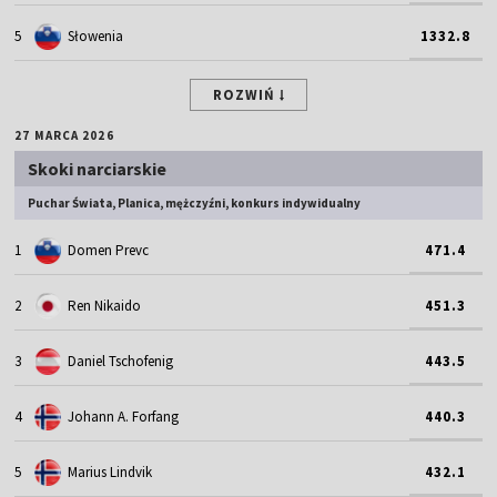
5
Słowenia
1332.8
ROZWIŃ
27 MARCA 2026
Skoki narciarskie
Puchar Świata, Planica, mężczyźni, konkurs indywidualny
1
Domen Prevc
471.4
2
Ren Nikaido
451.3
3
Daniel Tschofenig
443.5
4
Johann A. Forfang
440.3
5
Marius Lindvik
432.1