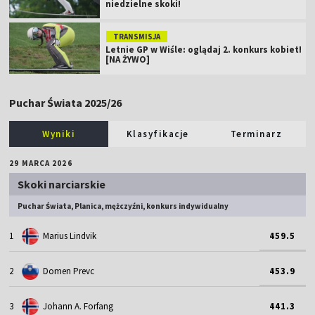
niedzielne skoki!
TRANSMISJA
Letnie GP w Wiśle: oglądaj 2. konkurs kobiet!
[NA ŻYWO]
Puchar Świata 2025/26
Wyniki
Klasyfikacje
Terminarz
29 MARCA 2026
Skoki narciarskie
Puchar Świata, Planica, mężczyźni, konkurs indywidualny
1
Marius Lindvik
459.5
2
Domen Prevc
453.9
3
Johann A. Forfang
441.3