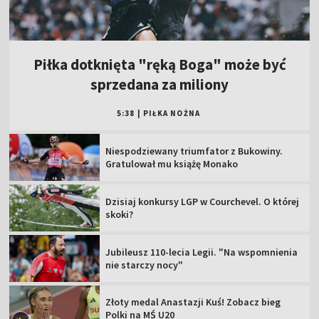
Piłka dotknięta "ręką Boga" może być
sprzedana za miliony
5:38
|
PIŁKA NOŻNA
Niespodziewany triumfator z Bukowiny.
Gratulował mu książę Monako
Dzisiaj konkursy LGP w Courchevel. O której
skoki?
Jubileusz 110-lecia Legii. "Na wspomnienia
nie starczy nocy"
Złoty medal Anastazji Kuś! Zobacz bieg
Polki na MŚ U20