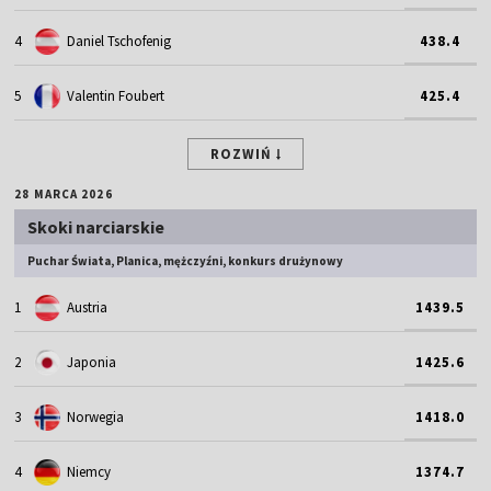
4
Daniel Tschofenig
438.4
5
Valentin Foubert
425.4
ROZWIŃ
28 MARCA 2026
Skoki narciarskie
Puchar Świata, Planica, mężczyźni, konkurs drużynowy
1
Austria
1439.5
2
Japonia
1425.6
3
Norwegia
1418.0
4
Niemcy
1374.7