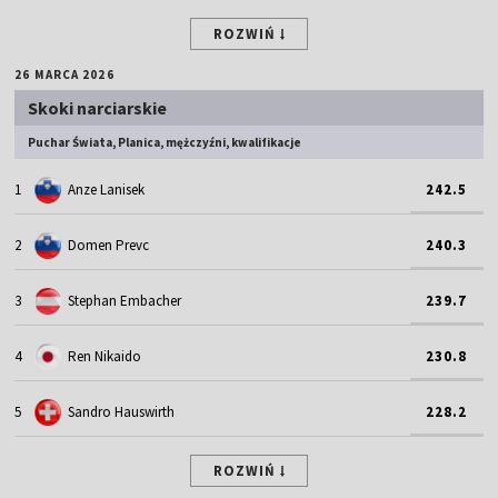
ROZWIŃ
26 MARCA 2026
Skoki narciarskie
Puchar Świata, Planica, mężczyźni, kwalifikacje
1
Anze Lanisek
242.5
2
Domen Prevc
240.3
3
Stephan Embacher
239.7
4
Ren Nikaido
230.8
5
Sandro Hauswirth
228.2
ROZWIŃ