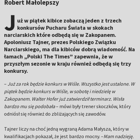
Robert Małolepszy
J
uż w piątek kibice zobaczą jeden z trzech
konkursów Pucharu Świata w skokach
narciarskich które odbędą się w Zakopanem.
Apoloniusz Tajner, prezes Polskiego Związku
Narciarskiego, ma dla kibiców dobrą wiadomość. Na
łamach „Polski The Times” zapewnia, że w
przyszłym sezonie w kraju również odbędą się trzy
konkursy.
–
Już za rok będzie konkurs w Wiśle. Wszystko jest ustalone. W
piątek będzie konkurs w Wiśle, w sobotę i niedzielę w
Zakopanem. Walter Hofer już zatwierdził terminarz. Wisła
bardzo mu się podobała
– mówi były trener skoczków, który
odniósł się również do zbliżających się zawodów.
Tajner liczy na choć jedną wygraną Adama Małysza, który w
kwalifikacjach pokazał, że jest bardzo mocny. –
Mam nadzieję.