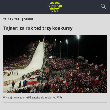
21 STY 2011
|
SKOKI
Tajner: za rok też trzy konkursy
W kolejnym sezonie PŚ zawita do Wisły (fot.PAP)