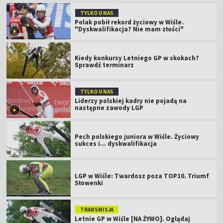
TYLKO U NAS
Polak pobił rekord życiowy w Wiśle.
"Dyskwalifikacja? Nie mam złości"
Kiedy konkursy Letniego GP w skokach?
Sprawdź terminarz
TYLKO U NAS
Liderzy polskiej kadry nie pojadą na
następne zawody LGP
Pech polskiego juniora w Wiśle. Życiowy
sukces i... dyskwalifikacja
LGP w Wiśle: Twardosz poza TOP10. Triumf
Słowenki
TRANSMISJA
Letnie GP w Wiśle [NA ŻYWO]. Oglądaj