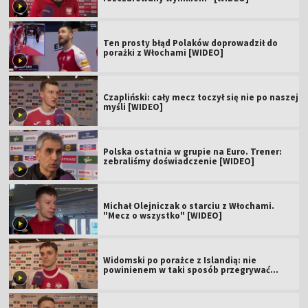
Ten prosty błąd Polaków doprowadził do
porażki z Włochami [WIDEO]
Czapliński: cały mecz toczył się nie po naszej
myśli [WIDEO]
Polska ostatnia w grupie na Euro. Trener:
zebraliśmy doświadczenie [WIDEO]
Michał Olejniczak o starciu z Włochami.
"Mecz o wszystko" [WIDEO]
Widomski po porażce z Islandią: nie
powinienem w taki sposób przegrywać
[WIDEO]