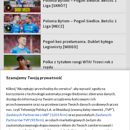
Polonia Bytom – Pogoń Siedlce. Betclic 1
Liga [SKRÓT]
Polonia Bytom – Pogoń Siedlce. Betclic 1
Liga [MECZ]
Pogoń bez przełamania. Dublet byłego
Legionisty [WIDEO]
Polka z tytułem rangi WTA! Trzeci rok z
rzędu
Szanujemy Twoją prywatność
Posłuchał rad Rafała Majki i... wygrał etap
TdP
Kliknij "Akceptuję i przechodzę do serwisu", aby wyrazić zgody na
korzystanie z technologii automatycznego śledzenia i zbierania danych,
dostęp do informacji na Twoim urządzeniu końcowym i ich
Rewanż Świątek za Roland Garros. "Jestem
przechowywanie oraz na przetwarzanie Twoich danych osobowych przez
ciekawa, co Iga zmieni"
nas, czyli Telewizję Polską S.A. w likwidacji (zwaną dalej również „TVP”),
Zaufanych Partnerów z IAB* (1201 firm)
oraz pozostałych
Zaufanych
Partnerów TVP (93 firm)
, w celach marketingowych (w tym do
zautomatyzowanego dopasowania reklam do Twoich zainteresowań i