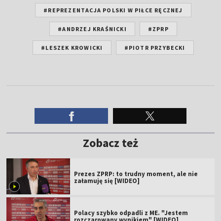
#REPREZENTACJA POLSKI W PIŁCE RĘCZNEJ
#ANDRZEJ KRAŚNICKI
#ZPRP
#LESZEK KROWICKI
#PIOTR PRZYBECKI
Zobacz też
Prezes ZPRP: to trudny moment, ale nie
załamuję się [WIDEO]
Polacy szybko odpadli z ME. "Jestem
rozczarowany wynikiem" [WIDEO]