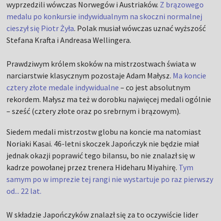
wyprzedzili wówczas Norwegów i Austriaków.
Z brązowego
medalu po konkursie indywidualnym na skoczni normalnej
cieszył się Piotr Żyła
. Polak musiał wówczas uznać wyższość
Stefana Krafta i Andreasa Wellingera.
Prawdziwym królem skoków na mistrzostwach świata w
narciarstwie klasycznym pozostaje Adam Małysz.
Ma koncie
cztery złote medale indywidualne
– co jest absolutnym
rekordem. Małysz ma też w dorobku najwięcej medali ogólnie
– sześć (cztery złote oraz po srebrnym i brązowym).
Siedem medali mistrzostw globu na koncie ma natomiast
Noriaki Kasai. 46-letni skoczek Japończyk nie będzie miał
jednak okazji poprawić tego bilansu, bo nie znalazł się w
kadrze powołanej przez trenera Hideharu Miyahirę.
Tym
samym po w imprezie tej rangi nie wystartuje po raz pierwszy
od... 22 lat.
W składzie Japończyków znalazł się za to oczywiście lider