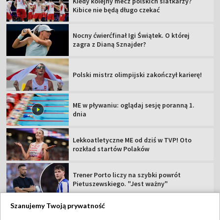
Kiedy kolejny mecz polskich siatkarzy?
Kibice nie będą długo czekać
Nocny ćwierćfinał Igi Świątek. O której
zagra z Dianą Sznajder?
Polski mistrz olimpijski zakończył karierę!
ME w pływaniu: oglądaj sesję poranną 1.
dnia
Lekkoatletyczne ME od dziś w TVP! Oto
rozkład startów Polaków
Trener Porto liczy na szybki powrót
Pietuszewskiego. "Jest ważny"
Szanujemy Twoją prywatność