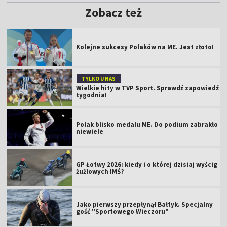
Zobacz też
Kolejne sukcesy Polaków na ME. Jest złoto!
TYLKO U NAS
Wielkie hity w TVP Sport. Sprawdź zapowiedź
tygodnia!
Polak blisko medalu ME. Do podium zabrakło
niewiele
GP Łotwy 2026: kiedy i o której dzisiaj wyścig
żużlowych IMŚ?
Jako pierwszy przepłynął Bałtyk. Specjalny
gość "Sportowego Wieczoru"