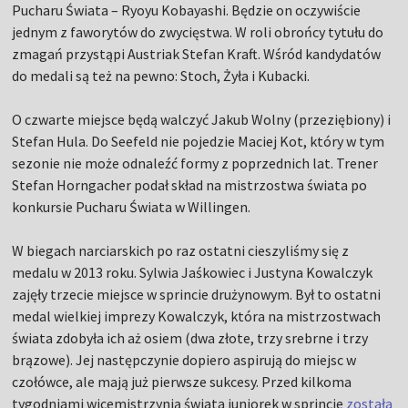
Pucharu Świata – Ryoyu Kobayashi. Będzie on oczywiście
jednym z faworytów do zwycięstwa. W roli obrońcy tytułu do
zmagań przystąpi Austriak Stefan Kraft. Wśród kandydatów
do medali są też na pewno: Stoch, Żyła i Kubacki.
O czwarte miejsce będą walczyć Jakub Wolny (przeziębiony) i
Stefan Hula. Do Seefeld nie pojedzie Maciej Kot, który w tym
sezonie nie może odnaleźć formy z poprzednich lat. Trener
Stefan Horngacher podał skład na mistrzostwa świata po
konkursie Pucharu Świata w Willingen.
W biegach narciarskich po raz ostatni cieszyliśmy się z
medalu w 2013 roku. Sylwia Jaśkowiec i Justyna Kowalczyk
zajęły trzecie miejsce w sprincie drużynowym. Był to ostatni
medal wielkiej imprezy Kowalczyk, która na mistrzostwach
świata zdobyła ich aż osiem (dwa złote, trzy srebrne i trzy
brązowe). Jej następczynie dopiero aspirują do miejsc w
czołówce, ale mają już pierwsze sukcesy. Przed kilkoma
tygodniami wicemistrzynią świata juniorek w sprincie
została