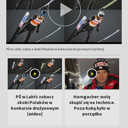
PŚ w Lahti: zobacz skoki Polaków w konkursie drużynowym [wideo]
PŚ w Lahti: zobacz
Horngacher: wolę
D
skoki Polaków w
skupić się na technice.
konkursie drużynowym
Poza Kubą było w
[wideo]
porządku