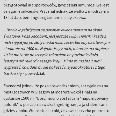
przygotowań dla sportowców, gdyż dzięki nim, możliwe jest
osiąganie sukcesów. Przyznał jednak, że walka z młodszym o
13 lat Jacobem Ingebrigtsenem nie była łatwa.
–
Bracia Ingebrigtsen są pewnym ewenementem na skalę
światową. Poza Jacobem, jest jeszcze Filip i Henrik i każdy z
nich sięgał już po złoty medal mistrzostw Europy na otwartym
stadionie na 1500 m. Najmłodszy z nich, mimo że ma dopiero
19 lat może się poszczycić rekordem na poziomie dużo
lepszym niż rekord naszego kraju. Mimo to można z nimi
wygrywać, co udało mi się pokazać niejednokrotnie i z tego
bardzo się
– powiedział.
Zaznaczył jednak, że poza doświadczeniem, sprzyjała mu na
mistrzostwach w Glasgow atmosfera wokół finału na
dystansie 1500 m. "Dość mocno został tam "napompowany
balonik" w postaci nazwiska Ingebrigtsen, a ja stałem tam
gdzieś z boku. Wniosek jest taki, że zawsze trzeba po prostu