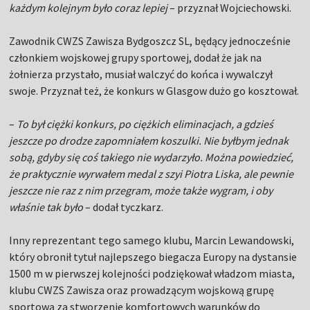
każdym kolejnym było coraz lepiej
– przyznał Wojciechowski.
Zawodnik CWZS Zawisza Bydgoszcz SL, będący jednocześnie
członkiem wojskowej grupy sportowej, dodał że jak na
żołnierza przystało, musiał walczyć do końca i wywalczył
swoje. Przyznał też, że konkurs w Glasgow dużo go kosztował.
–
To był ciężki konkurs, po ciężkich eliminacjach, a gdzieś
jeszcze po drodze zapomniałem koszulki. Nie byłbym jednak
sobą, gdyby się coś takiego nie wydarzyło. Można powiedzieć,
że praktycznie wyrwałem medal z szyi Piotra Liska, ale pewnie
jeszcze nie raz z nim przegram, może także wygram, i oby
właśnie tak było
– dodał tyczkarz.
Inny reprezentant tego samego klubu, Marcin Lewandowski,
który obronił tytuł najlepszego biegacza Europy na dystansie
1500 m w pierwszej kolejności podziękował władzom miasta,
klubu CWZS Zawisza oraz prowadzącym wojskową grupę
sportową za stworzenie komfortowych warunków do