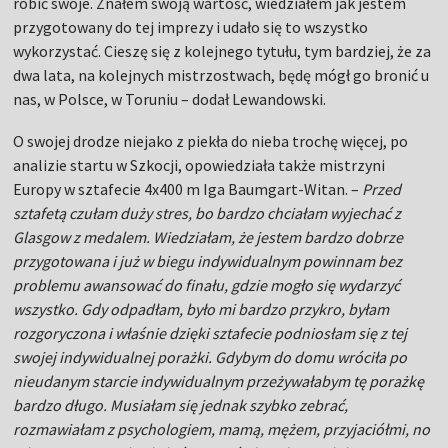
robić swoje. Znałem swoją wartość, wiedziałem jak jestem
przygotowany do tej imprezy i udało się to wszystko
wykorzystać. Cieszę się z kolejnego tytułu, tym bardziej, że za
dwa lata, na kolejnych mistrzostwach, będę mógł go bronić u
nas, w Polsce, w Toruniu – dodał Lewandowski.
O swojej drodze niejako z piekła do nieba trochę więcej, po
analizie startu w Szkocji, opowiedziała także mistrzyni
Europy w sztafecie 4x400 m Iga Baumgart-Witan. –
Przed
sztafetą czułam duży stres, bo bardzo chciałam wyjechać z
Glasgow z medalem. Wiedziałam, że jestem bardzo dobrze
przygotowana i już w biegu indywidualnym powinnam bez
problemu awansować do finału, gdzie mogło się wydarzyć
wszystko. Gdy odpadłam, było mi bardzo przykro, byłam
rozgoryczona i właśnie dzięki sztafecie podniosłam się z tej
swojej indywidualnej porażki. Gdybym do domu wróciła po
nieudanym starcie indywidualnym przeżywałabym tę porażkę
bardzo długo. Musiałam się jednak szybko zebrać,
rozmawiałam z psychologiem, mamą, mężem, przyjaciółmi, no