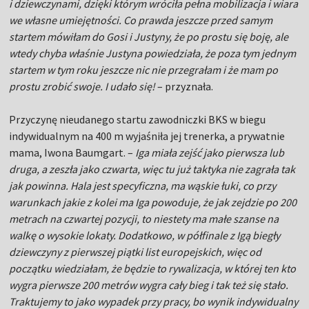
i dziewczynami, dzięki którym wróciła pełna mobilizacja i wiara
we własne umiejętności. Co prawda jeszcze przed samym
startem mówiłam do Gosi i Justyny, że po prostu się boję, ale
wtedy chyba właśnie Justyna powiedziała, że poza tym jednym
startem w tym roku jeszcze nic nie przegrałam i że mam po
prostu zrobić swoje. I udało się!
– przyznała.
Przyczynę nieudanego startu zawodniczki BKS w biegu
indywidualnym na 400 m wyjaśniła jej trenerka, a prywatnie
mama, Iwona Baumgart. –
Iga miała zejść jako pierwsza lub
druga, a zeszła jako czwarta, więc tu już taktyka nie zagrała tak
jak powinna. Hala jest specyficzna, ma wąskie łuki, co przy
warunkach jakie z kolei ma Iga powoduje, że jak zejdzie po 200
metrach na czwartej pozycji, to niestety ma małe szanse na
walkę o wysokie lokaty. Dodatkowo, w półfinale z Igą biegły
dziewczyny z pierwszej piątki list europejskich, więc od
początku wiedziałam, że będzie to rywalizacja, w której ten kto
wygra pierwsze 200 metrów wygra cały bieg i tak też się stało.
Traktujemy to jako wypadek przy pracy, bo wynik indywidualny