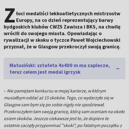
Z
łoci medaliści lekkoatletycznych mistrzostw
Europy, na co dzień reprezentujący barwy
bydgoskich klubów CWZS Zawisza i BKS, na chwilę
wrócili do swojego miasta. Opowiadając o
rywalizacji w skoku o tyczce Paweł Wojciechowski
przyznał, że w Glasgow przekroczył swoją granicę.
Matusiński: sztafeta 4x400 m ma zaplecze,
teraz celem jest medal igrzysk
–
Nie pamiętam konkursu w mojej karierze, w którym
musiałbym oddać aż 15 skoków. Tego, co wydarzyło się w
Glasgow sam bym się po sobie nigdy nie spodziewał.
Przekroczyłem tam swoją granicę, którą sam oceniam na około
osiem skoków. Jeszcze ciekawsze jest to, że dopiero te
ostatnie zaczęły przypominać "skoki", po fatalnym początku z