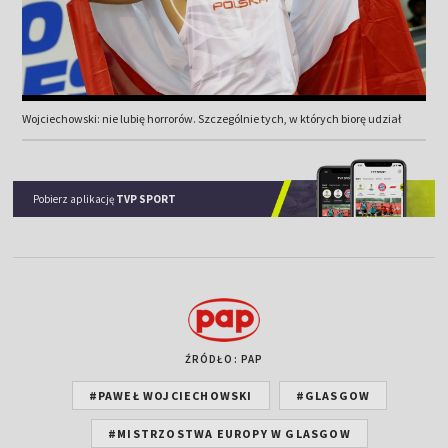
Wojciechowski: nie lubię horrorów. Szczególnie tych, w których biorę udział
Pobierz aplikację
TVP SPORT
ŹRÓDŁO: PAP
#PAWEŁ WOJCIECHOWSKI
#GLASGOW
#MISTRZOSTWA EUROPY W GLASGOW