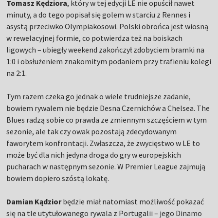
Tomasz Kędziora
, który w tej edycji LE nie opuścił nawet
minuty, a do tego popisał się golem w starciu z Rennes i
asystą przeciwko Olympiakosowi. Polski obrońca jest wiosną
w rewelacyjnej formie, co potwierdza też na boiskach
ligowych – ubiegły weekend zakończył zdobyciem bramki na
1:0 i obsłużeniem znakomitym podaniem przy trafieniu kolegi
na 2:1.
Tym razem czeka go jednak o wiele trudniejsze zadanie,
bowiem rywalem nie będzie Desna Czernichów a Chelsea. The
Blues radzą sobie co prawda ze zmiennym szczęściem w tym
sezonie, ale tak czy owak pozostają zdecydowanym
faworytem konfrontacji. Zwłaszcza, że zwycięstwo w LE to
może być dla nich jedyna droga do gry w europejskich
pucharach w następnym sezonie. W Premier League zajmują
bowiem dopiero szóstą lokatę.
Damian Kądzior
będzie miał natomiast możliwość pokazać
się na tle utytułowanego rywala z Portugalii – jego Dinamo