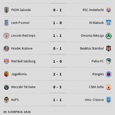
0 - 1
PAOK Saloniki
RSC Anderlecht
1 - 0
Lech Poznań
KI Klaksvik
1 - 1
Omonia Nikozja
Lincoln Red Imps
0 - 1
Hradec Kralove
Besiktas Stambuł
1 - 0
Red Bull Salzburg
Pafos FC
2 - 1
Jagiellonia
Rangers
0 - 3
Maccabi Tel Awiw
CSKA Sofia
1 - 1
KuPS
Univ. Craiova
05 SIERPNIA 2026