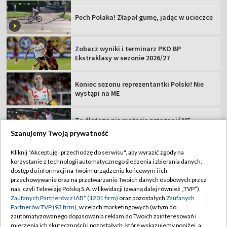
Pech Polaka! Złapał gumę, jadąc w ucieczce
Zobacz wyniki i terminarz PKO BP
Ekstraklasy w sezonie 2026/27
Koniec sezonu reprezentantki Polski! Nie
wystąpi na ME
To dlatego nie możecie przegapić ME.
Pojedynki, podteksty, show
Szanujemy Twoją prywatność
Kliknij "Akceptuję i przechodzę do serwisu", aby wyrazić zgody na
korzystanie z technologii automatycznego śledzenia i zbierania danych,
dostęp do informacji na Twoim urządzeniu końcowym i ich
przechowywanie oraz na przetwarzanie Twoich danych osobowych przez
TVP
nas, czyli Telewizję Polską S.A. w likwidacji (zwaną dalej również „TVP”),
Zaufanych Partnerów z IAB* (1201 firm)
oraz pozostałych
Zaufanych
Abonament TVP
Regulamin TVP
Partnerów TVP (93 firm)
, w celach marketingowych (w tym do
Polityka prywatności
Sklep TVP
zautomatyzowanego dopasowania reklam do Twoich zainteresowań i
mierzenia ich skuteczności) i pozostałych, które wskazujemy poniżej, a