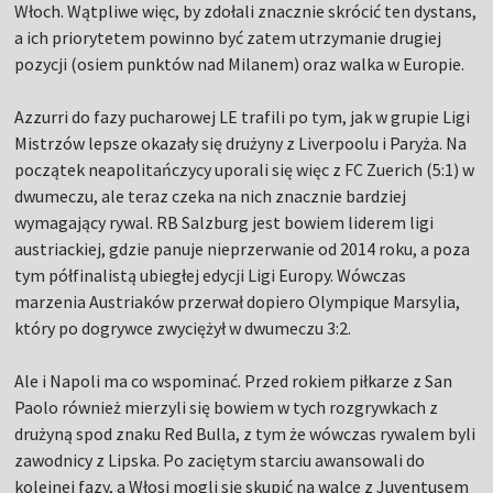
Włoch. Wątpliwe więc, by zdołali znacznie skrócić ten dystans,
a ich priorytetem powinno być zatem utrzymanie drugiej
pozycji (osiem punktów nad Milanem) oraz walka w Europie.
Azzurri do fazy pucharowej LE trafili po tym, jak w grupie Ligi
Mistrzów lepsze okazały się drużyny z Liverpoolu i Paryża. Na
początek neapolitańczycy uporali się więc z FC Zuerich (5:1) w
dwumeczu, ale teraz czeka na nich znacznie bardziej
wymagający rywal. RB Salzburg jest bowiem liderem ligi
austriackiej, gdzie panuje nieprzerwanie od 2014 roku, a poza
tym półfinalistą ubiegłej edycji Ligi Europy. Wówczas
marzenia Austriaków przerwał dopiero Olympique Marsylia,
który po dogrywce zwyciężył w dwumeczu 3:2.
Ale i Napoli ma co wspominać. Przed rokiem piłkarze z San
Paolo również mierzyli się bowiem w tych rozgrywkach z
drużyną spod znaku Red Bulla, z tym że wówczas rywalem byli
zawodnicy z Lipska. Po zaciętym starciu awansowali do
kolejnej fazy, a Włosi mogli się skupić na walce z Juventusem