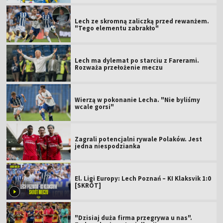
Lech ze skromną zaliczką przed rewanżem.
"Tego elementu zabrakło"
Lech ma dylemat po starciu z Farerami.
Rozważa przełożenie meczu
Wierzą w pokonanie Lecha. "Nie byliśmy
wcale gorsi"
Zagrali potencjalni rywale Polaków. Jest
jedna niespodzianka
El. Ligi Europy: Lech Poznań – KI Klaksvik 1:0
[SKRÓT]
"Dzisiaj duża firma przegrywa u nas".