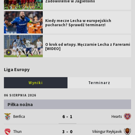
Zadowolenie w Jagiellonii
Kiedy mecze Lecha w europejskich
pucharach? Sprawdź terminarz!
O krok od wtopy. Męczarnie Lecha z Farerami
[WIDEO]
Liga Europy
Wyniki
Terminarz
06 SIERPNIA 2026
Piłka nożna
6 - 1
Benfica
Hearts
3 - 0
Thun
Vikingur Reykjavik