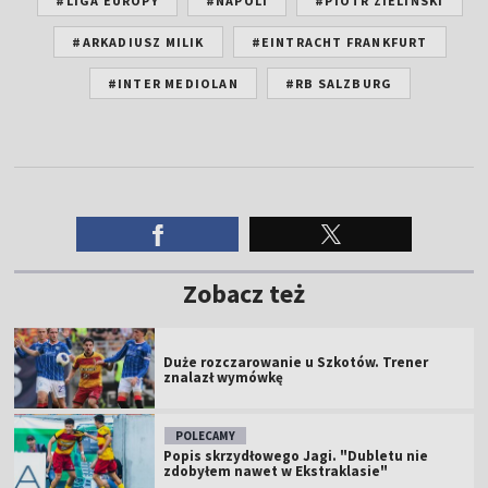
#LIGA EUROPY
#NAPOLI
#PIOTR ZIELIŃSKI
#ARKADIUSZ MILIK
#EINTRACHT FRANKFURT
#INTER MEDIOLAN
#RB SALZBURG
Zobacz też
Duże rozczarowanie u Szkotów. Trener
znalazł wymówkę
POLECAMY
Popis skrzydłowego Jagi. "Dubletu nie
zdobyłem nawet w Ekstraklasie"