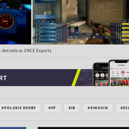
: Astralis vs. ENCE Esports
RT
#POLSKIE DERBY
#VP
#IB
#KINGUIN
#ES