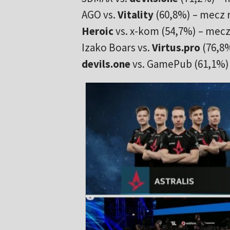
AGO vs.
Vitality
(60,8%) – mecz r
Heroic
vs. x-kom (54,7%) – mecz 
Izako Boars vs.
Virtus.pro
(76,8%
devils.one
vs. GamePub (61,1%) –