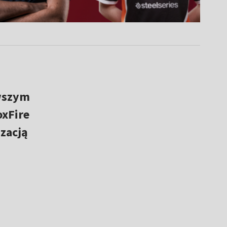
rwszym
oxFire
zacją