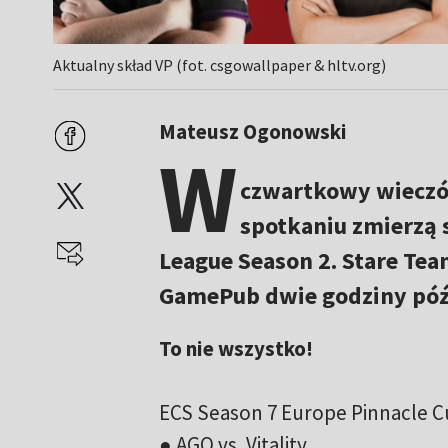
Aktualny skład VP (fot. csgowallpaper & hltv.org)
Mateusz Ogonowski
W
czwartkowy wieczór
spotkaniu zmierzą 
League Season 2. Stare Tea
GamePub dwie godziny póź
To nie wszystko!
ECS Season 7 Europe Pinnacle Cu
● AGO vs. Vitality