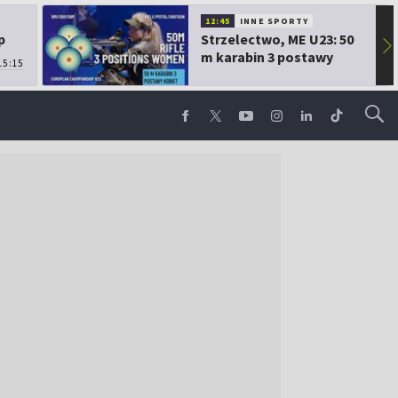
12:45
INNE SPORTY
p
Strzelectwo, ME U23: 50
▶
m karabin 3 postawy
15:15
kobiet