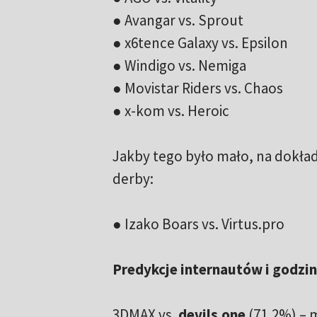
● Avangar vs. Sprout
● x6tence Galaxy vs. Epsilon
● Windigo vs. Nemiga
● Movistar Riders vs. Chaos
● x-kom vs. Heroic
Jakby tego było mało, na dokła
derby:
● Izako Boars vs. Virtus.pro
Predykcje internautów i godzin
3DMAX vs.
devils.one
(71,2%) – m