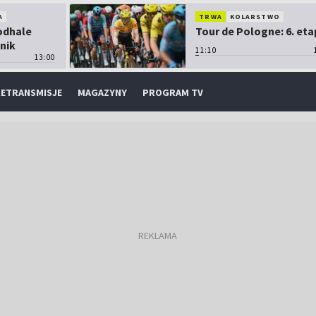
A
TRWA
KOLARSTWO
Podhale
Tour de Pologne: 6. eta
nik
11:10
13:00
ETRANSMISJE
MAGAZYNY
PROGRAM TV