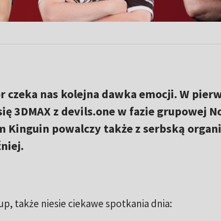
 czeka nas kolejna dawka emocji. W pie
się 3DMAX z devils.one w fazie grupowej N
m Kinguin powalczy także z serbską organi
niej.
p, także niesie ciekawe spotkania dnia: