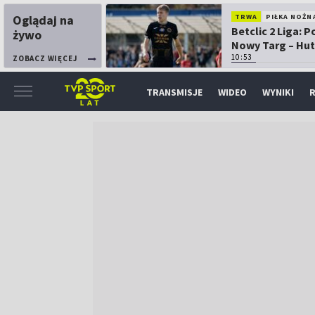
Oglądaj na
TRWA
PIŁKA NOŻN
Betclic 2 Liga: 
żywo
Nowy Targ – Hut
Kraków
10:53
ZOBACZ WIĘCEJ
TRANSMISJE
WIDEO
WYNIKI
R