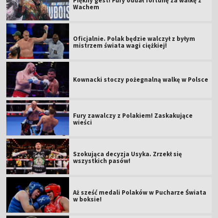
Piękny gest! Fury oddał fortunę za walkę z
Wachem
Oficjalnie. Polak będzie walczył z byłym
mistrzem świata wagi ciężkiej!
Kownacki stoczy pożegnalną walkę w Polsce
Fury zawalczy z Polakiem! Zaskakujące
wieści
Szokująca decyzja Usyka. Zrzekł się
wszystkich pasów!
Aż sześć medali Polaków w Pucharze Świata
w boksie!