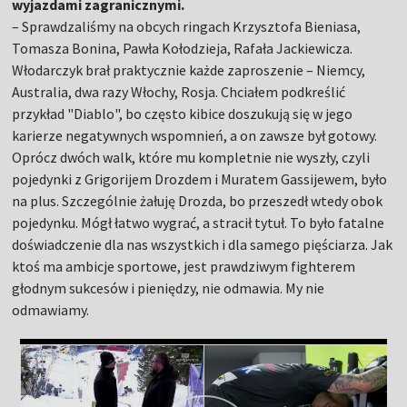
wyjazdami zagranicznymi.
– Sprawdzaliśmy na obcych ringach Krzysztofa Bieniasa,
Tomasza Bonina, Pawła Kołodzieja, Rafała Jackiewicza.
Włodarczyk brał praktycznie każde zaproszenie – Niemcy,
Australia, dwa razy Włochy, Rosja. Chciałem podkreślić
przykład "Diablo", bo często kibice doszukują się w jego
karierze negatywnych wspomnień, a on zawsze był gotowy.
Oprócz dwóch walk, które mu kompletnie nie wyszły, czyli
pojedynki z Grigorijem Drozdem i Muratem Gassijewem, było
na plus. Szczególnie żałuję Drozda, bo przeszedł wtedy obok
pojedynku. Mógł łatwo wygrać, a stracił tytuł. To było fatalne
doświadczenie dla nas wszystkich i dla samego pięściarza. Jak
ktoś ma ambicje sportowe, jest prawdziwym fighterem
głodnym sukcesów i pieniędzy, nie odmawia. My nie
odmawiamy.