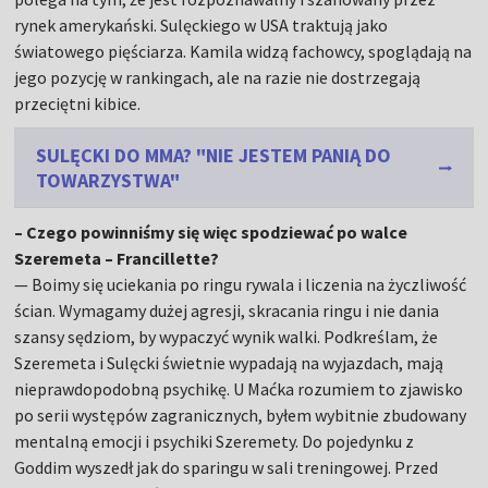
rynek amerykański. Sulęckiego w USA traktują jako
światowego pięściarza. Kamila widzą fachowcy, spoglądają na
jego pozycję w rankingach, ale na razie nie dostrzegają
przeciętni kibice.
SULĘCKI DO MMA? "NIE JESTEM PANIĄ DO
TOWARZYSTWA"
– Czego powinniśmy się więc spodziewać po walce
Szeremeta – Francillette?
— Boimy się uciekania po ringu rywala i liczenia na życzliwość
ścian. Wymagamy dużej agresji, skracania ringu i nie dania
szansy sędziom, by wypaczyć wynik walki. Podkreślam, że
Szeremeta i Sulęcki świetnie wypadają na wyjazdach, mają
nieprawdopodobną psychikę. U Maćka rozumiem to zjawisko
po serii występów zagranicznych, byłem wybitnie zbudowany
mentalną emocji i psychiki Szeremety. Do pojedynku z
Goddim wyszedł jak do sparingu w sali treningowej. Przed