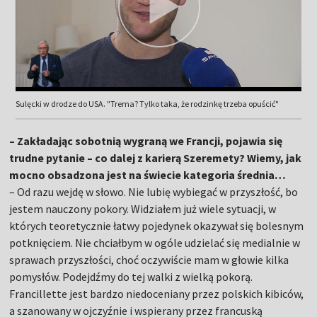
Sulęcki w drodze do USA. "Trema? Tylko taka, że rodzinkę trzeba opuścić"
– Zakładając sobotnią wygraną we Francji, pojawia się
trudne pytanie – co dalej z karierą Szeremety? Wiemy, jak
mocno obsadzona jest na świecie kategoria średnia…
– Od razu wejdę w słowo. Nie lubię wybiegać w przyszłość, bo
jestem nauczony pokory. Widziałem już wiele sytuacji, w
których teoretycznie łatwy pojedynek okazywał się bolesnym
potknięciem. Nie chciałbym w ogóle udzielać się medialnie w
sprawach przyszłości, choć oczywiście mam w głowie kilka
pomysłów. Podejdźmy do tej walki z wielką pokorą.
Francillette jest bardzo niedoceniany przez polskich kibiców,
a szanowany w ojczyźnie i wspierany przez francuską