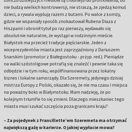
obliczu dzisiejszych mediów są trudniejsi do promowania, bo
nie budzą wielkich kontrowersji, nie straszą, że zjedzą komuś
dzieci, a rywala wyplują razem z butami. Po walce z Łomży,
gdzie we wspaniały sposób znokautował Rubena Diaza z
Hiszpanii i obronił tytuł po raz pierwszy, wydawało się
absolutnie naturalne, że wystąpi w rodzinnym mieście.
Białystok ma przecież tradycje pięściarskie. Jeden z
wiceprezydentów miasta jest zaprzyjaźniony z Dariuszem
Snarskim (promotor z Białegostoku - przyp. red.). Pieniądze
na walki szóstoligowe potrafią się znaleźć i pewnie taka się
odbędzie i w tym roku, współfinansowana przez lokalny
biznes i lokalne samorządy. Dla Szeremety, jedynego dzisiaj
mistrza Europy z Polski, okazało się, że nie ma czasu i miejsca
na poważny boks w Białymstoku. Mam nadzieję, że po
kolejnym triumfie to się zmieni. Dlaczego mieszkaniec tego
miasta musi szukać szczęścia poza granicami kraju?
– Za pojedynek z Francillette’em Szeremeta ma otrzymać
największą gażę w karierze. O jakiej wypłacie mowa?