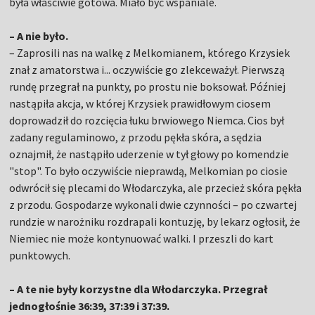
była właściwie gotowa. Miało być wspaniale.
– A nie było.
– Zaprosili nas na walkę z Melkomianem, którego Krzysiek
znał z amatorstwa i... oczywiście go zlekceważył. Pierwszą
rundę przegrał na punkty, po prostu nie boksował. Później
nastąpiła akcja, w której Krzysiek prawidłowym ciosem
doprowadził do rozcięcia łuku brwiowego Niemca. Cios był
zadany regulaminowo, z przodu pękła skóra, a sędzia
oznajmił, że nastąpiło uderzenie w tył głowy po komendzie
"stop". To było oczywiście nieprawdą, Melkomian po ciosie
odwrócił się plecami do Włodarczyka, ale przecież skóra pękła
z przodu. Gospodarze wykonali dwie czynności – po czwartej
rundzie w narożniku rozdrapali kontuzję, by lekarz ogłosił, że
Niemiec nie może kontynuować walki. I przeszli do kart
punktowych.
– A te nie były korzystne dla Włodarczyka. Przegrał
jednogłośnie 36:39, 37:39 i 37:39.