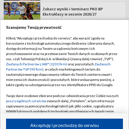
Zobacz wyniki i terminarz PKO BP
Ekstraklasy w sezonie 2026/27
Szanujemy Twoją prywatność
Kliknij "Akceptuję i przechodzę do serwisu", aby wyrazić zgody na
korzystanie z technologii automatycznego śledzenia i zbierania danych,
TVP
dostęp do informacji na Twoim urządzeniu końcowym i ich
Abonament TVP
Regulamin TVP
przechowywanie oraz na przetwarzanie Twoich danych osobowych przez
nas, czyli Telewizję Polską S.A. w likwidacji (zwaną dalej również „TVP”),
Polityka prywatności
Sklep TVP
Zaufanych Partnerów z IAB* (1201 firm)
oraz pozostałych
Zaufanych
Partnerów TVP (93 firm)
, w celach marketingowych (w tym do
Biuro Reklamy
Moje zgody
zautomatyzowanego dopasowania reklam do Twoich zainteresowań i
mierzenia ich skuteczności) i pozostałych, które wskazujemy poniżej, a
Oferta Handlowa
Biuro reklamy
także zgody na udostępnianie przez nas identyfikatora PPID do Google.
Telegazeta ogłoszenia
Kontakt
Twoje dane osobowe zbierane podczas odwiedzania przez Ciebie naszych
Emisja w TVP
poszczególnych serwisów
zwanych dalej „Portalem”, w tym informacje
zapisywane za pomocą technologii takich jak: pliki cookie, sygnalizatory
Kanały
Rada Programowa
WWW lub innych podobnych technologii umożliwiających świadczenie
dopasowanych i bezpiecznych usług, personalizację treści oraz reklam,
Ogłoszenia przetargowe
udostępnianie funkcji mediów społecznościowych oraz analizowanie
©2026 Telewizja Polska Spółka Akcyjna w likwidacji
Akceptuję i przechodzę do serwisu
ruchu w Internecie.
Akademia Telewizyjna