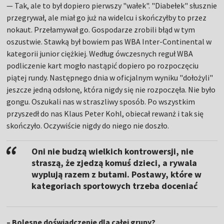
— Tak, ale to był dopiero pierwszy "wałek". "Diabełek" słusznie
przegrywał, ale miał go już na widelcu i skończyłby to przez
nokaut. Przełamywał go. Gospodarze zrobili błąd w tym
oszustwie. Stawką był bowiem pas WBA Inter-Continental w
kategorii junior ciężkiej. Według ówczesnych reguł WBA
podliczenie kart mogło nastąpić dopiero po rozpoczęciu
piątej rundy. Następnego dnia w oficjalnym wyniku "dołożyli"
jeszcze jedną odsłonę, która nigdy się nie rozpoczęła. Nie było
gongu. Oszukali nas w straszliwy sposób. Po wszystkim
przyszedł do nas Klaus Peter Kohl, obiecał rewanż i tak się
skończyło. Oczywiście nigdy do niego nie doszło.
Oni nie budzą wielkich kontrowersji, nie
straszą, że zjedzą komuś dzieci, a rywala
wyplują razem z butami. Postawy, które w
kategoriach sportowych trzeba doceniać
– Bolesne doświadczenie dla całej grupy?