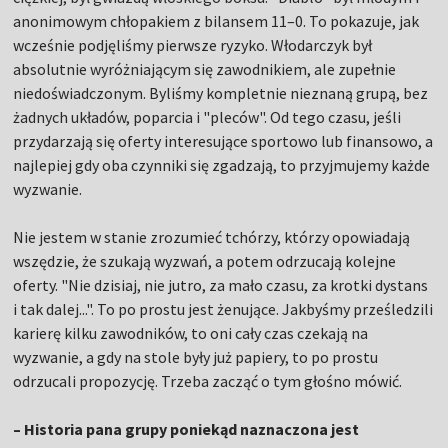
anonimowym chłopakiem z bilansem 11–0. To pokazuje, jak
wcześnie podjęliśmy pierwsze ryzyko. Włodarczyk był
absolutnie wyróżniającym się zawodnikiem, ale zupełnie
niedoświadczonym. Byliśmy kompletnie nieznaną grupą, bez
żadnych układów, poparcia i "pleców". Od tego czasu, jeśli
przydarzają się oferty interesujące sportowo lub finansowo, a
najlepiej gdy oba czynniki się zgadzają, to przyjmujemy każde
wyzwanie.
Nie jestem w stanie zrozumieć tchórzy, którzy opowiadają
wszędzie, że szukają wyzwań, a potem odrzucają kolejne
oferty. "Nie dzisiaj, nie jutro, za mało czasu, za krotki dystans
i tak dalej...". To po prostu jest żenujące. Jakbyśmy prześledzili
karierę kilku zawodników, to oni cały czas czekają na
wyzwanie, a gdy na stole były już papiery, to po prostu
odrzucali propozycję. Trzeba zacząć o tym głośno mówić.
– Historia pana grupy poniekąd naznaczona jest