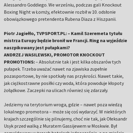
Alessandro Goddiego. We wrześniu, podczas gali Knockout
Boxing Night w Łomży, efektownie rozbił w 10. odsłonie
obowiązkowego pretendenta Rubena Diaza z Hiszpanii.
Piotr Jagiełło, TVPSPORT.PL: – Kamil Szeremeta tytułu
mistrza Europy będzie bronił we Francji. Ring na wyjeździe
naszpikowany jest pułapkami?
ANDRZEJ WASILEWSKI, PROMOTOR KNOCKOUT
PROMOTIONS:
– Absolutnie tak i jest kilka obszarów tych
pułapek. Trzeba uważać nawet na zjawiska zupełnie
pozasportowe, by nie spotkały nas przykrości. Nawet takie,
jak ciężkostrawne posiłki czy woda, która powoduje kłopoty
żołądkowe. Zaczepki na ulicach również się zdarzały.
Jedziemy na terytorium wroga, gdzie – nawet poza wiedzą
lokalnego promotora – może się coś wydarzyć. W niektórych
krajach szczególnie się pilnujemy, choć nie tak, jak Ołeksandr
Usyk przed walką z Muratem Gassijewem w Moskwie. Był