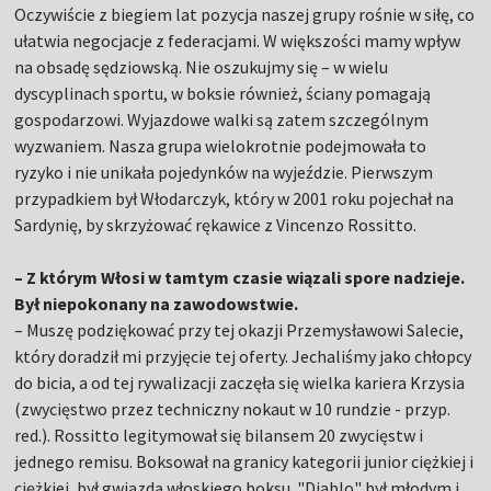
Oczywiście z biegiem lat pozycja naszej grupy rośnie w siłę, co
ułatwia negocjacje z federacjami. W większości mamy wpływ
na obsadę sędziowską. Nie oszukujmy się – w wielu
dyscyplinach sportu, w boksie również, ściany pomagają
gospodarzowi. Wyjazdowe walki są zatem szczególnym
wyzwaniem. Nasza grupa wielokrotnie podejmowała to
ryzyko i nie unikała pojedynków na wyjeździe. Pierwszym
przypadkiem był Włodarczyk, który w 2001 roku pojechał na
Sardynię, by skrzyżować rękawice z Vincenzo Rossitto.
– Z którym Włosi w tamtym czasie wiązali spore nadzieje.
Był niepokonany na zawodowstwie.
– Muszę podziękować przy tej okazji Przemysławowi Salecie,
który doradził mi przyjęcie tej oferty. Jechaliśmy jako chłopcy
do bicia, a od tej rywalizacji zaczęła się wielka kariera Krzysia
(zwycięstwo przez techniczny nokaut w 10 rundzie - przyp.
red.). Rossitto legitymował się bilansem 20 zwycięstw i
jednego remisu. Boksował na granicy kategorii junior ciężkiej i
ciężkiej, był gwiazdą włoskiego boksu. "Diablo" był młodym i