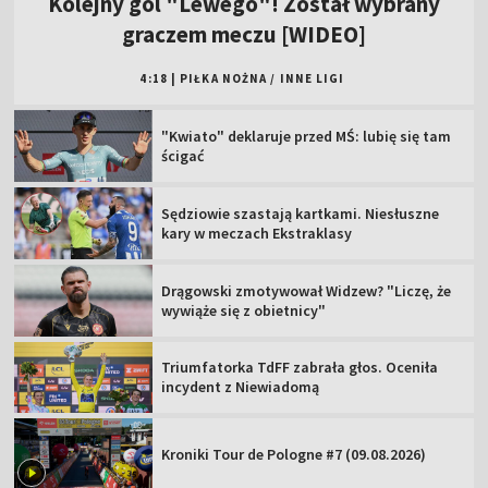
Kolejny gol "Lewego"! Został wybrany
graczem meczu [WIDEO]
4:18
|
PIŁKA NOŻNA
/
INNE LIGI
"Kwiato" deklaruje przed MŚ: lubię się tam
ścigać
Sędziowie szastają kartkami. Niesłuszne
kary w meczach Ekstraklasy
Drągowski zmotywował Widzew? "Liczę, że
wywiąże się z obietnicy"
Triumfatorka TdFF zabrała głos. Oceniła
incydent z Niewiadomą
Kroniki Tour de Pologne #7 (09.08.2026)