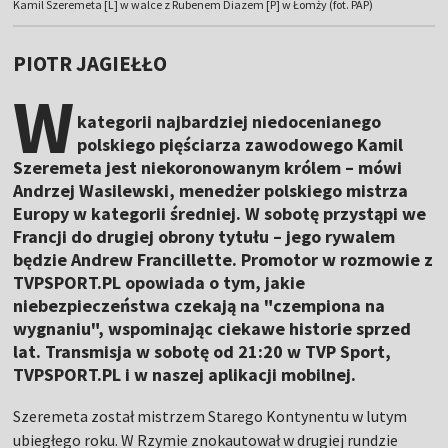
Kamil Szeremeta [L] w walce z Rubenem Diazem [P] w Łomży (fot. PAP)
PIOTR JAGIEŁŁO
W
kategorii najbardziej niedocenianego
polskiego pięściarza zawodowego Kamil
Szeremeta jest niekoronowanym królem – mówi
Andrzej Wasilewski, menedżer polskiego mistrza
Europy w kategorii średniej. W sobotę przystąpi we
Francji do drugiej obrony tytułu – jego rywalem
będzie Andrew Francillette. Promotor w rozmowie z
TVPSPORT.PL opowiada o tym, jakie
niebezpieczeństwa czekają na "czempiona na
wygnaniu", wspominając ciekawe historie sprzed
lat. Transmisja w sobotę od 21:20 w TVP Sport,
TVPSPORT.PL i w naszej aplikacji mobilnej.
Szeremeta został mistrzem Starego Kontynentu w lutym
ubiegłego roku. W Rzymie znokautował w drugiej rundzie