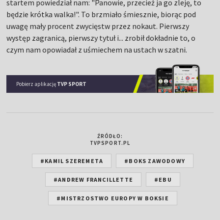
startem powiedział nam: "Panowie, przecież ja go zleję, to
będzie krótka walka!". To brzmiało śmiesznie, biorąc pod
uwagę mały procent zwycięstw przez nokaut. Pierwszy
występ zagranicą, pierwszy tytuł i... zrobił dokładnie to, o
czym nam opowiadał z uśmiechem na ustach w szatni.
Pobierz aplikację
TVP SPORT
ŹRÓDŁO:
TVPSPORT.PL
#KAMIL SZEREMETA
#BOKS ZAWODOWY
#ANDREW FRANCILLETTE
#EBU
#MISTRZOSTWO EUROPY W BOKSIE