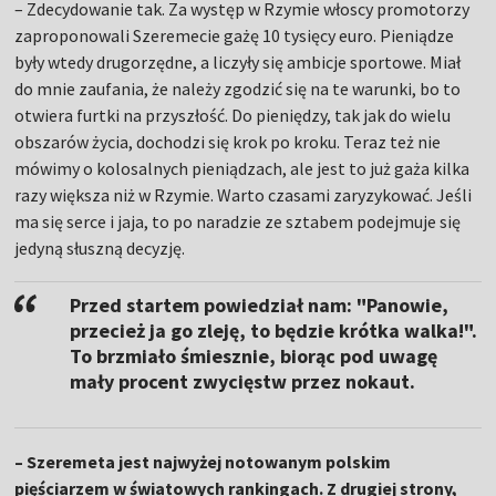
– Zdecydowanie tak. Za występ w Rzymie włoscy promotorzy
zaproponowali Szeremecie gażę 10 tysięcy euro. Pieniądze
były wtedy drugorzędne, a liczyły się ambicje sportowe. Miał
do mnie zaufania, że należy zgodzić się na te warunki, bo to
otwiera furtki na przyszłość. Do pieniędzy, tak jak do wielu
obszarów życia, dochodzi się krok po kroku. Teraz też nie
mówimy o kolosalnych pieniądzach, ale jest to już gaża kilka
razy większa niż w Rzymie. Warto czasami zaryzykować. Jeśli
ma się serce i jaja, to po naradzie ze sztabem podejmuje się
jedyną słuszną decyzję.
Przed startem powiedział nam: "Panowie,
przecież ja go zleję, to będzie krótka walka!".
To brzmiało śmiesznie, biorąc pod uwagę
mały procent zwycięstw przez nokaut.
– Szeremeta jest najwyżej notowanym polskim
pięściarzem w światowych rankingach. Z drugiej strony,