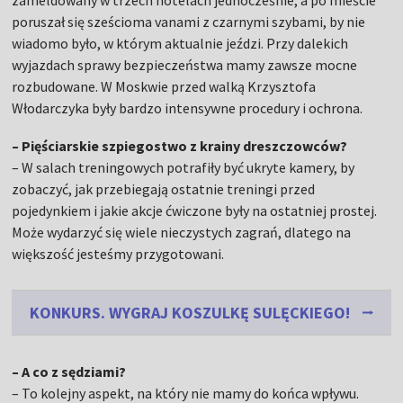
zameldowany w trzech hotelach jednocześnie, a po mieście
poruszał się sześcioma vanami z czarnymi szybami, by nie
wiadomo było, w którym aktualnie jeździ. Przy dalekich
wyjazdach sprawy bezpieczeństwa mamy zawsze mocne
rozbudowane. W Moskwie przed walką Krzysztofa
Włodarczyka były bardzo intensywne procedury i ochrona.
– Pięściarskie szpiegostwo z krainy dreszczowców?
– W salach treningowych potrafiły być ukryte kamery, by
zobaczyć, jak przebiegają ostatnie treningi przed
pojedynkiem i jakie akcje ćwiczone były na ostatniej prostej.
Może wydarzyć się wiele nieczystych zagrań, dlatego na
większość jesteśmy przygotowani.
KONKURS. WYGRAJ KOSZULKĘ SULĘCKIEGO!
– A co z sędziami?
– To kolejny aspekt, na który nie mamy do końca wpływu.