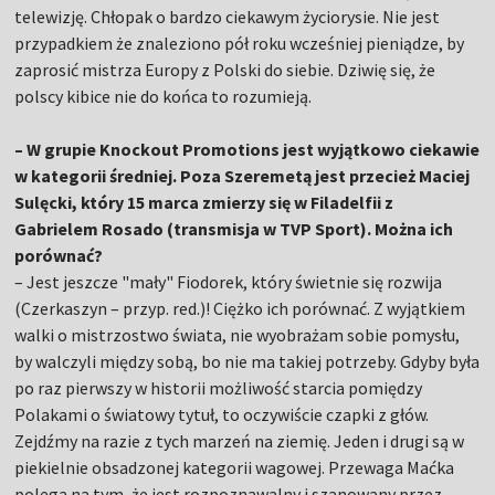
telewizję. Chłopak o bardzo ciekawym życiorysie. Nie jest
przypadkiem że znaleziono pół roku wcześniej pieniądze, by
zaprosić mistrza Europy z Polski do siebie. Dziwię się, że
polscy kibice nie do końca to rozumieją.
– W grupie Knockout Promotions jest wyjątkowo ciekawie
w kategorii średniej. Poza Szeremetą jest przecież Maciej
Sulęcki, który 15 marca zmierzy się w Filadelfii z
Gabrielem Rosado (transmisja w TVP Sport). Można ich
porównać?
– Jest jeszcze "mały" Fiodorek, który świetnie się rozwija
(Czerkaszyn – przyp. red.)! Ciężko ich porównać. Z wyjątkiem
walki o mistrzostwo świata, nie wyobrażam sobie pomysłu,
by walczyli między sobą, bo nie ma takiej potrzeby. Gdyby była
po raz pierwszy w historii możliwość starcia pomiędzy
Polakami o światowy tytuł, to oczywiście czapki z głów.
Zejdźmy na razie z tych marzeń na ziemię. Jeden i drugi są w
piekielnie obsadzonej kategorii wagowej. Przewaga Maćka
polega na tym, że jest rozpoznawalny i szanowany przez