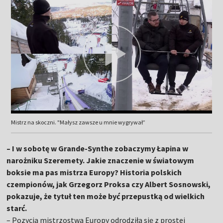
Mistrz na skoczni. "Małysz zawsze u mnie wygrywał”
– I w sobotę w Grande-Synthe zobaczymy Łapina w
narożniku Szeremety. Jakie znaczenie w światowym
boksie ma pas mistrza Europy? Historia polskich
czempionów, jak Grzegorz Proksa czy Albert Sosnowski,
pokazuje, że tytuł ten może być przepustką od wielkich
starć.
– Pozycja mistrzostwa Europy odrodziła się z prostej