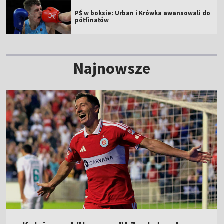
PŚ w boksie: Urban i Krówka awansowali do
półfinałów
Najnowsze