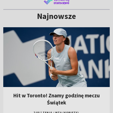
Najnowsze
Hit w Toronto! Znamy godzinę meczu
Świątek
7:55
|
TENIS
/
WTA (KOBIETY)