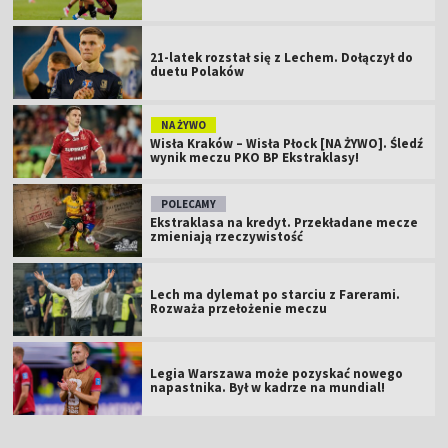
21-latek rozstał się z Lechem. Dołączył do
duetu Polaków
NA ŻYWO
Wisła Kraków – Wisła Płock [NA ŻYWO]. Śledź
wynik meczu PKO BP Ekstraklasy!
POLECAMY
Ekstraklasa na kredyt. Przekładane mecze
zmieniają rzeczywistość
Lech ma dylemat po starciu z Farerami.
Rozważa przełożenie meczu
Legia Warszawa może pozyskać nowego
napastnika. Był w kadrze na mundial!