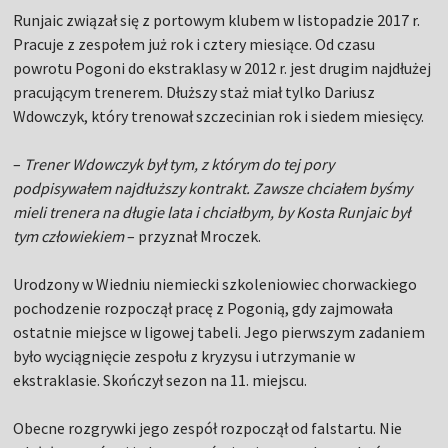
Runjaic związał się z portowym klubem w listopadzie 2017 r.
Pracuje z zespołem już rok i cztery miesiące. Od czasu
powrotu Pogoni do ekstraklasy w 2012 r. jest drugim najdłużej
pracującym trenerem. Dłuższy staż miał tylko Dariusz
Wdowczyk, który trenował szczecinian rok i siedem miesięcy.
–
Trener Wdowczyk był tym, z którym do tej pory
podpisywałem najdłuższy kontrakt. Zawsze chciałem byśmy
mieli trenera na długie lata i chciałbym, by Kosta Runjaic był
tym człowiekiem
– przyznał Mroczek.
Urodzony w Wiedniu niemiecki szkoleniowiec chorwackiego
pochodzenie rozpoczął pracę z Pogonią, gdy zajmowała
ostatnie miejsce w ligowej tabeli. Jego pierwszym zadaniem
było wyciągnięcie zespołu z kryzysu i utrzymanie w
ekstraklasie. Skończył sezon na 11. miejscu.
Obecne rozgrywki jego zespół rozpoczął od falstartu. Nie