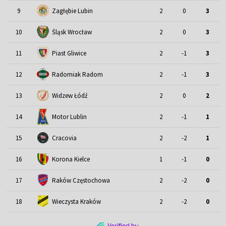
9
Zagłębie Lubin
2
0
3
Śląsk Wrocław
10
2
0
3
11
Piast Gliwice
2
-1
3
12
Radomiak Radom
2
-1
3
13
Widzew Łódź
2
0
2
Motor Lublin
14
2
-1
1
15
Cracovia
2
-2
1
16
Korona Kielce
1
-1
0
17
Raków Częstochowa
2
-2
0
18
Wieczysta Kraków
2
-2
0