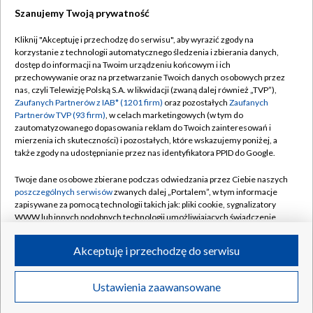
Szanujemy Twoją prywatność
Kliknij "Akceptuję i przechodzę do serwisu", aby wyrazić zgody na
korzystanie z technologii automatycznego śledzenia i zbierania danych,
TVP
dostęp do informacji na Twoim urządzeniu końcowym i ich
przechowywanie oraz na przetwarzanie Twoich danych osobowych przez
Abonament TVP
Regulamin TVP
nas, czyli Telewizję Polską S.A. w likwidacji (zwaną dalej również „TVP”),
Polityka prywatności
Sklep TVP
Zaufanych Partnerów z IAB* (1201 firm)
oraz pozostałych
Zaufanych
Partnerów TVP (93 firm)
, w celach marketingowych (w tym do
Biuro Reklamy
Moje zgody
zautomatyzowanego dopasowania reklam do Twoich zainteresowań i
mierzenia ich skuteczności) i pozostałych, które wskazujemy poniżej, a
Oferta Handlowa
Biuro reklamy
także zgody na udostępnianie przez nas identyfikatora PPID do Google.
Telegazeta ogłoszenia
Kontakt
Twoje dane osobowe zbierane podczas odwiedzania przez Ciebie naszych
Emisja w TVP
poszczególnych serwisów
zwanych dalej „Portalem”, w tym informacje
zapisywane za pomocą technologii takich jak: pliki cookie, sygnalizatory
Kanały
Rada Programowa
WWW lub innych podobnych technologii umożliwiających świadczenie
dopasowanych i bezpiecznych usług, personalizację treści oraz reklam,
Ogłoszenia przetargowe
udostępnianie funkcji mediów społecznościowych oraz analizowanie
©2026 Telewizja Polska Spółka Akcyjna w likwidacji
Akceptuję i przechodzę do serwisu
ruchu w Internecie.
Akademia Telewizyjna
Informacje o nadawcy
Twoje dane osobowe zbierane podczas odwiedzania przez Ciebie
Ustawienia zaawansowane
News
Transmisje
Wideo
Więcej
poszczególnych serwisów
na Portalu, takie jak adresy IP, identyfikatory
Centrum informacji TVP
Twoich urządzeń końcowych i identyfikatory plików cookie, informacje o