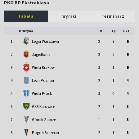
PKO BP Ekstraklasa
Tabela
Wyniki
Terminarz
Drużyna
M
+/-
Pkt
1
Legia Warszawa
2
3
6
2
Jagiellonia
2
2
6
3
Wisła Kraków
3
1
6
4
Lech Poznań
2
1
4
5
Wisła Płock
3
0
4
6
GKS Katowice
2
1
3
7
Górnik Zabrze
1
1
3
8
Pogoń Szczecin
2
1
3