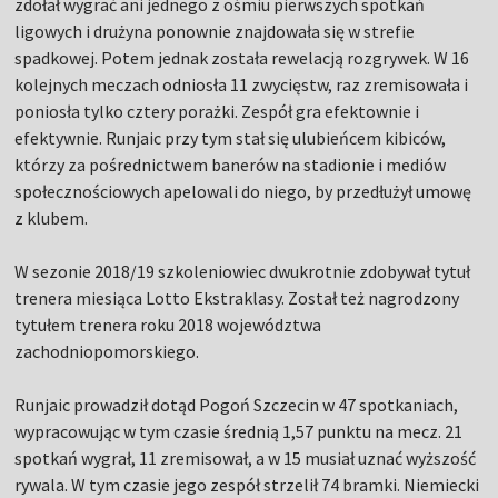
zdołał wygrać ani jednego z ośmiu pierwszych spotkań
ligowych i drużyna ponownie znajdowała się w strefie
spadkowej. Potem jednak została rewelacją rozgrywek. W 16
kolejnych meczach odniosła 11 zwycięstw, raz zremisowała i
poniosła tylko cztery porażki. Zespół gra efektownie i
efektywnie. Runjaic przy tym stał się ulubieńcem kibiców,
którzy za pośrednictwem banerów na stadionie i mediów
społecznościowych apelowali do niego, by przedłużył umowę
z klubem.
W sezonie 2018/19 szkoleniowiec dwukrotnie zdobywał tytuł
trenera miesiąca Lotto Ekstraklasy. Został też nagrodzony
tytułem trenera roku 2018 województwa
zachodniopomorskiego.
Runjaic prowadził dotąd Pogoń Szczecin w 47 spotkaniach,
wypracowując w tym czasie średnią 1,57 punktu na mecz. 21
spotkań wygrał, 11 zremisował, a w 15 musiał uznać wyższość
rywala. W tym czasie jego zespół strzelił 74 bramki. Niemiecki