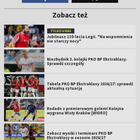
Zobacz też
TYLKO U NAS
Jubileusz 110-lecia Legii. "Na wspomnienia
nie starczy nocy"
Niezbędnik 3. kolejki PKO BP Ekstraklasy.
Sprawdź szczegóły
Tabela PKO BP Ekstraklasy 2026/27: sprawdź
aktualną sytuację
Rodado z premierowym golem! Kolejna
wygrana Wisły Kraków [WIDEO]
Zobacz wyniki i terminarz PKO BP
Ekstraklasy w sezonie 2026/27