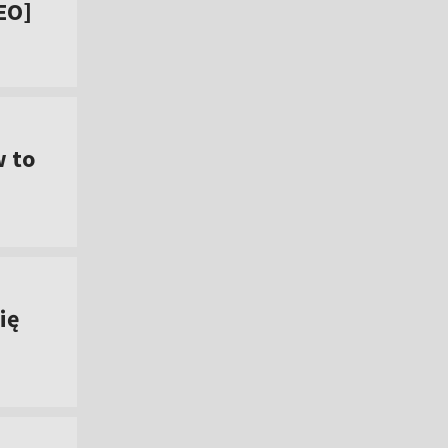
EO]
w to
ię