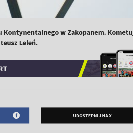
ru Kontynentalnego w Zakopanem. Kometu
teusz Leleń.
RT
UDOSTĘPNIJ NA X