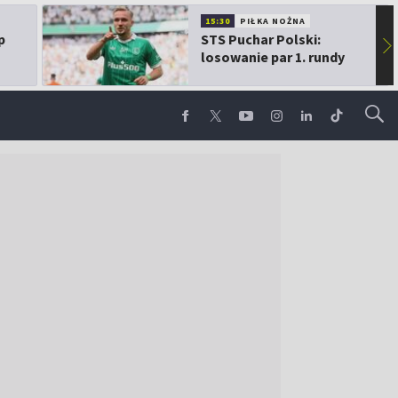
15:30
PIŁKA NOŻNA
p
STS Puchar Polski:
▶
losowanie par 1. rundy