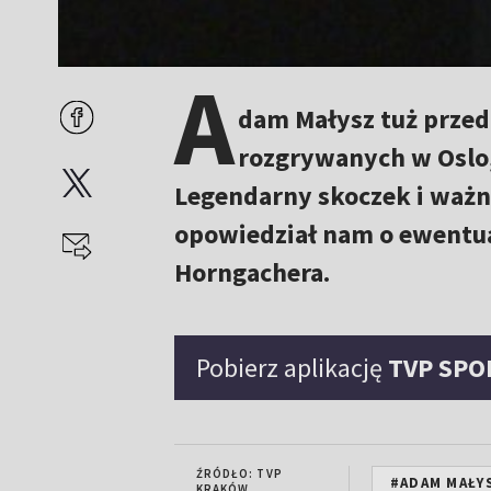
A
dam Małysz tuż przed
rozgrywanych w Oslo,
Legendarny skoczek i ważn
opowiedział nam o ewentua
Horngachera.
Pobierz aplikację
TVP SPO
ŹRÓDŁO: TVP
#ADAM MAŁY
KRAKÓW