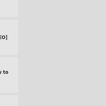
EO]
w to