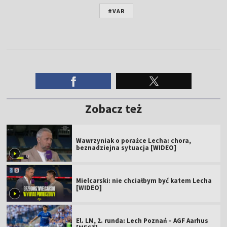
#VAR
Zobacz też
Wawrzyniak o porażce Lecha: chora,
beznadziejna sytuacja [WIDEO]
Mielcarski: nie chciałbym być katem Lecha
[WIDEO]
El. LM, 2. runda: Lech Poznań – AGF Aarhus