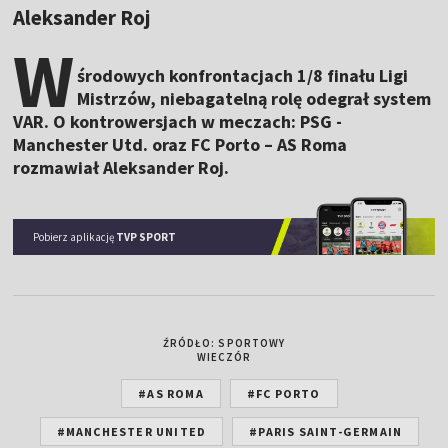
Aleksander Roj
W
środowych konfrontacjach 1/8 finału Ligi
Mistrzów, niebagatelną rolę odegrał system
VAR. O kontrowersjach w meczach: PSG -
Manchester Utd. oraz FC Porto – AS Roma
rozmawiał Aleksander Roj.
Pobierz aplikację
TVP SPORT
ŹRÓDŁO: SPORTOWY
WIECZÓR
#AS ROMA
#FC PORTO
#MANCHESTER UNITED
#PARIS SAINT-GERMAIN