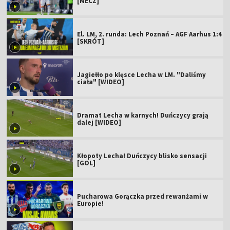
[MECZ]
El. LM, 2. runda: Lech Poznań – AGF Aarhus 1:4
[SKRÓT]
Jagiełło po klęsce Lecha w LM. "Daliśmy
ciała" [WIDEO]
Dramat Lecha w karnych! Duńczycy grają
dalej [WIDEO]
Kłopoty Lecha! Duńczycy blisko sensacji
[GOL]
Pucharowa Gorączka przed rewanżami w
Europie!