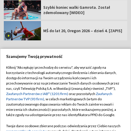
Szybki koniec walki Gamrota. Został
zdemolowany [WIDEO]
MŚ do lat 20, Oregon 2026 – dzień 4. [ZAPIS]
Szanujemy Twoją prywatność
TVP
Kliknij "Akceptuję i przechodzę do serwisu", aby wyrazić zgody na
korzystanie z technologii automatycznego śledzenia i zbierania danych,
Abonament TVP
Regulamin TVP
dostęp do informacji na Twoim urządzeniu końcowym i ich
Polityka prywatności
Sklep TVP
przechowywanie oraz na przetwarzanie Twoich danych osobowych przez
nas, czyli Telewizję Polską S.A. w likwidacji (zwaną dalej również „TVP”),
Biuro Reklamy
Moje zgody
Zaufanych Partnerów z IAB* (1201 firm)
oraz pozostałych
Zaufanych
Partnerów TVP (93 firm)
, w celach marketingowych (w tym do
Oferta Handlowa
Biuro reklamy
zautomatyzowanego dopasowania reklam do Twoich zainteresowań i
mierzenia ich skuteczności) i pozostałych, które wskazujemy poniżej, a
Telegazeta ogłoszenia
Kontakt
także zgody na udostępnianie przez nas identyfikatora PPID do Google.
Emisja w TVP
Twoje dane osobowe zbierane podczas odwiedzania przez Ciebie naszych
Kanały
Rada Programowa