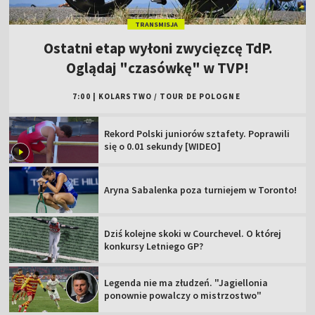
TRANSMISJA
Ostatni etap wyłoni zwycięzcę TdP.
Oglądaj "czasówkę" w TVP!
7:00
|
KOLARSTWO
/
TOUR DE POLOGNE
Rekord Polski juniorów sztafety. Poprawili
się o 0.01 sekundy [WIDEO]
Aryna Sabalenka poza turniejem w Toronto!
Dziś kolejne skoki w Courchevel. O której
konkursy Letniego GP?
Legenda nie ma złudzeń. "Jagiellonia
ponownie powalczy o mistrzostwo"