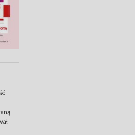
ść
waną
wał
ł