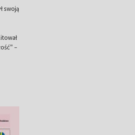
ł swoją
itował
łość" –