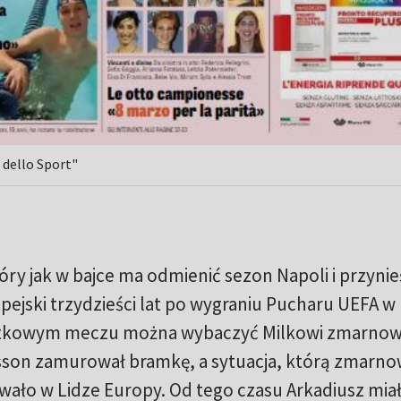
dello Sport"
tóry jak w bajce ma odmienić sezon Napoli i przynie
ejski trzydzieści lat po wygraniu Pucharu UEFA w
wartkowym meczu można wybaczyć Milkowi zmarno
isson zamurował bramkę, a sytuacja, którą zmarno
ało w Lidze Europy. Od tego czasu Arkadiusz mia