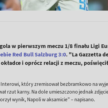
ł gola w pierwszym meczu 1/8 finału Ligi Eu
ebie Red Bull Salzburg 3:0
. "La Gazzetta de
okładce i oprócz relacji z meczu, poświęci
 Interowi, który zremisował bezbramkowo na wyje
ał rzut karny. Na dole umieszczono jednak zdjęci
orzył wynik, Napoli w aksamicie" – napisano.