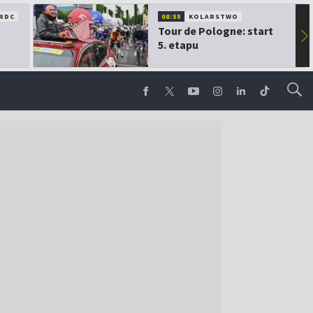
RDC
08:55
KOLARSTWO
Tour de Pologne: start
▶
5. etapu