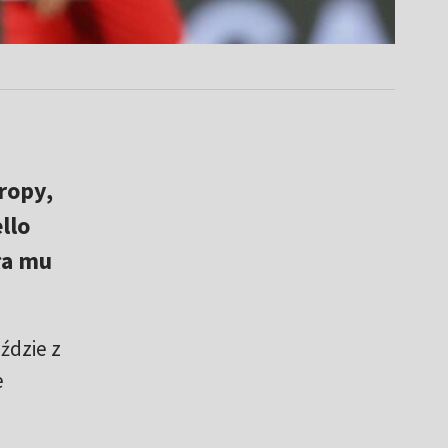
ropy,
llo
ła mu
ździe z
e