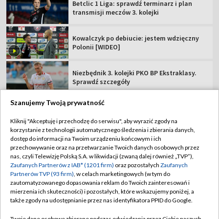
Betclic 1 Liga: sprawdź terminarz i plan
transmisji meczów 3. kolejki
Kowalczyk po debiucie: jestem wdzięczny
Polonii [WIDEO]
Niezbędnik 3. kolejki PKO BP Ekstraklasy.
Sprawdź szczegóły
Szanujemy Twoją prywatność
Kliknij "Akceptuję i przechodzę do serwisu", aby wyrazić zgody na
korzystanie z technologii automatycznego śledzenia i zbierania danych,
TVP
dostęp do informacji na Twoim urządzeniu końcowym i ich
przechowywanie oraz na przetwarzanie Twoich danych osobowych przez
Abonament TVP
Regulamin TVP
nas, czyli Telewizję Polską S.A. w likwidacji (zwaną dalej również „TVP”),
Polityka prywatności
Sklep TVP
Zaufanych Partnerów z IAB* (1201 firm)
oraz pozostałych
Zaufanych
Partnerów TVP (93 firm)
, w celach marketingowych (w tym do
Biuro Reklamy
Moje zgody
zautomatyzowanego dopasowania reklam do Twoich zainteresowań i
mierzenia ich skuteczności) i pozostałych, które wskazujemy poniżej, a
Oferta Handlowa
Biuro reklamy
także zgody na udostępnianie przez nas identyfikatora PPID do Google.
Telegazeta ogłoszenia
Kontakt
Twoje dane osobowe zbierane podczas odwiedzania przez Ciebie naszych