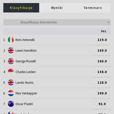
Klasyfikacje
Wyniki
Terminarz
Pkt
1
Kimi Antonelli
219.0
2
Lewis Hamilton
169.0
3
George Russell
160.0
4
Charles Leclerc
138.0
5
Lando Norris
128.0
6
Max Verstappen
109.0
7
Oscar Piastri
92.0