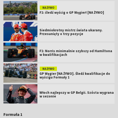
NA ŻYWO
F1: śledź wyścig o GP Węgier! [NA ŻYWO]
Siedmiokrotny mistrz świata ukarany.
Przesunięty o trzy pozycje
F1: Norris minimalnie szybszy od Hamiltona
w kwalifikacjach
NA ŻYWO
GP Węgier [NA ŻYWO]. Śledź kwalifikacje do
wyścigu Formuły 1
Włoch najlepszy w GP Belgii. Szósta wygrana
w sezonie
Formuła 1