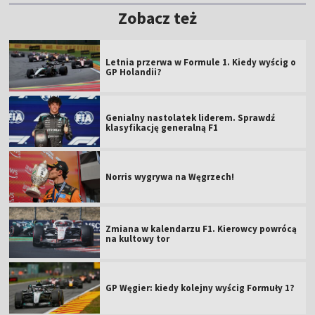
Zobacz też
Letnia przerwa w Formule 1. Kiedy wyścig o
GP Holandii?
Genialny nastolatek liderem. Sprawdź
klasyfikację generalną F1
Norris wygrywa na Węgrzech!
Zmiana w kalendarzu F1. Kierowcy powrócą
na kultowy tor
GP Węgier: kiedy kolejny wyścig Formuły 1?