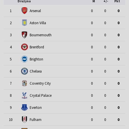
Drużyna
M
+/-
Pkt
1
Arsenal
0
0
0
2
Aston Villa
0
0
0
3
Bournemouth
0
0
0
4
Brentford
0
0
0
5
Brighton
0
0
0
6
Chelsea
0
0
0
7
Coventry City
0
0
0
8
Crystal Palace
0
0
0
9
Everton
0
0
0
10
Fulham
0
0
0