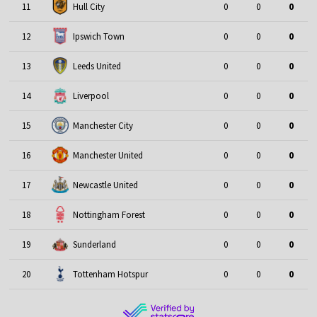
11
Hull City
0
0
0
12
Ipswich Town
0
0
0
13
Leeds United
0
0
0
14
Liverpool
0
0
0
15
Manchester City
0
0
0
16
Manchester United
0
0
0
17
Newcastle United
0
0
0
18
Nottingham Forest
0
0
0
19
Sunderland
0
0
0
20
Tottenham Hotspur
0
0
0