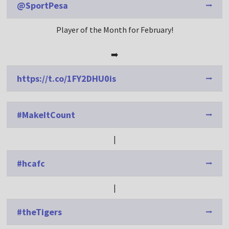
@SportPesa
Player of the Month for February!
➡️
https://t.co/1FY2DHU0is
#MakeItCount
|
#hcafc
|
#theTigers