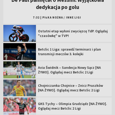
dedykacja po golu
7:32
|
PIŁKA NOŻNA
/
INNE LIGI
Ostatni etap wyłoni zwycięzcę TdP. Oglądaj
"czasówkę" w TVP!
Betclic 1 Liga: sprawdź terminarz i plan
transmisji meczów 3. kolejki
Avia Świdnik – Sandecja Nowy Sącz [NA
ŻYWO]. Oglądaj mecz Betclic 2 Ligi
Chojniczanka Chojnice – Znicz Pruszków
[NA ŻYWO]. Oglądaj mecz Betclic 2 Ligi
GKS Tychy – Olimpia Grudziądz [NA ŻYWO].
Oglądaj mecz Betclic 2 Ligi