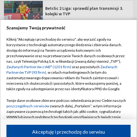
Betclic 2 Liga: sprawdź plan transmisji 3.
kolejki w TVP
Szanujemy Twoją prywatność
Kliknij "Akceptuję i przechodzę do serwisu", aby wyrazić zgody na
korzystanie z technologii automatycznego śledzenia i zbierania danych,
TVP
dostęp do informacji na Twoim urządzeniu końcowym i ich
Abonament TVP
Regulamin TVP
przechowywanie oraz na przetwarzanie Twoich danych osobowych przez
nas, czyli Telewizję Polską S.A. w likwidacji (zwaną dalej również „TVP”),
Polityka prywatności
Sklep TVP
Zaufanych Partnerów z IAB* (1201 firm)
oraz pozostałych
Zaufanych
Partnerów TVP (93 firm)
, w celach marketingowych (w tym do
Biuro Reklamy
Moje zgody
zautomatyzowanego dopasowania reklam do Twoich zainteresowań i
mierzenia ich skuteczności) i pozostałych, które wskazujemy poniżej, a
Oferta Handlowa
Biuro reklamy
także zgody na udostępnianie przez nas identyfikatora PPID do Google.
Telegazeta ogłoszenia
Kontakt
Twoje dane osobowe zbierane podczas odwiedzania przez Ciebie naszych
Emisja w TVP
poszczególnych serwisów
zwanych dalej „Portalem”, w tym informacje
zapisywane za pomocą technologii takich jak: pliki cookie, sygnalizatory
Kanały
Rada Programowa
WWW lub innych podobnych technologii umożliwiających świadczenie
dopasowanych i bezpiecznych usług, personalizację treści oraz reklam,
Ogłoszenia przetargowe
udostępnianie funkcji mediów społecznościowych oraz analizowanie
©2026 Telewizja Polska Spółka Akcyjna w likwidacji
Akceptuję i przechodzę do serwisu
ruchu w Internecie.
Akademia Telewizyjna