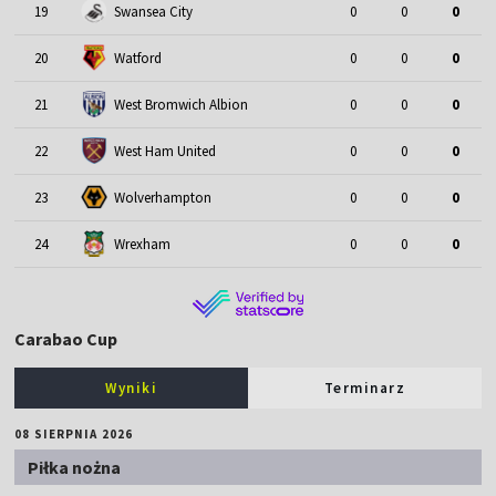
19
Swansea City
0
0
0
20
Watford
0
0
0
21
West Bromwich Albion
0
0
0
22
West Ham United
0
0
0
23
Wolverhampton
0
0
0
24
Wrexham
0
0
0
Carabao Cup
Wyniki
Terminarz
08 SIERPNIA 2026
Piłka nożna