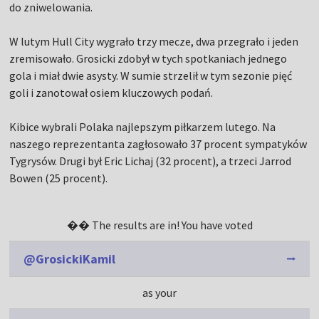
do zniwelowania.
W lutym Hull City wygrało trzy mecze, dwa przegrało i jeden
zremisowało. Grosicki zdobył w tych spotkaniach jednego
gola i miał dwie asysty. W sumie strzelił w tym sezonie pięć
goli i zanotował osiem kluczowych podań.
Kibice wybrali Polaka najlepszym piłkarzem lutego. Na
naszego reprezentanta zagłosowało 37 procent sympatyków
Tygrysów. Drugi był Eric Lichaj (32 procent), a trzeci Jarrod
Bowen (25 procent).
�� The results are in! You have voted
@GrosickiKamil
as your