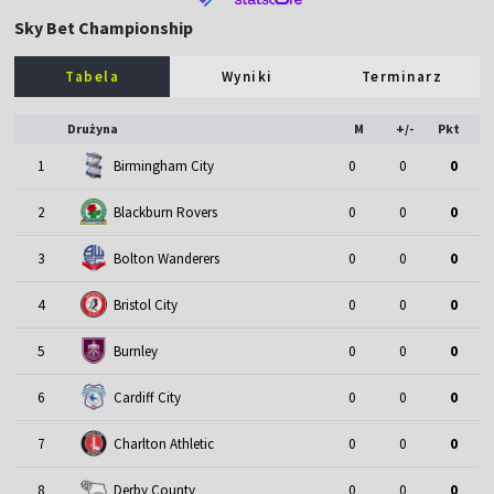
Sky Bet Championship
Tabela
Wyniki
Terminarz
Drużyna
M
+/-
Pkt
1
Birmingham City
0
0
0
2
Blackburn Rovers
0
0
0
3
Bolton Wanderers
0
0
0
4
Bristol City
0
0
0
5
Burnley
0
0
0
6
Cardiff City
0
0
0
7
Charlton Athletic
0
0
0
8
Derby County
0
0
0