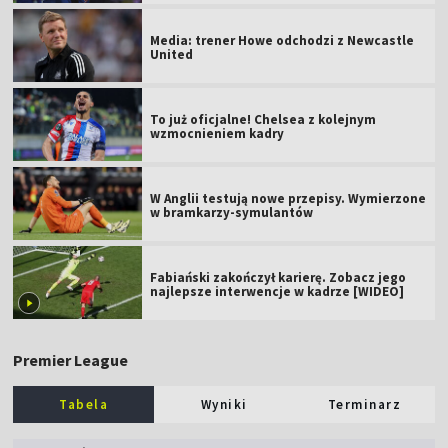
Media: trener Howe odchodzi z Newcastle
United
To już oficjalne! Chelsea z kolejnym
wzmocnieniem kadry
W Anglii testują nowe przepisy. Wymierzone
w bramkarzy-symulantów
Fabiański zakończył karierę. Zobacz jego
najlepsze interwencje w kadrze [WIDEO]
Premier League
Tabela
Wyniki
Terminarz