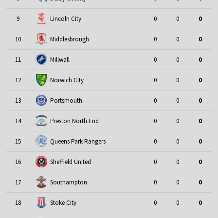
9
Lincoln City
0
0
0
10
Middlesbrough
0
0
0
11
Millwall
0
0
0
12
Norwich City
0
0
0
13
Portsmouth
0
0
0
14
Preston North End
0
0
0
15
Queens Park Rangers
0
0
0
16
Sheffield United
0
0
0
17
Southampton
0
0
0
18
Stoke City
0
0
0