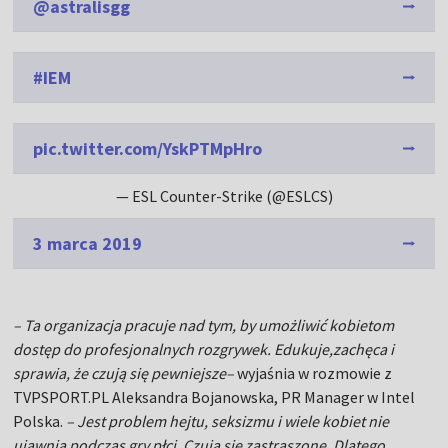
@astralisgg
#IEM
pic.twitter.com/YskPTMpHro
— ESL Counter-Strike (@ESLCS)
3 marca 2019
– Ta organizacja pracuje nad tym, by umożliwić kobietom
dostęp do profesjonalnych rozgrywek. Edukuje,zachęca i
sprawia, że czują się pewniejsze–
wyjaśnia w rozmowie z
TVPSPORT.PL Aleksandra Bojanowska, PR Manager w Intel
Polska.
– Jest problem hejtu, seksizmu i wiele kobiet nie
ujawnia podczas gry płci. Czują się zastraszone. Dlatego