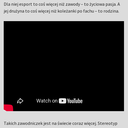
Dla niej esport to coś więcej niż zawody – to życiowa pasja. A
jej drużyna to coś więcej niż koleżanki po fachu – to rodzina.
Takich zawodniczek jest na świecie coraz więcej. Stereotyp