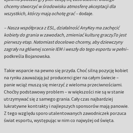
chcemy stworzyć w środowisku atmosferę akceptacji dla
wszystkich, którzy mają ochotę grać –
dodaje.
– Nasza współpraca z ESL, działalność AnyKey ma zachęcić
kobiety do grania w zawodach, zmieniać kulturę graczy.To jest
pierwszy etap. Natomiast docelowo chcemy, aby dziewczyny
zagrały na głównej scenie IEM i weszły do tego esportu w pełni–
podkreśla Bojanowska.
Takie wsparcie na pewno się przyda. Choć silną pozycję kobiet
na rynku zauważają już producenci gier na całym świecie –
panie wciąż muszą się mierzyć z wieloma przeciwnościami.
Choćby podstawowy problem – w większości nie są w stanie
utrzymywać się z samego grania. Cały czas najbardziej
lukratywne kontrakty i najlepszych sponsorów mają panowie.
Z tego względu sporo utalentowanych zawodniczek porzuca
świat esportu, występując w nim co najwyżej od święta.