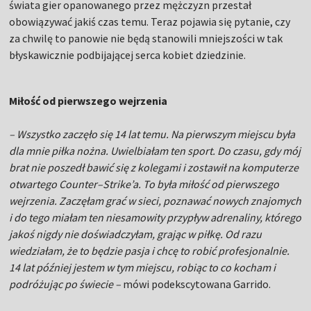
świata gier opanowanego przez mężczyzn przestał
obowiązywać jakiś czas temu. Teraz pojawia się pytanie, czy
za chwilę to panowie nie będą stanowili mniejszości w tak
błyskawicznie podbijającej serca kobiet dziedzinie.
Miłość od pierwszego wejrzenia
– Wszystko zaczęło się 14 lat temu. Na pierwszym miejscu była
dla mnie piłka nożna. Uwielbiałam ten sport. Do czasu, gdy mój
brat nie poszedł bawić się z kolegami i zostawił na komputerze
otwartego Counter–Strike’a. To była miłość od pierwszego
wejrzenia. Zaczęłam grać w sieci, poznawać nowych znajomych
i do tego miałam ten niesamowity przypływ adrenaliny, którego
jakoś nigdy nie doświadczyłam, grając w piłkę. Od razu
wiedziałam, że to będzie pasja i chcę to robić profesjonalnie.
14 lat później jestem w tym miejscu, robiąc to co kocham i
podróżując po świecie –
mówi podekscytowana Garrido.