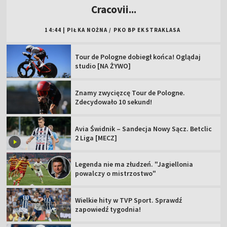
Cracovii...
14:44
|
PIŁKA NOŻNA
/
PKO BP EKSTRAKLASA
Tour de Pologne dobiegł końca! Oglądaj
studio [NA ŻYWO]
Znamy zwycięzcę Tour de Pologne.
Zdecydowało 10 sekund!
Avia Świdnik – Sandecja Nowy Sącz. Betclic
2 Liga [MECZ]
Legenda nie ma złudzeń. "Jagiellonia
powalczy o mistrzostwo"
Wielkie hity w TVP Sport. Sprawdź
zapowiedź tygodnia!