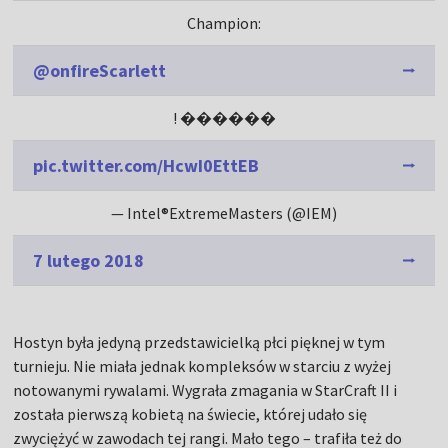
Champion:
@onfireScarlett
! ������
pic.twitter.com/HcwI0EttEB
— Intel®ExtremeMasters (@IEM)
7 lutego 2018
Hostyn była jedyną przedstawicielką płci pięknej w tym
turnieju. Nie miała jednak kompleksów w starciu z wyżej
notowanymi rywalami. Wygrała zmagania w StarCraft II i
została pierwszą kobietą na świecie, której udało się
zwyciężyć w zawodach tej rangi. Mało tego – trafiła też do