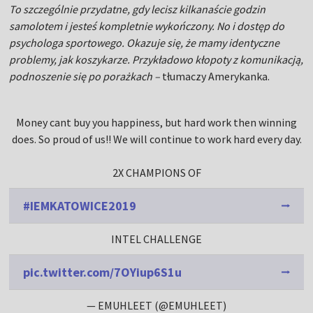
To szczególnie przydatne, gdy lecisz kilkanaście godzin
samolotem i jesteś kompletnie wykończony. No i dostęp do
psychologa sportowego. Okazuje się, że mamy identyczne
problemy, jak koszykarze. Przykładowo kłopoty z komunikacją,
podnoszenie się po porażkach –
tłumaczy Amerykanka.
Money cant buy you happiness, but hard work then winning
does. So proud of us!! We will continue to work hard every day.
2X CHAMPIONS OF
#IEMKATOWICE2019
INTEL CHALLENGE
pic.twitter.com/7OYiup6S1u
— EMUHLEET (@EMUHLEET)