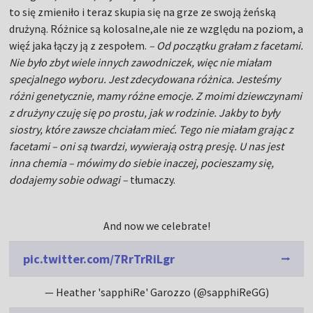
to się zmieniło i teraz skupia się na grze ze swoją żeńską
drużyną. Różnice są kolosalne,ale nie ze względu na poziom, a
więź jaka łączy ją z zespołem.
– Od początku grałam z facetami.
Nie było zbyt wiele innych zawodniczek, więc nie miałam
specjalnego wyboru. Jest zdecydowana różnica. Jesteśmy
różni genetycznie, mamy różne emocje. Z moimi dziewczynami
z drużyny czuję się po prostu, jak w rodzinie. Jakby to były
siostry, które zawsze chciałam mieć. Tego nie miałam grając z
facetami – oni są twardzi, wywierają ostrą presję. U nas jest
inna chemia – mówimy do siebie inaczej, pocieszamy się,
dodajemy sobie odwagi –
tłumaczy.
And now we celebrate!
pic.twitter.com/7RrTrRiLgr
— Heather 'sapphiRe' Garozzo (@sapphiReGG)