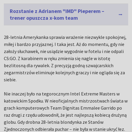
Rozstanie z Adrianem "iMD" Pieperem –
trener opuszcza x-kom team
28-letnia Amerykanka sprawia wrażenie niezwykle spokojnej,
miłej i bardzo przyjaznej. I taka jest. Aż do momentu, gdy nie
założy słuchawek, nie usiądzie wygodnie w fotelu i nie odpali
CS:GO. Z karabinem w ręku zmienia się nagle w istotę
bezlitosną dla rywalek. Z precyzją godną szwajcarskich
zegarmistrzów eliminuje kolejnych graczy i nie ogląda się za
siebie.
Nie inaczej było na tegorocznym Intel Extreme Masters w
katowickim Spodku. W nieoficjalnych mistrzostwach świata w
grach komputerowych Team Dignitas Emmalee Garrido po
raz drugi z rzędu udowodnił, że jest najlepszą kobiecą drużyną
globu. Gdy drobna 28-letnia blondynka ze Stanów
Zjednoczonych odbierała puchar – nie była w stanie ukryć łez.