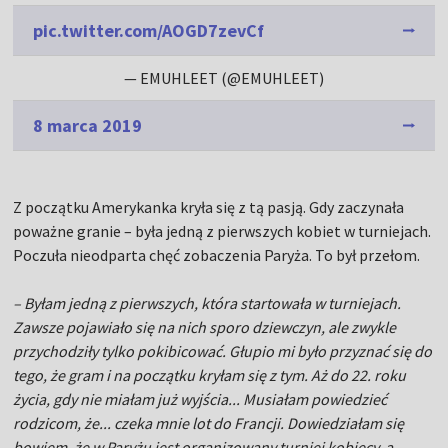
pic.twitter.com/AOGD7zevCf
— EMUHLEET (@EMUHLEET)
8 marca 2019
Z początku Amerykanka kryła się z tą pasją. Gdy zaczynała
poważne granie – była jedną z pierwszych kobiet w turniejach.
Poczuła nieodparta chęć zobaczenia Paryża. To był przełom.
– Byłam jedną z pierwszych, która startowała w turniejach.
Zawsze pojawiało się na nich sporo dziewczyn, ale zwykle
przychodziły tylko pokibicować. Głupio mi było przyznać się do
tego, że gram i na początku kryłam się z tym. Aż do 22. roku
życia, gdy nie miałam już wyjścia... Musiałam powiedzieć
rodzicom, że... czeka mnie lot do Francji. Dowiedziałam się
bowiem, że w Paryżu jest organizowany turniej kobiecy, a