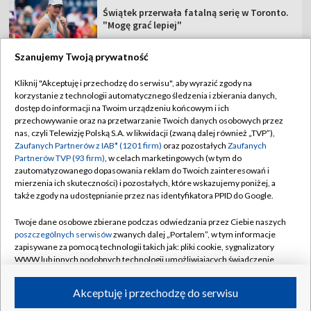
Świątek przerwała fatalną serię w Toronto.
"Mogę grać lepiej"
Szanujemy Twoją prywatność
Kliknij "Akceptuję i przechodzę do serwisu", aby wyrazić zgody na
korzystanie z technologii automatycznego śledzenia i zbierania danych,
TVP
dostęp do informacji na Twoim urządzeniu końcowym i ich
Abonament TVP
Regulamin TVP
przechowywanie oraz na przetwarzanie Twoich danych osobowych przez
nas, czyli Telewizję Polską S.A. w likwidacji (zwaną dalej również „TVP”),
Polityka prywatności
Sklep TVP
Zaufanych Partnerów z IAB* (1201 firm)
oraz pozostałych
Zaufanych
Partnerów TVP (93 firm)
, w celach marketingowych (w tym do
Biuro Reklamy
Moje zgody
zautomatyzowanego dopasowania reklam do Twoich zainteresowań i
mierzenia ich skuteczności) i pozostałych, które wskazujemy poniżej, a
Oferta Handlowa
Biuro reklamy
także zgody na udostępnianie przez nas identyfikatora PPID do Google.
Telegazeta ogłoszenia
Kontakt
Twoje dane osobowe zbierane podczas odwiedzania przez Ciebie naszych
Emisja w TVP
poszczególnych serwisów
zwanych dalej „Portalem”, w tym informacje
zapisywane za pomocą technologii takich jak: pliki cookie, sygnalizatory
Kanały
Rada Programowa
WWW lub innych podobnych technologii umożliwiających świadczenie
dopasowanych i bezpiecznych usług, personalizację treści oraz reklam,
Ogłoszenia przetargowe
udostępnianie funkcji mediów społecznościowych oraz analizowanie
©2026 Telewizja Polska Spółka Akcyjna w likwidacji
Akceptuję i przechodzę do serwisu
ruchu w Internecie.
Akademia Telewizyjna