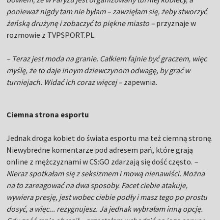
ponieważ nigdy tam nie byłam – zawzięłam się, żeby stworzyć
żeńską drużynę i zobaczyć to piękne miasto –
przyznaje w
rozmowie z TVPSPORT.PL.
– Teraz jest moda na granie. Całkiem fajnie być graczem, więc
myślę, że to daje innym dziewczynom odwagę, by grać w
turniejach. Widać ich coraz więcej –
zapewnia.
Ciemna strona esportu
Jednak droga kobiet do świata esportu ma też ciemną stronę.
Niewybredne komentarze pod adresem pań, które grają
online z mężczyznami w CS:GO zdarzają się dość często.
–
Nieraz spotkałam się z seksizmem i mową nienawiści. Można
na to zareagować na dwa sposoby. Facet ciebie atakuje,
wywiera presję, jest wobec ciebie podły i masz tego po prostu
dosyć, a więc... rezygnujesz. Ja jednak wybrałam inną opcję.