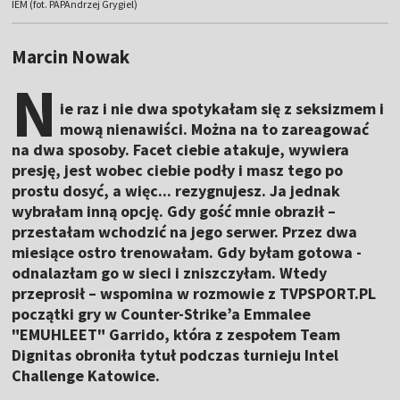
IEM (fot. PAPAndrzej Grygiel)
Marcin Nowak
N
ie raz i nie dwa spotykałam się z seksizmem i
mową nienawiści. Można na to zareagować
na dwa sposoby. Facet ciebie atakuje, wywiera
presję, jest wobec ciebie podły i masz tego po
prostu dosyć, a więc... rezygnujesz. Ja jednak
wybrałam inną opcję. Gdy gość mnie obraził –
przestałam wchodzić na jego serwer. Przez dwa
miesiące ostro trenowałam. Gdy byłam gotowa -
odnalazłam go w sieci i zniszczyłam. Wtedy
przeprosił – wspomina w rozmowie z TVPSPORT.PL
początki gry w Counter-Strike’a Emmalee
"EMUHLEET" Garrido, która z zespołem Team
Dignitas obroniła tytuł podczas turnieju Intel
Challenge Katowice.