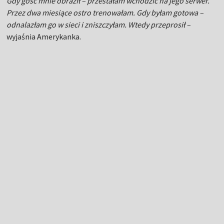
Gdy gość mnie obraził – przestałam wchodzić na jego serwer.
Przez dwa miesiące ostro trenowałam. Gdy byłam gotowa –
odnalazłam go w sieci i zniszczyłam. Wtedy przeprosił –
wyjaśnia Amerykanka.