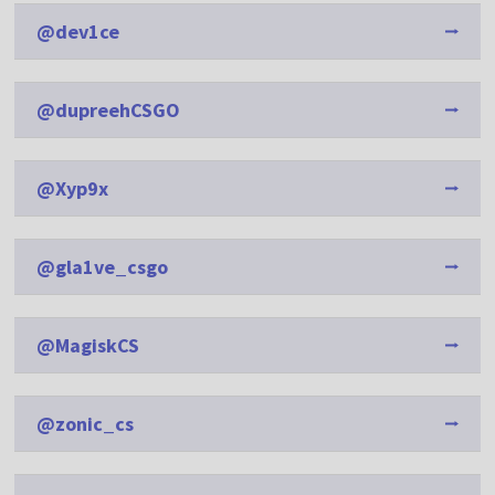
@dev1ce
@dupreehCSGO
@Xyp9x
@gla1ve_csgo
@MagiskCS
@zonic_cs