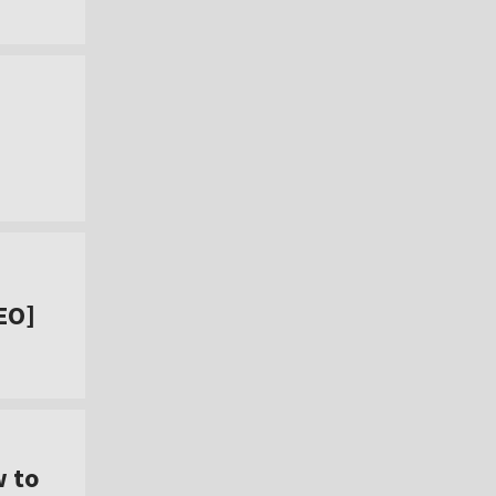
EO]
w to