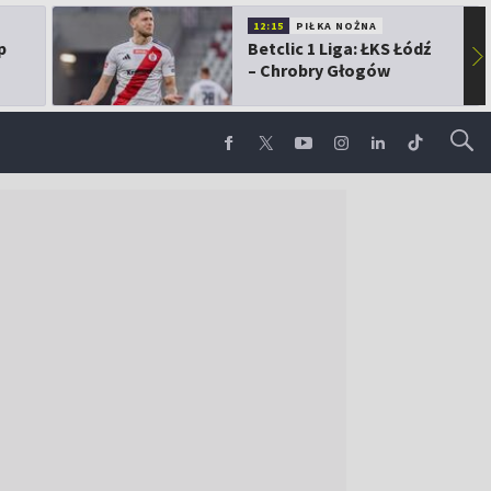
12:15
PIŁKA NOŻNA
p
Betclic 1 Liga: ŁKS Łódź
▶
– Chrobry Głogów