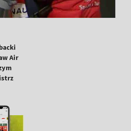
backi
Raw Air
szym
istrz