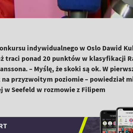
konkursu indywidualnego w Oslo Dawid Ku
 już traci ponad 20 punktów w klasyfikacji 
nssona. – Myślę, że skoki są ok. W pierw
ż na przyzwoitym poziomie – powiedział m
j w Seefeld w rozmowie z Filipem
RT