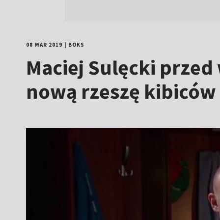
08 MAR 2019
|
BOKS
Maciej Sulęcki przed
nową rzeszę kibiców