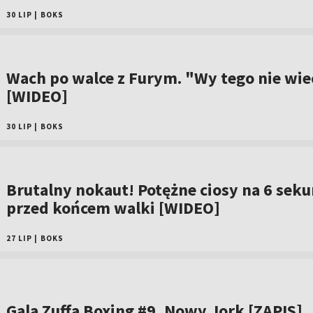
30 LIP
|
BOKS
Wach po walce z Furym. "Wy tego nie wiec
[WIDEO]
30 LIP
|
BOKS
Brutalny nokaut! Potężne ciosy na 6 sek
przed końcem walki [WIDEO]
27 LIP
|
BOKS
Gala Zuffa Boxing #9, Nowy Jork [ZAPIS]