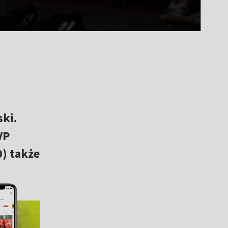
ki.
VP
0) także