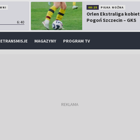
WNI
08:25
PIŁKA NOŻNA
Orlen Ekstraliga kobiet
Pogoń Szczecin – GKS
6:40
Górnik Łęczna
ETRANSMISJE
MAGAZYNY
PROGRAM TV