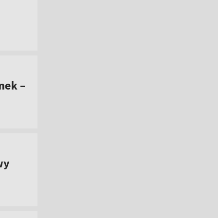
nek –
wy