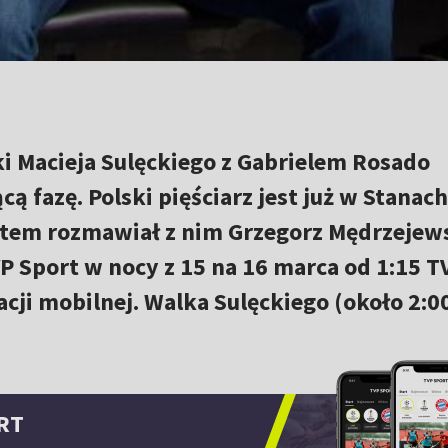
i Macieja Sulęckiego z Gabrielem Rosado
ą fazę. Polski pięściarz jest już w Stanach
tem rozmawiał z nim Grzegorz Mędrzejews
VP Sport w nocy z 15 na 16 marca od 1:15 T
acji mobilnej. Walka Sulęckiego (około 2:0
RT