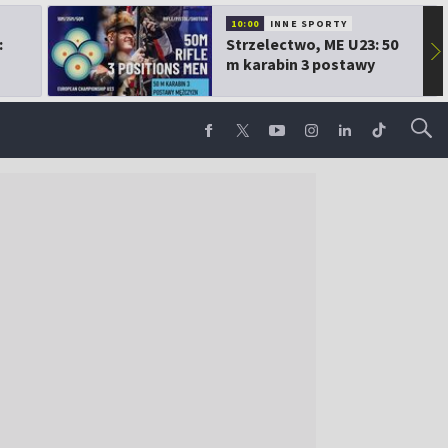
10:00
INNE SPORTY
:
Strzelectwo, ME U23: 50
▶
m karabin 3 postawy
mężczyzn