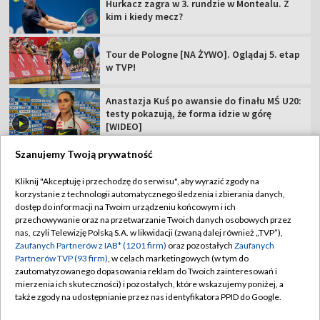
Hurkacz zagra w 3. rundzie w Montealu. Z
kim i kiedy mecz?
Tour de Pologne [NA ŻYWO]. Oglądaj 5. etap
w TVP!
Anastazja Kuś po awansie do finału MŚ U20:
testy pokazują, że forma idzie w górę
[WIDEO]
Szanujemy Twoją prywatność
Kliknij "Akceptuję i przechodzę do serwisu", aby wyrazić zgody na
korzystanie z technologii automatycznego śledzenia i zbierania danych,
TVP
dostęp do informacji na Twoim urządzeniu końcowym i ich
Abonament TVP
Regulamin TVP
przechowywanie oraz na przetwarzanie Twoich danych osobowych przez
nas, czyli Telewizję Polską S.A. w likwidacji (zwaną dalej również „TVP”),
Polityka prywatności
Sklep TVP
Zaufanych Partnerów z IAB* (1201 firm)
oraz pozostałych
Zaufanych
Partnerów TVP (93 firm)
, w celach marketingowych (w tym do
Biuro Reklamy
Moje zgody
zautomatyzowanego dopasowania reklam do Twoich zainteresowań i
mierzenia ich skuteczności) i pozostałych, które wskazujemy poniżej, a
Oferta Handlowa
Biuro reklamy
także zgody na udostępnianie przez nas identyfikatora PPID do Google.
Telegazeta ogłoszenia
Kontakt