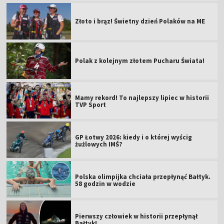
Złoto i brąz! Świetny dzień Polaków na ME
Polak z kolejnym złotem Pucharu Świata!
Mamy rekord! To najlepszy lipiec w historii
TVP Sport
GP Łotwy 2026: kiedy i o której wyścig
żużlowych IMŚ?
Polska olimpijka chciała przepłynąć Bałtyk.
58 godzin w wodzie
Pierwszy człowiek w historii przepłynął
Bałtyk!