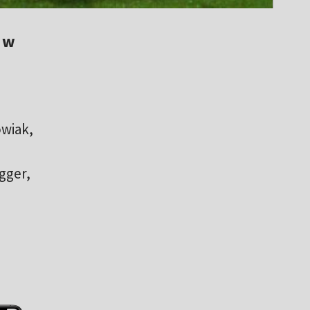
 w
owiak,
agger,