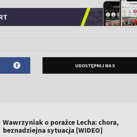
RT
UDOSTĘPNIJ NA X
Wawrzyniak o porażce Lecha: chora,
beznadziejna sytuacja [WIDEO]