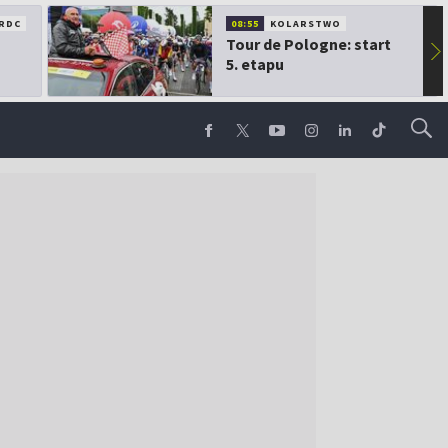
RDC
08:55
KOLARSTWO
Tour de Pologne: start
▶
5. etapu