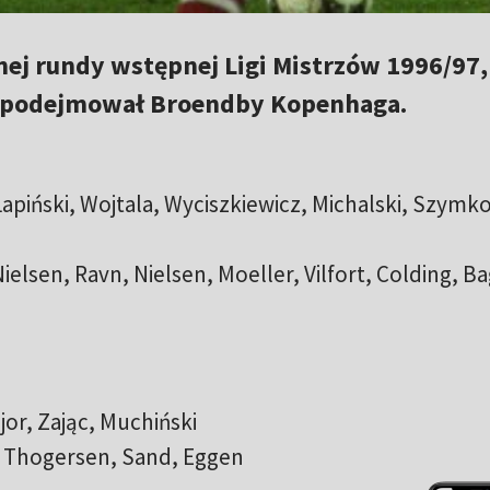
ej rundy wstępnej Ligi Mistrzów 1996/97,
 podejmował Broendby Kopenhaga.
apiński, Wojtala, Wyciszkiewicz, Michalski, Szymk
ielsen, Ravn, Nielsen, Moeller, Vilfort, Colding, B
or, Zając, Muchiński
 Thogersen, Sand, Eggen