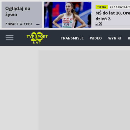
Oglądaj na
TRWA
LEKKOATLE
MŚ do lat 20, Or
żywo
dzień 2.
1:00
ZOBACZ WIĘCEJ
TRANSMISJE
WIDEO
WYNIKI
R