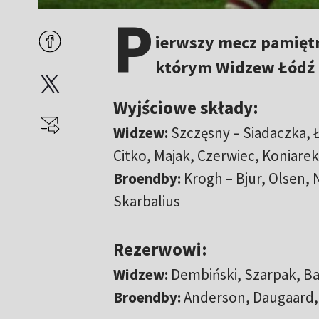
P
ierwszy mecz pamiętn
którym Widzew Łódź
Wyjściowe składy:
Widzew:
Szczęsny – Siadaczka, Ł
Citko, Majak, Czerwiec, Koniarek
Broendby:
Krogh – Bjur, Olsen, N
Skarbalius
Rezerwowi:
Widzew:
Dembiński, Szarpak, Baj
Broendby:
Anderson, Daugaard,