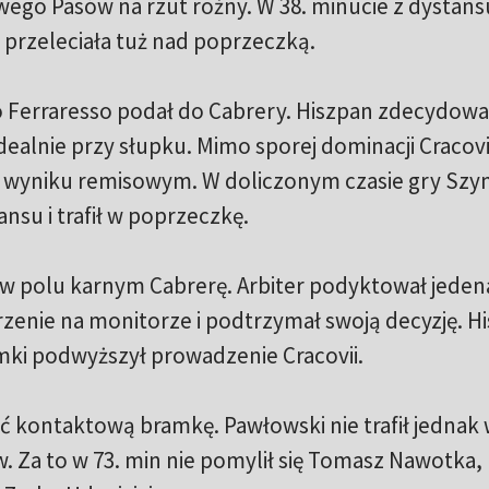
wego Pasów na rzut rożny. W 38. minucie z dystans
 przeleciała tuż nad poprzeczką.
go Ferraresso podał do Cabrery. Hiszpan zdecydował
 idealnie przy słupku. Mimo sporej dominacji Cracov
y wyniku remisowym. W doliczonym czasie gry Sz
su i trafił w poprzeczkę.
 w polu karnym Cabrerę. Arbiter podyktował jeden
rzenie na monitorze i podtrzymał swoją decyzję. H
ki podwyższył prowadzenie Cracovii.
ć kontaktową bramkę. Pawłowski nie trafił jednak
. Za to w 73. min nie pomylił się Tomasz Nawotka,