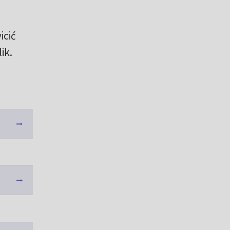
icić
ik.