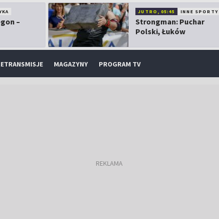
YKA
JUTRO, 05:45
INNE SPORTY
egon –
Strongman: Puchar
Polski, Łuków
ETRANSMISJE
MAGAZYNY
PROGRAM TV