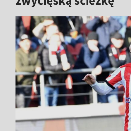
zwycięską ścieżkę