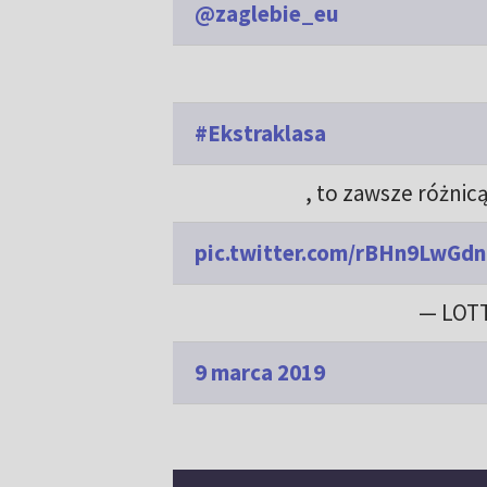
@zaglebie_eu
#Ekstraklasa
, to zawsze różnic
pic.twitter.com/rBHn9LwGdn
— LOTT
9 marca 2019