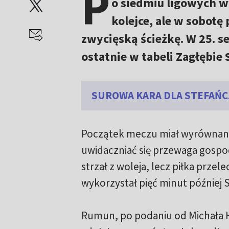
P
o siedmiu ligowych w
kolejce, ale w sobotę
zwycięską ścieżkę. W 25. s
ostatnie w tabeli Zagłębie 
SUROWA KARA DLA STEFAŃC
Początek meczu miał wyrównany 
uwidaczniać się przewaga gosp
strzał z woleja, lecz piłka przel
wykorzystał pięć minut później 
Rumun, po podaniu od Michała He