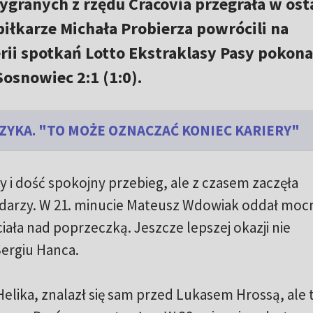
ygranych z rzędu Cracovia przegrała w ost
 piłkarze Michała Probierza powrócili na
erii spotkań Lotto Ekstraklasy Pasy pokona
Sosnowiec 2:1 (1:0).
ZYKA. "TO MOŻE OZNACZAĆ KONIEC KARIERY"
i dość spokojny przebieg, ale z czasem zaczęła
odarzy. W 21. minucie Mateusz Wdowiak oddał moc
eciała nad poprzeczką. Jeszcze lepszej okazji nie
Sergiu Hanca.
lika, znalazł się sam przed Lukasem Hrossą, ale 