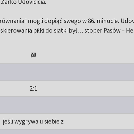
Zarko Udovicicia.
ównania i mogli dopiąć swego w 86. minucie. Udov
skierowania piłki do siatki był… stoper Pasów – Hel
🏁
2:1
jeśli wygrywa u siebie z