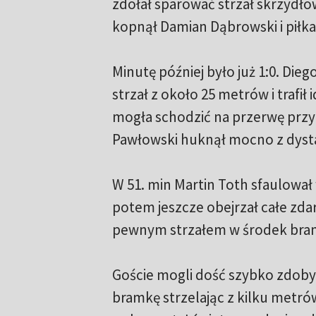
zdołał sparować strzał skrzydło
kopnął Damian Dąbrowski i piłka
Minutę później było już 1:0. Die
strzał z około 25 metrów i trafił
mogła schodzić na przerwę prz
Pawłowski huknął mocno z dystan
W 51. min Martin Toth sfaulował
potem jeszcze obejrzał całe zda
pewnym strzałem w środek bram
Goście mogli dość szybko zdoby
bramkę strzelając z kilku metrów