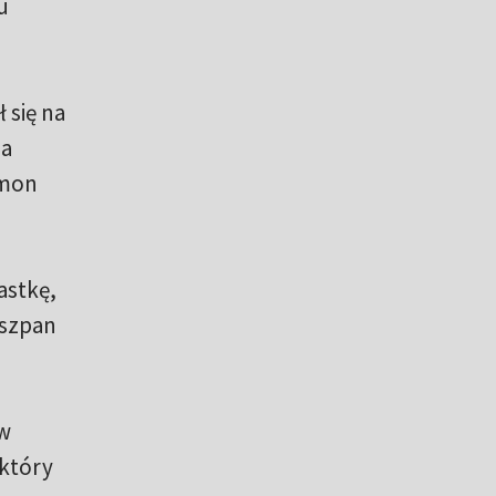
u
 się na
ia
ymon
astkę,
iszpan
 w
 który