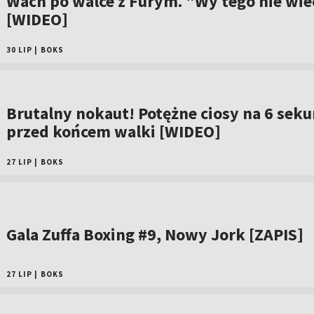
Wach po walce z Furym. "Wy tego nie wiec
[WIDEO]
30 LIP
|
BOKS
Brutalny nokaut! Potężne ciosy na 6 sek
przed końcem walki [WIDEO]
27 LIP
|
BOKS
Gala Zuffa Boxing #9, Nowy Jork [ZAPIS]
27 LIP
|
BOKS