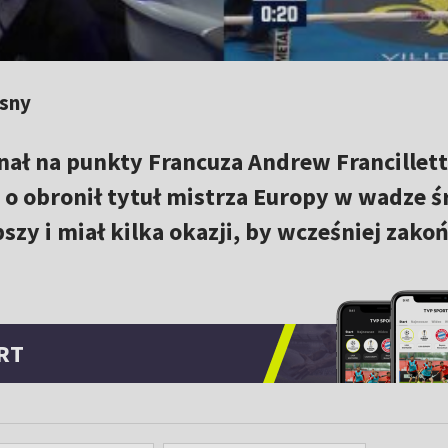
ęsny
ał na punkty Francuza Andrew Francillett
 o obronił tytuł mistrza Europy w wadze śr
szy i miał kilka okazji, by wcześniej zako
RT