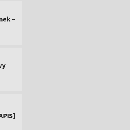
nek –
wy
APIS]