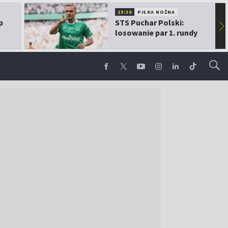
15:30
PIŁKA NOŻNA
p
STS Puchar Polski:
▶
losowanie par 1. rundy