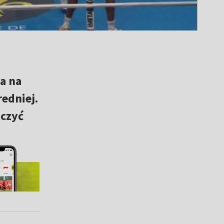
a na
edniej.
ńczyć