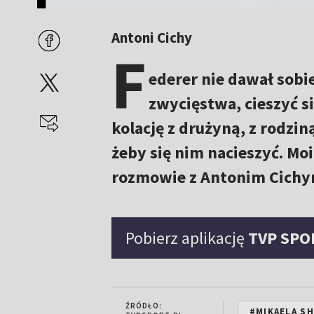
Antoni Cichy
F
ederer nie dawał sob
zwycięstwa, cieszyć s
kolację z drużyną, z rodzin
żeby się nim nacieszyć. Mo
rozmowie z Antonim Cichy
Pobierz aplikację
TVP SPO
ŹRÓDŁO:
#MIKAELA SH