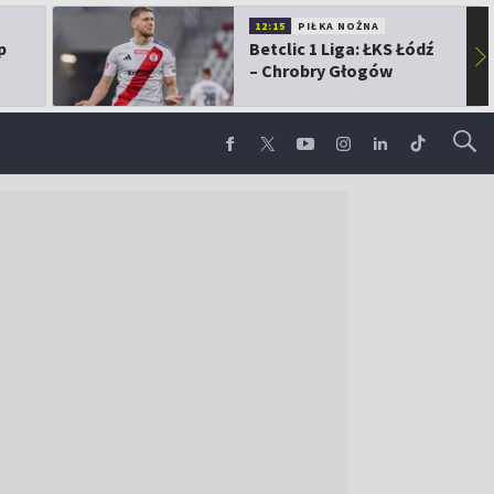
12:15
PIŁKA NOŻNA
p
Betclic 1 Liga: ŁKS Łódź
▶
– Chrobry Głogów