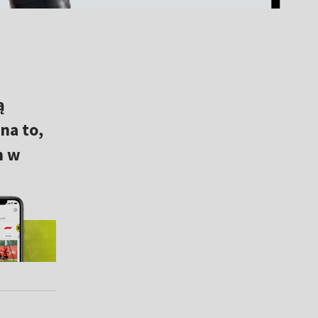
ą
na to,
n w