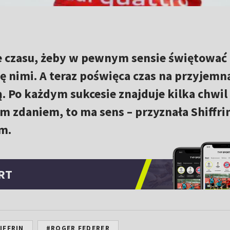
ie czasu, żeby w pewnym sensie świętować
ię nimi. A teraz poświęca czas na przyjemn
ą. Po każdym sukcesie znajduje kilka chwil 
im zdaniem, to ma sens – przyznała Shiffri
m.
RT
IFFRIN
#ROGER FEDERER