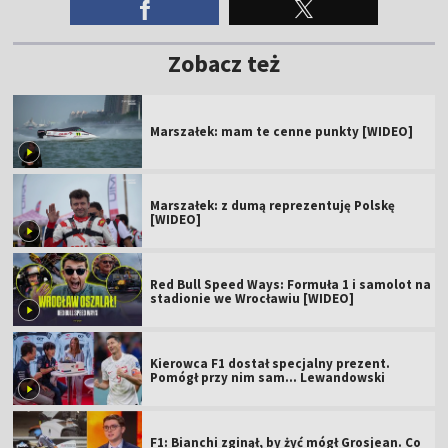
Zobacz też
Marszałek: mam te cenne punkty [WIDEO]
Marszałek: z dumą reprezentuję Polskę
[WIDEO]
Red Bull Speed Ways: Formuła 1 i samolot na
stadionie we Wrocławiu [WIDEO]
Kierowca F1 dostał specjalny prezent.
Pomógł przy nim sam... Lewandowski
F1: Bianchi zginął, by żyć mógł Grosjean. Co