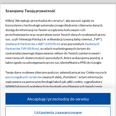
Szanujemy Twoją prywatność
TVP
Kliknij "Akceptuję i przechodzę do serwisu", aby wyrazić zgody na
korzystanie z technologii automatycznego śledzenia i zbierania danych,
Abonament TVP
Regulamin TVP
dostęp do informacji na Twoim urządzeniu końcowym i ich
Polityka prywatności
Sklep TVP
przechowywanie oraz na przetwarzanie Twoich danych osobowych przez
nas, czyli Telewizję Polską S.A. w likwidacji (zwaną dalej również „TVP”),
Biuro Reklamy
Moje zgody
Zaufanych Partnerów z IAB* (1201 firm)
oraz pozostałych
Zaufanych
Partnerów TVP (93 firm)
, w celach marketingowych (w tym do
Oferta Handlowa
Biuro reklamy
zautomatyzowanego dopasowania reklam do Twoich zainteresowań i
mierzenia ich skuteczności) i pozostałych, które wskazujemy poniżej, a
Telegazeta ogłoszenia
Kontakt
także zgody na udostępnianie przez nas identyfikatora PPID do Google.
Emisja w TVP
Twoje dane osobowe zbierane podczas odwiedzania przez Ciebie naszych
Kanały
Rada Programowa
poszczególnych serwisów
zwanych dalej „Portalem”, w tym informacje
zapisywane za pomocą technologii takich jak: pliki cookie, sygnalizatory
Ogłoszenia przetargowe
WWW lub innych podobnych technologii umożliwiających świadczenie
©2026 Telewizja Polska Spółka Akcyjna w likwidacji
dopasowanych i bezpiecznych usług, personalizację treści oraz reklam,
Akademia Telewizyjna
udostępnianie funkcji mediów społecznościowych oraz analizowanie
Akceptuję i przechodzę do serwisu
Informacje o nadawcy
ruchu w Internecie.
Centrum informacji TVP
Twoje dane osobowe zbierane podczas odwiedzania przez Ciebie
Ustawienia zaawansowane
News
Transmisje
Wideo
Więcej
poszczególnych serwisów
na Portalu, takie jak adresy IP, identyfikatory