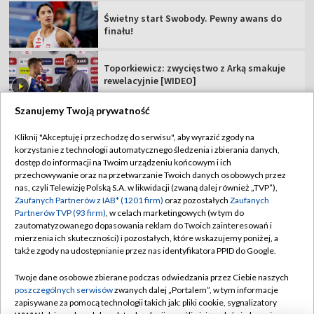
Świetny start Swobody. Pewny awans do
finału!
Toporkiewicz: zwycięstwo z Arką smakuje
rewelacyjnie [WIDEO]
Szanujemy Twoją prywatność
Kliknij "Akceptuję i przechodzę do serwisu", aby wyrazić zgody na
korzystanie z technologii automatycznego śledzenia i zbierania danych,
TVP
dostęp do informacji na Twoim urządzeniu końcowym i ich
przechowywanie oraz na przetwarzanie Twoich danych osobowych przez
Abonament TVP
Regulamin TVP
nas, czyli Telewizję Polską S.A. w likwidacji (zwaną dalej również „TVP”),
Polityka prywatności
Sklep TVP
Zaufanych Partnerów z IAB* (1201 firm)
oraz pozostałych
Zaufanych
Partnerów TVP (93 firm)
, w celach marketingowych (w tym do
Biuro Reklamy
Moje zgody
zautomatyzowanego dopasowania reklam do Twoich zainteresowań i
mierzenia ich skuteczności) i pozostałych, które wskazujemy poniżej, a
Oferta Handlowa
Biuro reklamy
także zgody na udostępnianie przez nas identyfikatora PPID do Google.
Telegazeta ogłoszenia
Kontakt
Twoje dane osobowe zbierane podczas odwiedzania przez Ciebie naszych
Emisja w TVP
poszczególnych serwisów
zwanych dalej „Portalem”, w tym informacje
zapisywane za pomocą technologii takich jak: pliki cookie, sygnalizatory
Kanały
Rada Programowa