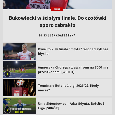
PILNE
Bukowiecki w ścisłym finale. Do czołówki
sporo zabrakło
20:33
|
LEKKOATLETYKA
Dwie Polki w finale "młota". Włodarczyk bez
błysku
Agnieszka Chorzępa z awansem na 3000 m z
przeszkodami [WIDEO]
Terminarz Betclic 1 Ligi 2026/27. Kiedy
mecze?
Unia Skierniewice – Arka Gdynia. Betclic 1
Liga [SKRÓT]