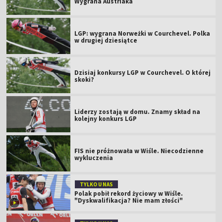
Wygrana Austriaka
LGP: wygrana Norweżki w Courchevel. Polka
w drugiej dziesiątce
Dzisiaj konkursy LGP w Courchevel. O której
skoki?
Liderzy zostają w domu. Znamy skład na
kolejny konkurs LGP
FIS nie próżnowała w Wiśle. Niecodzienne
wykluczenia
TYLKO U NAS
Polak pobił rekord życiowy w Wiśle.
"Dyskwalifikacja? Nie mam złości"