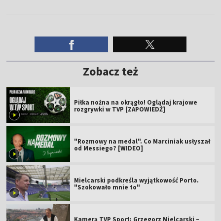
Zobacz też
Piłka nożna na okrągło! Oglądaj krajowe
rozgrywki w TVP [ZAPOWIEDŹ]
"Rozmowy na medal". Co Marciniak usłyszał
od Messiego? [WIDEO]
Mielcarski podkreśla wyjątkowość Porto.
"Szokowało mnie to"
Kamerą TVP Sport: Grzegorz Mielcarski –