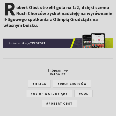
R
obert Obst strzelił gola na 1:2, dzięki czemu
Ruch Chorzów zyskał nadzieję na wyrównanie
II-ligowego spotkania z Olimpią Grudziądz na
własnym boisku.
Pobierz aplikację
TVP SPORT
ŹRÓDŁO: TVP
KATOWICE
#II LIGA
#RUCH CHORZÓW
#OLIMPIA GRUDZIĄDZ
#GOL
#ROBERT OBST