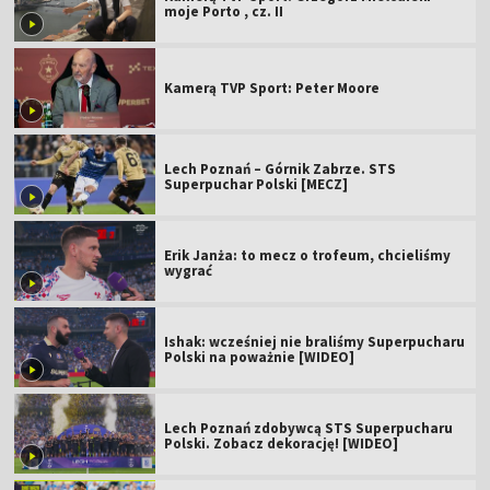
moje Porto , cz. II
Kamerą TVP Sport: Peter Moore
Lech Poznań – Górnik Zabrze. STS
Superpuchar Polski [MECZ]
Erik Janża: to mecz o trofeum, chcieliśmy
wygrać
Ishak: wcześniej nie braliśmy Superpucharu
Polski na poważnie [WIDEO]
Lech Poznań zdobywcą STS Superpucharu
Polski. Zobacz dekorację! [WIDEO]