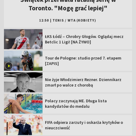
Toronto. "Mogę grać lepiej"
12:50
|
TENIS
/
WTA (KOBIETY)
ŁKS Łódź – Chrobry Głogów. Oglądaj mecz
Betclic 1 Ligi! [NA ŻYWO]
Tour de Pologne: studio przed 7. etapem
[ZAPIS]
Nie żyje Włodzimierz Rezner. Dziennikarz
zmarł po walce z chorobą
Polacy zaczynają ME. Długa lista
kandydatów do medalu
FIFA odpiera zarzuty i oskarża krytyków o
nieuczciwość