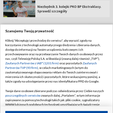
Niezbędnik 3. kolejki PKO BP Ekstraklasy.
Sprawdź szczegóły
Szanujemy Twoją prywatność
TVP
Kliknij "Akceptuję i przechodzę do serwisu", aby wyrazić zgody na
korzystanie z technologii automatycznego śledzenia i zbierania danych,
Abonament TVP
Regulamin TVP
dostęp do informacji na Twoim urządzeniu końcowym i ich
Polityka prywatności
Sklep TVP
przechowywanie oraz na przetwarzanie Twoich danych osobowych przez
nas, czyli Telewizję Polską S.A. w likwidacji (zwaną dalej również „TVP”),
Biuro Reklamy
Moje zgody
Zaufanych Partnerów z IAB* (1201 firm)
oraz pozostałych
Zaufanych
Partnerów TVP (93 firm)
, w celach marketingowych (w tym do
Oferta Handlowa
Biuro reklamy
zautomatyzowanego dopasowania reklam do Twoich zainteresowań i
mierzenia ich skuteczności) i pozostałych, które wskazujemy poniżej, a
Telegazeta ogłoszenia
Kontakt
także zgody na udostępnianie przez nas identyfikatora PPID do Google.
Emisja w TVP
Twoje dane osobowe zbierane podczas odwiedzania przez Ciebie naszych
Kanały
Rada Programowa
poszczególnych serwisów
zwanych dalej „Portalem”, w tym informacje
zapisywane za pomocą technologii takich jak: pliki cookie, sygnalizatory
Ogłoszenia przetargowe
WWW lub innych podobnych technologii umożliwiających świadczenie
©2026 Telewizja Polska Spółka Akcyjna w likwidacji
dopasowanych i bezpiecznych usług, personalizację treści oraz reklam,
Akademia Telewizyjna