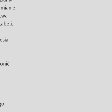
zmianie
stwa
abeli.
esia" –
onić
go