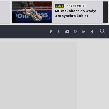
15:30
INNE SPORTY
ME w skokach do wody:
▶
3 m synchro kobiet