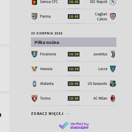
Genoa CFC
SSC Napoli
18:45
Cagliari
Parma
18:45
Calcio
23 SIERPNIA 2026
Piłka nożna
Frosinone
Juventus
16:30
Venezia
Lecce
16:30
Atalanta
US Sassuolo
18:45
Torino
AC Milan
18:45
a
ZOBACZ WIĘCEJ