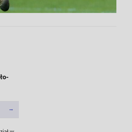
ło-
ział w