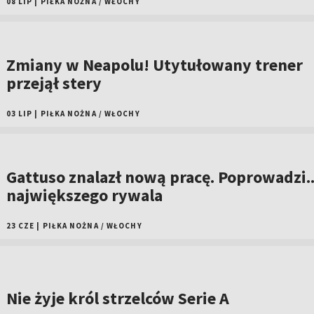
08 LIP
|
PIŁKA NOŻNA
/
WŁOCHY
Zmiany w Neapolu! Utytułowany trener
przejął stery
03 LIP
|
PIŁKA NOŻNA
/
WŁOCHY
Gattuso znalazł nową pracę. Poprowadzi..
największego rywala
23 CZE
|
PIŁKA NOŻNA
/
WŁOCHY
Nie żyje król strzelców Serie A