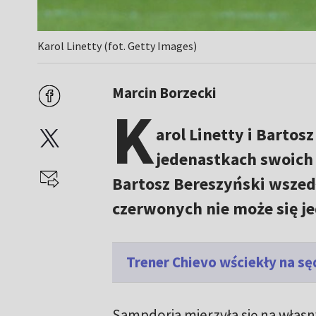
Karol Linetty (fot. Getty Images)
Marcin Borzecki
K
arol Linetty i Bartos
jedenastkach swoich 
Bartosz Bereszyński wszedł
czerwonych nie może się j
Trener Chievo wściekły na sę
Sampdoria mierzyła się na własn