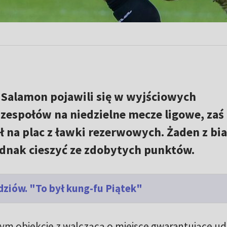
z Salamon pojawili się w wyjściowych
zespołów na niedzielne mecze ligowe, zaś
 na plac z ławki rezerwowych. Żaden z bia
ednak cieszyć ze zdobytych punktów.
dziów. "To był kung-fu Piątek"
ym obiekcie z walczącą o miejsce gwarantujące ud