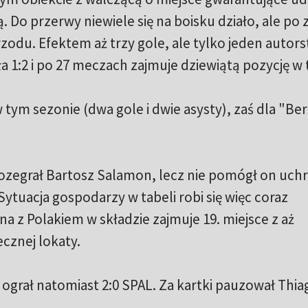
 Do przerwy niewiele się na boisku działo, ale po 
zodu. Efektem aż trzy gole, ale tylko jeden autor
 1:2 i po 27 meczach zajmuje dziewiątą pozycję w t
 tym sezonie (dwa gole i dwie asysty), zaś dla "Ber
ozegrał Bartosz Salamon, lecz nie pomógł on uchr
Sytuacja gospodarzy w tabeli robi się więc coraz
na z Polakiem w składzie zajmuje 19. miejsce z aż
cznej lokaty.
grał natomiast 2:0 SPAL. Za kartki pauzował Thia