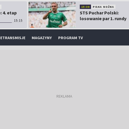
O
15:30
PIŁKA NOŻNA
 4. etap
STS Puchar Polski:
losowanie par 1. rundy
15:15
ETRANSMISJE
MAGAZYNY
PROGRAM TV