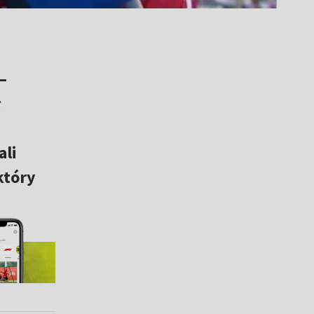
–
ł
ali
który