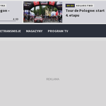
TYKA
09:50
KOLARSTWO
egon –
Tour de Pologne: start
4. etapu
4:00
ETRANSMISJE
MAGAZYNY
PROGRAM TV