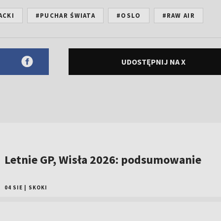
ACKI
#PUCHAR ŚWIATA
#OSLO
#RAW AIR
UDOSTĘPNIJ NA X
Letnie GP, Wisła 2026: podsumowanie
04 SIE
|
SKOKI