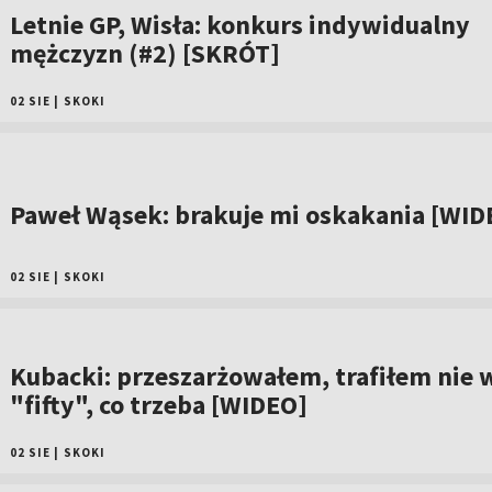
Letnie GP, Wisła: konkurs indywidualny
mężczyzn (#2) [SKRÓT]
02 SIE
|
SKOKI
Paweł Wąsek: brakuje mi oskakania [WID
02 SIE
|
SKOKI
Kubacki: przeszarżowałem, trafiłem nie 
"fifty", co trzeba [WIDEO]
02 SIE
|
SKOKI