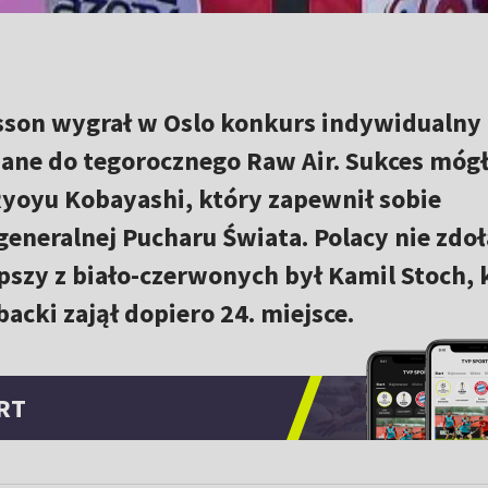
son wygrał w Oslo konkurs indywidualny 
zane do tegorocznego Raw Air. Sukces móg
yoyu Kobayashi, który zapewnił sobie
generalnej Pucharu Świata. Polacy nie zdoł
szy z biało-czerwonych był Kamil Stoch, 
backi zajął dopiero 24. miejsce.
RT