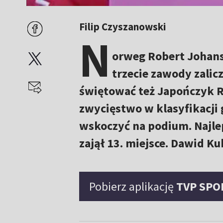
Filip Czyszanowski
N
orweg Robert Johans
trzecie zawody zalic
świętować też Japończyk R
zwycięstwo w klasyfikacji 
wskoczyć na podium. Najlep
zajął 13. miejsce. Dawid Ku
Pobierz aplikację
TVP SPO