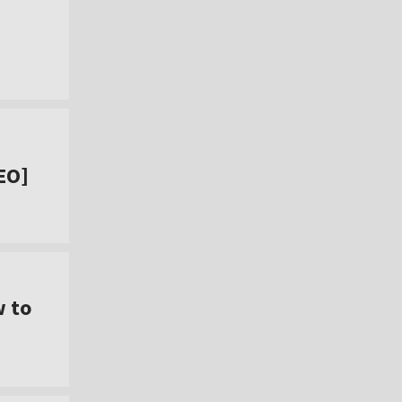
EO]
w to