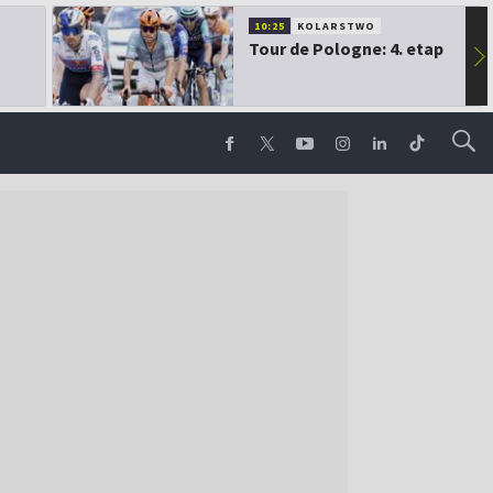
10:25
KOLARSTWO
Tour de Pologne: 4. etap
▶