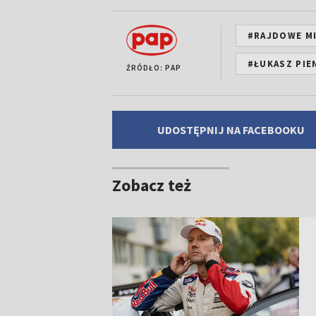
#RAJDOWE M
#ŁUKASZ PIE
ŹRÓDŁO: PAP
UDOSTĘPNIJ NA FACEBOOKU
Zobacz też