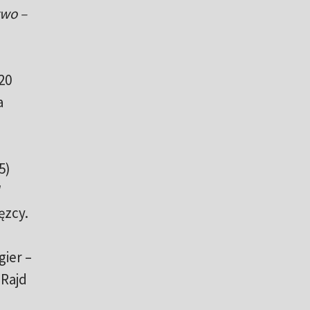
two –
20
a
5)
W
ęzcy.
gier –
 Rajd