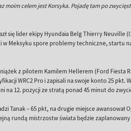
z moim celem jest Korsyka. Pojadę tam po zwycięs
zł się lider ekipy Hyundaia Belg Thierry Neuville (I
i w Meksyku spore problemy techniczne, startu n
niążek z pilotem Kamilem Hellerem (Ford Fiesta R
fikacji WRC2 Pro i zapisali na swoje konto 25 pkt. 
ni na 12. pozycji ze stratą ponad 45 minut do zwyci
dzi Tanak – 65 pkt, na drugie miejsce awansował O
 Kolejną rundą mistrzostw świata będzie zaplanowany