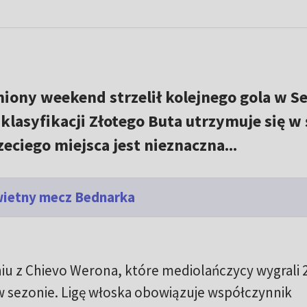
iony weekend strzelił kolejnego gola w Se
lasyfikacji Złotego Buta utrzymuje się w ś
zeciego miejsca jest nieznaczna...
wietny mecz Bednarka
u z Chievo Werona, które mediolańczycy wygrali 2
e w sezonie. Ligę włoska obowiązuje współczynnik