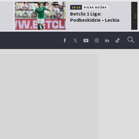
18:10
PIŁKA NOŻNA
Betclic 1 Liga:
▶
Podbeskidzie – Lechia
Gdańsk