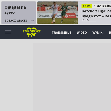
Oglądaj na
TRWA
PIŁKA NOŻN
Betclic 2 Liga: 
żywo
Bydgoszcz – Re
15:55
ZOBACZ WIĘCEJ
TRANSMISJE
WIDEO
WYNIKI
R