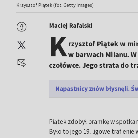
Krzysztof Piątek (fot. Getty Images)
Maciej Rafalski
K
rzysztof Piątek w min
w barwach Milanu. W k
czołówce. Jego strata do tr
Napastnicy znów błysnęli. Ś
Piątek zdobył bramkę w spotkani
Było to jego 19. ligowe trafieni