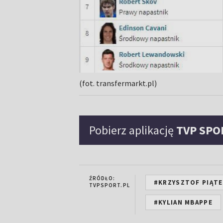
(fot. transfermarkt.pl)
Pobierz aplikację
TVP SPO
ŹRÓDŁO:
#KRZYSZTOF PIĄT
TVPSPORT.PL
#KYLIAN MBAPPE