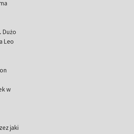
 ma
). Dużo
ra Leo
son
ek w
ez jaki