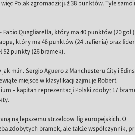
 więc Polak zgromadził już 38 punktów. Tyle samo
A – Fabio Quagliarella, który ma 40 punktów (20 goli
bappe, który ma 48 punktów (24 trafienia) oraz lide
ł 52 punkty (26 bramek).
 jak m.in. Sergio Aguero z Manchesteru City i Edin
iewiąte miejsce w klasyfikacji zajmuje Robert
m – kapitan reprezentacji Polski zdobył 17 bram
kty.
aną najlepszemu strzelcowi lig europejskich. O
czba zdobytych bramek, ale także współczynnik, prz