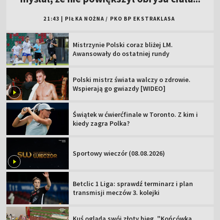
21:43
|
PIŁKA NOŻNA
/
PKO BP EKSTRAKLASA
Mistrzynie Polski coraz bliżej LM.
Awansowały do ostatniej rundy
Polski mistrz świata walczy o zdrowie.
Wspierają go gwiazdy [WIDEO]
Świątek w ćwierćfinale w Toronto. Z kim i
kiedy zagra Polka?
Sportowy wieczór (08.08.2026)
Betclic 1 Liga: sprawdź terminarz i plan
transmisji meczów 3. kolejki
Kuś ogląda swój złoty bieg. "Końcówka