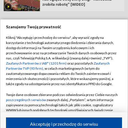
zrobiła robotę" [WIDEO]
Szanujemy Twoją prywatność
TVP
Kliknij "Akceptuję i przechodzę do serwisu", aby wyrazić zgody na
korzystanie z technologii automatycznego śledzenia i zbierania danych,
Abonament TVP
Regulamin TVP
dostęp do informacji na Twoim urządzeniu końcowym i ich
Polityka prywatności
Sklep TVP
przechowywanie oraz na przetwarzanie Twoich danych osobowych przez
nas, czyli Telewizję Polską S.A. w likwidacji (zwaną dalej również „TVP”),
Biuro Reklamy
Moje zgody
Zaufanych Partnerów z IAB* (1201 firm)
oraz pozostałych
Zaufanych
Partnerów TVP (93 firm)
, w celach marketingowych (w tym do
Oferta Handlowa
Biuro reklamy
zautomatyzowanego dopasowania reklam do Twoich zainteresowań i
mierzenia ich skuteczności) i pozostałych, które wskazujemy poniżej, a
Telegazeta ogłoszenia
Kontakt
także zgody na udostępnianie przez nas identyfikatora PPID do Google.
Emisja w TVP
Twoje dane osobowe zbierane podczas odwiedzania przez Ciebie naszych
Kanały
Rada Programowa
poszczególnych serwisów
zwanych dalej „Portalem”, w tym informacje
zapisywane za pomocą technologii takich jak: pliki cookie, sygnalizatory
Ogłoszenia przetargowe
WWW lub innych podobnych technologii umożliwiających świadczenie
©2026 Telewizja Polska Spółka Akcyjna w likwidacji
dopasowanych i bezpiecznych usług, personalizację treści oraz reklam,
Akademia Telewizyjna
udostępnianie funkcji mediów społecznościowych oraz analizowanie
Akceptuję i przechodzę do serwisu
Informacje o nadawcy
ruchu w Internecie.