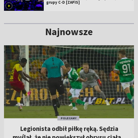
grupy C-D [ZAPIS]
Najnowsze
POLECAMY
Legionista odbił piłkę ręką. Sędzia
myślał, że nie powiększył obrysu ciała...