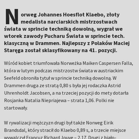
N
orweg Johannes Hoesflot Klaebo, złoty
medalista narciarskich mistrzostwach
świata w sprincie techniką dowolną, wygrał we
wtorek zawody Pucharu Świata w sprincie tech.
klasyczną w Drammen. Najlepszy z Polaków Maciej
Staręga został sklasyfikowany na 41. pozycji.
Wśród kobiet triumfowała Norweżka Maiken Caspersen Falla,
która w lutym podczas mistrzostw świata w austriackim
Seefeld obroniła tytuł w sprincie techniką dowolną. W
Drammen druga ze stratą 0,80 s była jej rodaczka Astrid
Uhrenholdt Jacobsen, a na trzeciej pozycji do mety dotarła
Rosjanka Natalia Niepriajewa – strata 1,06. Polki nie
startowały.
W rywalizacji mężczyzn drugi był także Norweg Eirik
Brandsdal, który stracił do Klaebo 0,89 s, a trzecie miejsce
wywalczył Francuz Richard Jouve – 2,17. Drugi z biało-