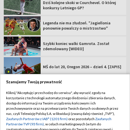
Dziś kolejne skoki w Courchevel. O której
konkursy Letniego GP?
Legenda nie ma złudzeń. "Jagiellonia
ponownie powalczy o mistrzostwo"
Szybki koniec walki Gamrota. Został
zdemolowany [WIDEO]
MŚ do lat 20, Oregon 2026 – dzień 4. [ZAPIS]
Szanujemy Twoją prywatność
Kliknij "Akceptuję i przechodzę do serwisu", aby wyrazić zgody na
korzystanie z technologii automatycznego śledzenia i zbierania danych,
TVP
dostęp do informacji na Twoim urządzeniu końcowym i ich
przechowywanie oraz na przetwarzanie Twoich danych osobowych przez
Abonament TVP
Regulamin TVP
nas, czyli Telewizję Polską S.A. w likwidacji (zwaną dalej również „TVP”),
Polityka prywatności
Sklep TVP
Zaufanych Partnerów z IAB* (1201 firm)
oraz pozostałych
Zaufanych
Partnerów TVP (93 firm)
, w celach marketingowych (w tym do
Biuro Reklamy
Moje zgody
zautomatyzowanego dopasowania reklam do Twoich zainteresowań i