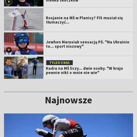
mekka skoczków
Rosjanie na MŚ w Planicy? FIS musiał się
tłumaczyć...
Jewhen Marusiak sensacją PŚ. "Na Ukrainie
to... sport niszowy"
TYLKO U NAS
Kadra na MŚ liczy... dwie osoby. "W kraju
pewnie nikt o mnie nie wie"
Najnowsze