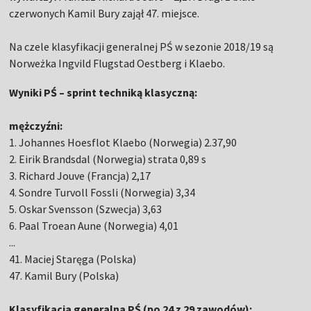
czerwonych Kamil Bury zajął 47. miejsce.
Na czele klasyfikacji generalnej PŚ w sezonie 2018/19 są
Norweżka Ingvild Flugstad Oestberg i Klaebo.
Wyniki PŚ – sprint techniką klasyczną:
mężczyźni:
1. Johannes Hoesflot Klaebo (Norwegia) 2.37,90
2. Eirik Brandsdal (Norwegia) strata 0,89 s
3. Richard Jouve (Francja) 2,17
4. Sondre Turvoll Fossli (Norwegia) 3,34
5. Oskar Svensson (Szwecja) 3,63
6. Paal Troean Aune (Norwegia) 4,01
...
41. Maciej Staręga (Polska)
47. Kamil Bury (Polska)
Klasyfikacja generalna PŚ (po 24 z 29 zawodów):