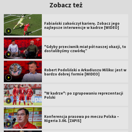
Zobacz też
Fabiański zakończył karierę. Zobacz jego
najlepsze interwencje w kadrze [WIDEO]
"Gdyby przeciwnik miał pół naszej okazji, to
dostalibyśmy czwórkę”
Robert Podoliński o Arkadiuszu Miliku: jest w
bardzo dobrej formie [WIDEO]
"W kadrze": po zgrupowaniu reprezentacji
Polski
Konferencja prasowa po meczu Polska –
Nigeria 3.06. [ZAPIS]