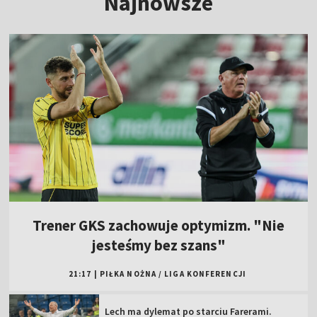
Najnowsze
Trener GKS zachowuje optymizm. "Nie
jesteśmy bez szans"
21:17
|
PIŁKA NOŻNA
/
LIGA KONFERENCJI
Lech ma dylemat po starciu Farerami.