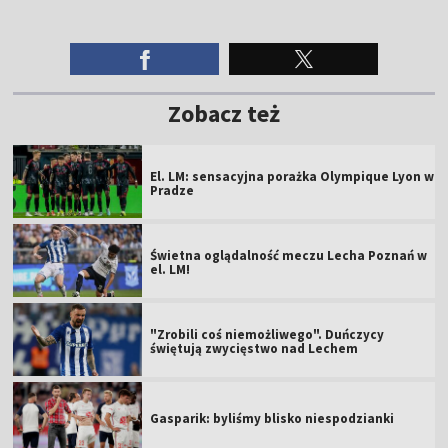
Zobacz też
El. LM: sensacyjna porażka Olympique Lyon w
Pradze
Świetna oglądalność meczu Lecha Poznań w
el. LM!
"Zrobili coś niemożliwego". Duńczycy
świętują zwycięstwo nad Lechem
Gasparik: byliśmy blisko niespodzianki