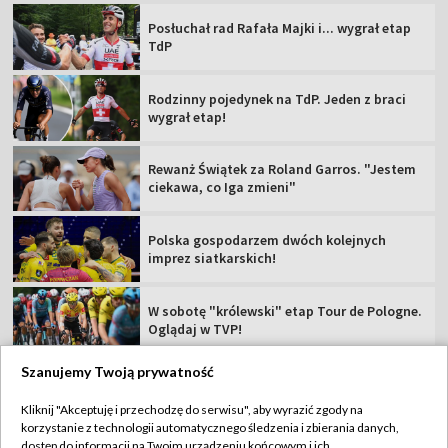
Posłuchał rad Rafała Majki i... wygrał etap
TdP
Rodzinny pojedynek na TdP. Jeden z braci
wygrał etap!
Rewanż Świątek za Roland Garros. "Jestem
ciekawa, co Iga zmieni"
Polska gospodarzem dwóch kolejnych
imprez siatkarskich!
W sobotę "królewski" etap Tour de Pologne.
Oglądaj w TVP!
Szanujemy Twoją prywatność
Kliknij "Akceptuję i przechodzę do serwisu", aby wyrazić zgody na
korzystanie z technologii automatycznego śledzenia i zbierania danych,
TVP
dostęp do informacji na Twoim urządzeniu końcowym i ich