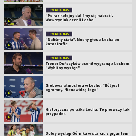
TYLKO U NAS
"Po raz kolejny daliśmy się nabrać".
Wawrzyniak ocenił Lecha
TYLKO U NAS
"Daliśmy ciała". Mocny głos z Lecha po
katastrofie
TYLKO U NAS
Trener Duńczyków ocenił wygraną z Lechem.
"Wybitny występ"
Grobowa atmosfera w Lechu. "Ból jest
ogromny. Nienawidzę tego"
Historyczna porażka Lecha. To pierwszy taki
przypadek
Dobry występ Górnika w starciu z gigantem.