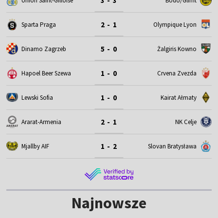
3 - 3
Union Saint-Gilloise
Bodo/Glimt
2 - 1
Sparta Praga
Olympique Lyon
5 - 0
Dinamo Zagrzeb
Żalgiris Kowno
1 - 0
Hapoel Beer Szewa
Crvena Zvezda
1 - 0
Lewski Sofia
Kairat Ałmaty
2 - 1
Ararat-Armenia
NK Celje
1 - 2
Mjallby AIF
Slovan Bratysława
Najnowsze