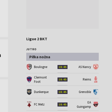
Ligue 2 BKT
JUTRO
a
Piłka nożna
Boulogne
AS Nancy
18:45
Clermont
Reims
18:45
Foot
Dunkerque
Grenoble
18:45
EA
FC Metz
18:45
Guingamp