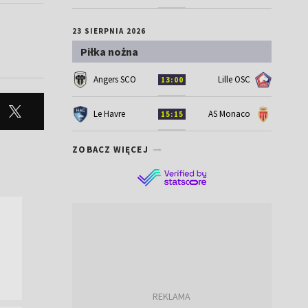
23 SIERPNIA 2026
Piłka nożna
Angers SCO
Lille OSC
13:00
Le Havre
AS Monaco
15:15
ZOBACZ WIĘCEJ