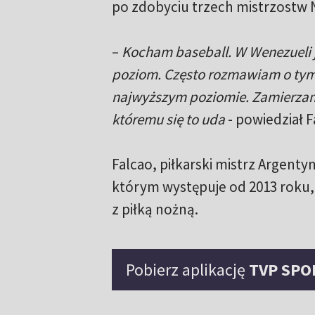
po zdobyciu trzech mistrzostw NB
–
Kocham baseball. W Wenezueli j
poziom. Często rozmawiam o tym 
najwyższym poziomie. Zamierzam 
któremu się to uda
- powiedział F
Falcao, piłkarski mistrz Argentyn
którym występuje od 2013 roku, 
z piłką nożną.
Pobierz aplikację
TVP SPO