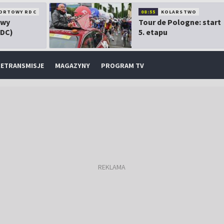
ORTOWY RDC
08:55
KOLARSTWO
owy
Tour de Pologne: start
RDC)
5. etapu
ETRANSMISJE
MAGAZYNY
PROGRAM TV