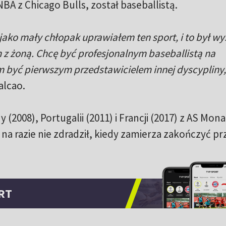
A z Chicago Bulls, został baseballistą.
ako mały chłopak uprawiałem ten sport, i to był wy
z żoną. Chcę być profesjonalnym baseballistą na
być pierwszym przedstawicielem innej dyscypliny,
alcao.
y (2008), Portugalii (2011) i Francji (2017) z AS Mon
na razie nie zdradził, kiedy zamierza zakończyć p
RT