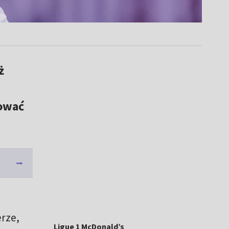
ż
bować
erze,
Ligue 1 McDonald’s