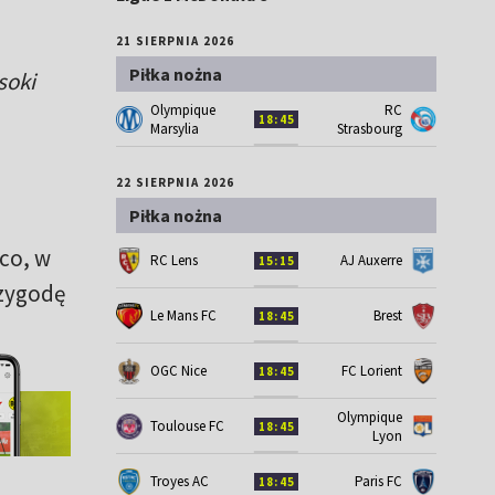
21 SIERPNIA 2026
Piłka nożna
soki
Olympique
RC
18:45
Marsylia
Strasbourg
22 SIERPNIA 2026
Piłka nożna
aco, w
RC Lens
AJ Auxerre
15:15
rzygodę
Le Mans FC
Brest
18:45
OGC Nice
FC Lorient
18:45
Olympique
Toulouse FC
18:45
Lyon
Troyes AC
Paris FC
18:45