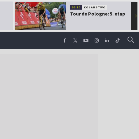
09:30
KOLARSTWO
Tour de Pologne: 5. etap
▶