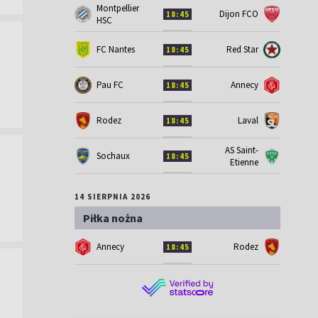
Montpellier
Dijon FCO
18:45
HSC
FC Nantes
Red Star
18:45
Pau FC
Annecy
18:45
Rodez
Laval
18:45
AS Saint-
Sochaux
18:45
Etienne
14 SIERPNIA 2026
Piłka nożna
Annecy
Rodez
18:45