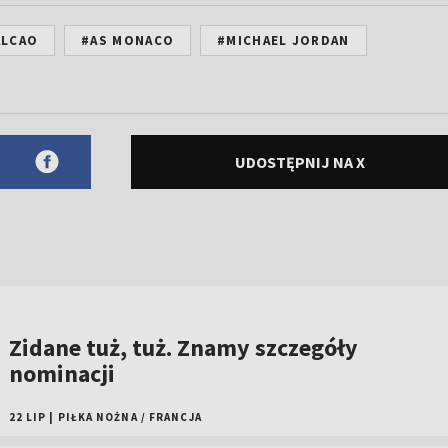
ALCAO
#AS MONACO
#MICHAEL JORDAN
UDOSTĘPNIJ NA X
Zidane tuż, tuż. Znamy szczegóły
nominacji
22 LIP
|
PIŁKA NOŻNA
/
FRANCJA