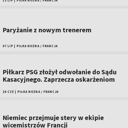
12 LIP
|
PIŁKA NOŻNA
/
FRANCJA
Paryżanie z nowym trenerem
07 LIP
|
PIŁKA NOŻNA
/
FRANCJA
Piłkarz PSG złożył odwołanie do Sądu
Kasacyjnego. Zaprzecza oskarżeniom
26 CZE
|
PIŁKA NOŻNA
/
FRANCJA
Niemiec przejmuje stery w ekipie
wicemistrzów Francji