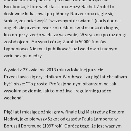
Facebooku, które wiele lat temu złożył Rachel. Zrobił to
dosłownie kilka chwil po północy. Narzeczona ciągle się
śmieje, że chciał wejść "wczesnymi drzwiami" (early doors –
angielskie prześmiewcze określenie w stosunku do kogoś,
kto np. przyszedł o wiele za wcześnie). W styczniu po raz drugi
został ojcem. Ma syna i córkę. Zarabia 50000 funtów
tygodniowo. Nie musi publikować już tweetów o trudnym
życiu bez pieniędzy.
Wywiad z 27 kwietnia 2013 roku w lokalnej gazecie.
Przedstawia się czytelnikom. W rubryce "za pięć lat chciałbym
być" pisze: "To proste. Profesjonalnym piłkarzem na tak
wysokim poziomie, jak to możliwe i regularnie grać co
weekend".
Pięć lat i miesiąc później gra w finale Ligi Mistrzów z Realem
Madryt, jako pierwszy Szkot od czasów Paula Lamberta w
Borussii Dortmund (1997 rok). Oprócz tego, że jest ważnym