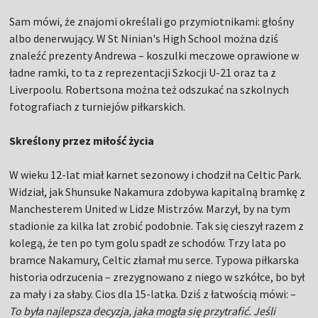
Sam mówi, że znajomi określali go przymiotnikami: głośny
albo denerwujący. W St Ninian's High School można dziś
znaleźć prezenty Andrewa – koszulki meczowe oprawione w
ładne ramki, to ta z reprezentacji Szkocji U-21 oraz ta z
Liverpoolu. Robertsona można też odszukać na szkolnych
fotografiach z turniejów piłkarskich.
Skreślony przez miłość życia
W wieku 12-lat miał karnet sezonowy i chodził na Celtic Park.
Widział, jak Shunsuke Nakamura zdobywa kapitalną bramkę z
Manchesterem United w Lidze Mistrzów. Marzył, by na tym
stadionie za kilka lat zrobić podobnie. Tak się cieszył razem z
kolegą, że ten po tym golu spadł ze schodów. Trzy lata po
bramce Nakamury, Celtic złamał mu serce. Typowa piłkarska
historia odrzucenia – zrezygnowano z niego w szkółce, bo był
za mały i za słaby. Cios dla 15-latka. Dziś z łatwością mówi: –
To była najlepsza decyzja, jaka mogła się przytrafić. Jeśli