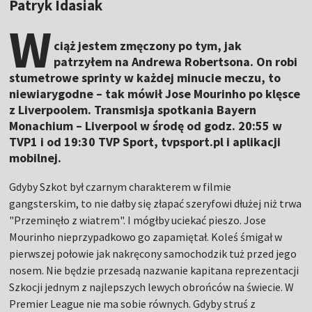
Patryk Idasiak
W
ciąż jestem zmęczony po tym, jak
patrzyłem na Andrewa Robertsona. On robi
stumetrowe sprinty w każdej minucie meczu, to
niewiarygodne – tak mówił Jose Mourinho po klęsce
z Liverpoolem. Transmisja spotkania Bayern
Monachium – Liverpool w środę od godz. 20:55 w
TVP1 i od 19:30 TVP Sport, tvpsport.pl i aplikacji
mobilnej.
Gdyby Szkot był czarnym charakterem w filmie
gangsterskim, to nie dałby się złapać szeryfowi dłużej niż trwa
"Przeminęło z wiatrem". I mógłby uciekać pieszo. Jose
Mourinho nieprzypadkowo go zapamiętał. Koleś śmigał w
pierwszej połowie jak nakręcony samochodzik tuż przed jego
nosem. Nie będzie przesadą nazwanie kapitana reprezentacji
Szkocji jednym z najlepszych lewych obrońców na świecie. W
Premier League nie ma sobie równych. Gdyby struś z