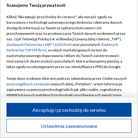
TYLKO U NAS
Szanujemy Twoją prywatność
"Po raz kolejny daliśmy się nabrać".
Wawrzyniak ocenił Lecha
Kliknij "Akceptuję i przechodzę do serwisu", aby wyrazić zgody na
korzystanie z technologii automatycznego śledzenia i zbierania danych,
TYLKO U NAS
dostęp do informacji na Twoim urządzeniu końcowym i ich
"Daliśmy ciała". Mocny głos z Lecha po
przechowywanie oraz na przetwarzanie Twoich danych osobowych przez
katastrofie
nas, czyli Telewizję Polską S.A. w likwidacji (zwaną dalej również „TVP”),
Zaufanych Partnerów z IAB* (1201 firm)
oraz pozostałych
Zaufanych
TYLKO U NAS
Partnerów TVP (93 firm)
, w celach marketingowych (w tym do
Trener Duńczyków ocenił wygraną z Lechem.
zautomatyzowanego dopasowania reklam do Twoich zainteresowań i
"Wybitny występ"
mierzenia ich skuteczności) i pozostałych, które wskazujemy poniżej, a
także zgody na udostępnianie przez nas identyfikatora PPID do Google.
Grobowa atmosfera w Lechu. "Ból jest
Twoje dane osobowe zbierane podczas odwiedzania przez Ciebie naszych
ogromny. Nienawidzę tego"
poszczególnych serwisów
zwanych dalej „Portalem”, w tym informacje
zapisywane za pomocą technologii takich jak: pliki cookie, sygnalizatory
WWW lub innych podobnych technologii umożliwiających świadczenie
dopasowanych i bezpiecznych usług, personalizację treści oraz reklam,
Historyczna porażka Lecha. To pierwszy taki
przypadek
udostępnianie funkcji mediów społecznościowych oraz analizowanie
Akceptuję i przechodzę do serwisu
ruchu w Internecie.
Twoje dane osobowe zbierane podczas odwiedzania przez Ciebie
Dobry występ Górnika w starciu z gigantem.
Ustawienia zaawansowane
News
Transmisje
Wideo
Więcej
poszczególnych serwisów
na Portalu, takie jak adresy IP, identyfikatory
Zabrakło niewiele...
Twoich urządzeń końcowych i identyfikatory plików cookie, informacje o