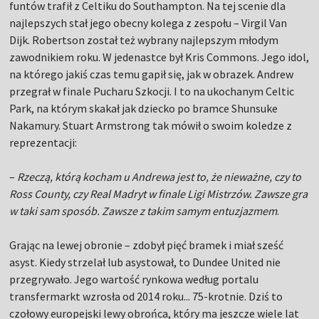
funtów trafił z Celtiku do Southampton. Na tej scenie dla
najlepszych stał jego obecny kolega z zespołu – Virgil Van
Dijk. Robertson został też wybrany najlepszym młodym
zawodnikiem roku. W jedenastce był Kris Commons. Jego idol,
na którego jakiś czas temu gapił się, jak w obrazek. Andrew
przegrał w finale Pucharu Szkocji. I to na ukochanym Celtic
Park, na którym skakał jak dziecko po bramce Shunsuke
Nakamury. Stuart Armstrong tak mówił o swoim koledze z
reprezentacji:
–
Rzeczą, którą kocham u Andrewa jest to, że nieważne, czy to
Ross County, czy Real Madryt w finale Ligi Mistrzów. Zawsze gra
w taki sam sposób. Zawsze z takim samym entuzjazmem
.
Grając na lewej obronie – zdobył pięć bramek i miał sześć
asyst. Kiedy strzelał lub asystował, to Dundee United nie
przegrywało. Jego wartość rynkowa według portalu
transfermarkt wzrosła od 2014 roku... 75-krotnie. Dziś to
czołowy europejski lewy obrońca, który ma jeszcze wiele lat