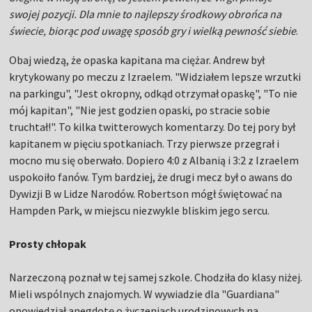
swojej pozycji. Dla mnie to najlepszy środkowy obrońca na
świecie, biorąc pod uwagę sposób gry i wielką pewność siebie
.
Obaj wiedzą, że opaska kapitana ma ciężar. Andrew był
krytykowany po meczu z Izraelem. "Widziałem lepsze wrzutki
na parkingu", "Jest okropny, odkąd otrzymał opaskę", "To nie
mój kapitan", "Nie jest godzien opaski, po stracie sobie
truchtał!". To kilka twitterowych komentarzy. Do tej pory był
kapitanem w pięciu spotkaniach. Trzy pierwsze przegrał i
mocno mu się oberwało. Dopiero 4:0 z Albanią i 3:2 z Izraelem
uspokoiło fanów. Tym bardziej, że drugi mecz był o awans do
Dywizji B w Lidze Narodów. Robertson mógł świętować na
Hampden Park, w miejscu niezwykle bliskim jego sercu.
Prosty chłopak
Narzeczoną poznał w tej samej szkole. Chodziła do klasy niżej.
Mieli wspólnych znajomych. W wywiadzie dla "Guardiana"
opowiedział anegdotę o życzeniach urodzinowych na