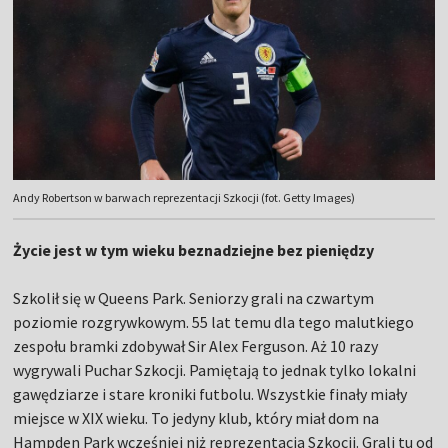
Andy Robertson w barwach reprezentacji Szkocji (fot. Getty Images)
Życie jest w tym wieku beznadziejne bez pieniędzy
Szkolił się w Queens Park. Seniorzy grali na czwartym
poziomie rozgrywkowym. 55 lat temu dla tego malutkiego
zespołu bramki zdobywał Sir Alex Ferguson. Aż 10 razy
wygrywali Puchar Szkocji. Pamiętają to jednak tylko lokalni
gawędziarze i stare kroniki futbolu. Wszystkie finały miały
miejsce w XIX wieku. To jedyny klub, który miał dom na
Hampden Park wcześniej niż reprezentacja Szkocji. Grali tu od