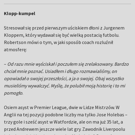
Klopp-kumpel
Stresował się przed pierwszym uściskiem dłoni z Jurgenem
Kloppem, który wydawał się być wielką postacią futbolu.
Robertson mówi o tym, w jaki sposób coach rozluźnił
atmosferę:
–
Od razu mnie wyściskał i poczułem się zrelaksowany. Bardzo
chciał mnie poznać. Usiadłem i długo rozmawialiśmy, on
opowiadał o swojej przeszłości, a ja o swojej. Obaj wszystko
musieliśmy wywalczyć. Myślę, że polubił moją historię i to mi
pomogło
.
Osiem asyst w Premier League, dwie w Lidze Mistrzów. W
Anglii na tej pozycji podobne liczby ma tylko Jose Holebas –
trzy gole i sześć asyst w Watfordzie, ale on ma już 35 lat, a
przed Andrewem jeszcze wiele lat gry. Zawodnik Liverpoolu