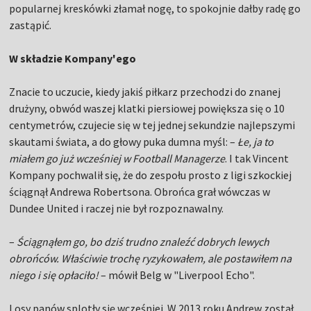
popularnej kreskówki złamał nogę, to spokojnie dałby radę go
zastąpić.
W składzie Kompany'ego
Znacie to uczucie, kiedy jakiś piłkarz przechodzi do znanej
drużyny, obwód waszej klatki piersiowej powiększa się o 10
centymetrów, czujecie się w tej jednej sekundzie najlepszymi
skautami świata, a do głowy puka dumna myśl: –
Łe, ja to
miałem go już wcześniej w Football Managerze
. I tak Vincent
Kompany pochwalił się, że do zespołu prosto z ligi szkockiej
ściągnął Andrewa Robertsona. Obrońca grał wówczas w
Dundee United i raczej nie był rozpoznawalny.
–
Ściągnąłem go, bo dziś trudno znaleźć dobrych lewych
obrońców. Właściwie trochę ryzykowałem, ale postawiłem na
niego i się opłaciło!
– mówił Belg w "Liverpool Echo".
Losy panów splotły się wcześniej. W 2013 roku Andrew został