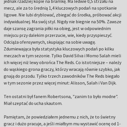
jednak rzadziej kopie na bramkę. Ma ledwie 0,5 strzału na
mecz, ale za to średnią 1,4 kluczowych podań na spotkanie
ligowe. Nie lubi dryblować, zbiegać do środka, próbować akcji
indywidualnej. Ma swój styl. Nigdy nie biegnie na 50%. Zawsze
daje szansę zagrania piłki na obieg, jest w odpowiednim
miejscu przy dalekim przerzucie, wie, kiedy przyspieszyć.
Odciąża ofensywnych, skupiając na sobie uwagę.
Zdumiewająca była statystyka kluczowych podań po kilku
meczach w tym sezonie. Tylko David Silva i Momo Salah mieli
ich więcej niż lewy obrońca The Reds. Co istotniejsze – należy
do wąskiego grona graczy, którzy wracają równie szybko, jak
gnają do przodu. Tylko trzech zawodników The Reds biegało
w tym sezonie przez więcej minut: Alisson, Salah i Van Dijk.
Ten ostatni był fanem Robertsona, "zanim to było modne".
Miał szeptać do ucha skautom.
Pamiętam, że powiedziałem jednemu z nich, że to świetny
gracz i dużo pracuje, a jeśli miałbym mu wystawić ocenę od 1-