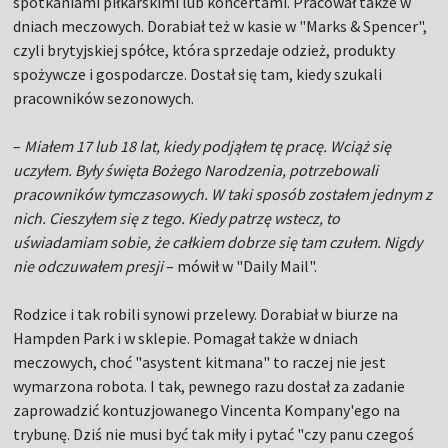
spotkaniami piłkarskimi lub koncertami. Pracował także w
dniach meczowych. Dorabiał też w kasie w "Marks & Spencer",
czyli brytyjskiej spółce, która sprzedaje odzież, produkty
spożywcze i gospodarcze. Dostał się tam, kiedy szukali
pracowników sezonowych.
–
Miałem 17 lub 18 lat, kiedy podjąłem tę pracę. Wciąż się
uczyłem. Były święta Bożego Narodzenia, potrzebowali
pracowników tymczasowych. W taki sposób zostałem jednym z
nich. Cieszyłem się z tego. Kiedy patrzę wstecz, to
uświadamiam sobie, że całkiem dobrze się tam czułem. Nigdy
nie odczuwałem presji
– mówił w "Daily Mail".
Rodzice i tak robili synowi przelewy. Dorabiał w biurze na
Hampden Park i w sklepie. Pomagał także w dniach
meczowych, choć "asystent kitmana" to raczej nie jest
wymarzona robota. I tak, pewnego razu dostał za zadanie
zaprowadzić kontuzjowanego Vincenta Kompany'ego na
trybunę. Dziś nie musi być tak miły i pytać "czy panu czegoś