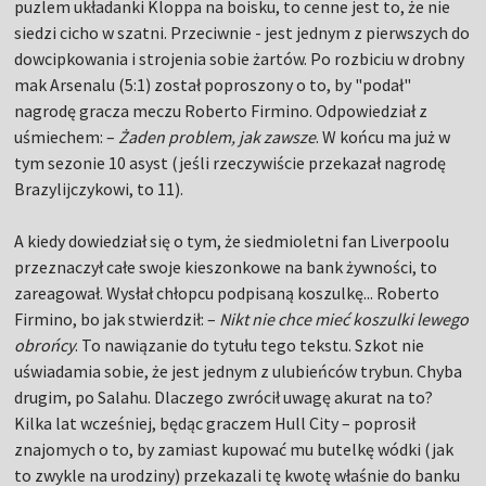
puzlem układanki Kloppa na boisku, to cenne jest to, że nie
siedzi cicho w szatni. Przeciwnie - jest jednym z pierwszych do
dowcipkowania i strojenia sobie żartów. Po rozbiciu w drobny
mak Arsenalu (5:1) został poproszony o to, by "podał"
nagrodę gracza meczu Roberto Firmino. Odpowiedział z
uśmiechem: –
Żaden problem, jak zawsze
. W końcu ma już w
tym sezonie 10 asyst (jeśli rzeczywiście przekazał nagrodę
Brazylijczykowi, to 11).
A kiedy dowiedział się o tym, że siedmioletni fan Liverpoolu
przeznaczył całe swoje kieszonkowe na bank żywności, to
zareagował. Wysłał chłopcu podpisaną koszulkę... Roberto
Firmino, bo jak stwierdził: –
Nikt nie chce mieć koszulki lewego
obrońcy
. To nawiązanie do tytułu tego tekstu. Szkot nie
uświadamia sobie, że jest jednym z ulubieńców trybun. Chyba
drugim, po Salahu. Dlaczego zwrócił uwagę akurat na to?
Kilka lat wcześniej, będąc graczem Hull City – poprosił
znajomych o to, by zamiast kupować mu butelkę wódki (jak
to zwykle na urodziny) przekazali tę kwotę właśnie do banku