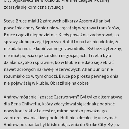
City błyskawicznie wróciło do Premier League. Później
zdarzyła się komiczna sytuacja.
Steve Bruce miał 12 zdrowych piłkarzy. Assem Allan był
poważnie chory. Senior nie wtrącał się w sprawy transferów,
Bruce rządził niepodzielnie. Kiedy poważnie zachorował, to
sprawy klubu przejął jego syn. Robił to na tak nieudolnie, że
nie udało mu się kupić żadnego zawodnika. Był bezużyteczny,
nie miał pojęcia o piłkarskich negocjacjach. Trzeba było
działać szybko i sprawnie, bo w klubie nie dało się zebrać
nawet zdrowych na ławkę rezerwowych. Allan Junior nie
rozumiał o co w tym chodzi. Bruce po prostu pewnego dnia
nie pojawił się w klubie. Obraził się na dobre.
Andrew mógł nie "zostać Czerwonym". Był tylko alternatywą
dla Bena Chilwella, który zdecydował się jednak podpisać
nowy kontrakt z Leicester, mimo bardzo poważnego
zainteresowania Liverpoolu. Hull nie zdołało się utrzymać.
Andrew po spadku był bliski dołączenia do Stoke City. Był już