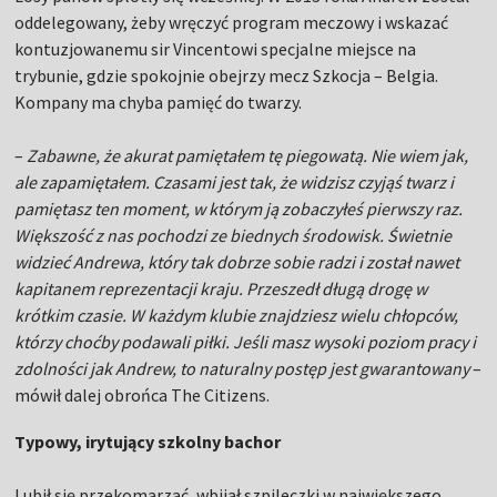
oddelegowany, żeby wręczyć program meczowy i wskazać
kontuzjowanemu sir Vincentowi specjalne miejsce na
trybunie, gdzie spokojnie obejrzy mecz Szkocja – Belgia.
Kompany ma chyba pamięć do twarzy.
–
Zabawne, że akurat pamiętałem tę piegowatą. Nie wiem jak,
ale zapamiętałem. Czasami jest tak, że widzisz czyjąś twarz i
pamiętasz ten moment, w którym ją zobaczyłeś pierwszy raz.
Większość z nas pochodzi ze biednych środowisk. Świetnie
widzieć Andrewa, który tak dobrze sobie radzi i został nawet
kapitanem reprezentacji kraju. Przeszedł długą drogę w
krótkim czasie. W każdym klubie znajdziesz wielu chłopców,
którzy choćby podawali piłki. Jeśli masz wysoki poziom pracy i
zdolności jak Andrew, to naturalny postęp jest gwarantowany
–
mówił dalej obrońca The Citizens.
Typowy, irytujący szkolny bachor
Lubił się przekomarzać, wbijał szpileczki w największego