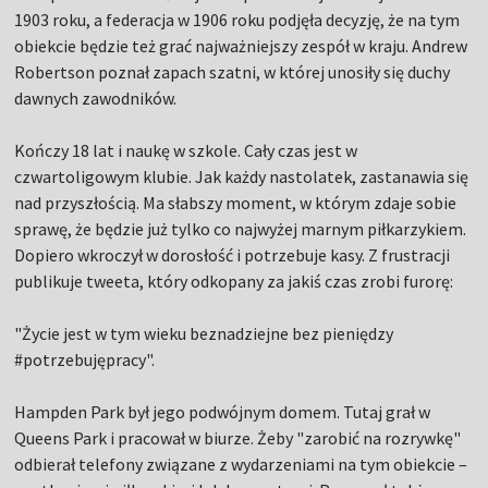
1903 roku, a federacja w 1906 roku podjęła decyzję, że na tym
obiekcie będzie też grać najważniejszy zespół w kraju. Andrew
Robertson poznał zapach szatni, w której unosiły się duchy
dawnych zawodników.
Kończy 18 lat i naukę w szkole. Cały czas jest w
czwartoligowym klubie. Jak każdy nastolatek, zastanawia się
nad przyszłością. Ma słabszy moment, w którym zdaje sobie
sprawę, że będzie już tylko co najwyżej marnym piłkarzykiem.
Dopiero wkroczył w dorosłość i potrzebuje kasy. Z frustracji
publikuje tweeta, który odkopany za jakiś czas zrobi furorę:
"Życie jest w tym wieku beznadziejne bez pieniędzy
#potrzebujępracy".
Hampden Park był jego podwójnym domem. Tutaj grał w
Queens Park i pracował w biurze. Żeby "zarobić na rozrywkę"
odbierał telefony związane z wydarzeniami na tym obiekcie –