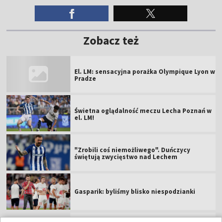
Zobacz też
El. LM: sensacyjna porażka Olympique Lyon w
Pradze
Świetna oglądalność meczu Lecha Poznań w
el. LM!
"Zrobili coś niemożliwego". Duńczycy
świętują zwycięstwo nad Lechem
Gasparik: byliśmy blisko niespodzianki