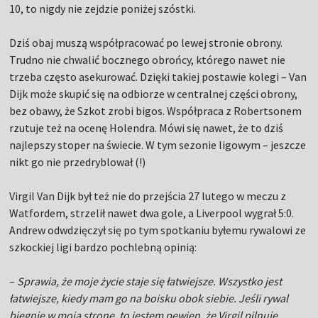
10, to nigdy nie zejdzie poniżej szóstki.
Dziś obaj muszą współpracować po lewej stronie obrony.
Trudno nie chwalić bocznego obrońcy, którego nawet nie
trzeba często asekurować. Dzięki takiej postawie kolegi – Van
Dijk może skupić się na odbiorze w centralnej części obrony,
bez obawy, że Szkot zrobi bigos. Współpraca z Robertsonem
rzutuje też na ocenę Holendra. Mówi się nawet, że to dziś
najlepszy stoper na świecie. W tym sezonie ligowym – jeszcze
nikt go nie przedryblował (!)
Virgil Van Dijk był też nie do przejścia 27 lutego w meczu z
Watfordem, strzelił nawet dwa gole, a Liverpool wygrał 5:0.
Andrew odwdzięczył się po tym spotkaniu byłemu rywalowi ze
szkockiej ligi bardzo pochlebną opinią:
–
Sprawia, że moje życie staje się łatwiejsze. Wszystko jest
łatwiejsze, kiedy mam go na boisku obok siebie. Jeśli rywal
biegnie w moją stronę, to jestem pewien, że Virgil pilnuje