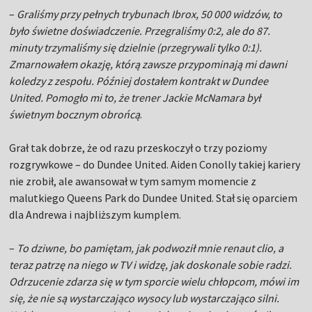
–
Graliśmy przy pełnych trybunach Ibrox, 50 000 widzów, to
było świetne doświadczenie. Przegraliśmy 0:2, ale do 87.
minuty trzymaliśmy się dzielnie (przegrywali tylko 0:1).
Zmarnowałem okazję, którą zawsze przypominają mi dawni
koledzy z zespołu. Później dostałem kontrakt w Dundee
United. Pomogło mi to, że trener Jackie McNamara był
świetnym bocznym obrońcą
.
Grał tak dobrze, że od razu przeskoczył o trzy poziomy
rozgrywkowe – do Dundee United. Aiden Conolly takiej kariery
nie zrobił, ale awansował w tym samym momencie z
malutkiego Queens Park do Dundee United. Stał się oparciem
dla Andrewa i najbliższym kumplem.
–
To dziwne, bo pamiętam, jak podwoził mnie renaut clio, a
teraz patrzę na niego w TV i widzę, jak doskonale sobie radzi.
Odrzucenie zdarza się w tym sporcie wielu chłopcom, mówi im
się, że nie są wystarczająco wysocy lub wystarczająco silni.