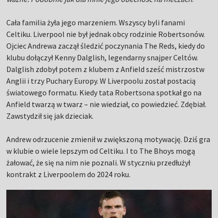
Cała familia żyła jego marzeniem. Wszyscy byli fanami
Celtiku. Liverpool nie był jednak obcy rodzinie Robertsonów.
Ojciec Andrewa zaczął śledzić poczynania The Reds, kiedy do
klubu dołączył Kenny Dalglish, legendarny snajper Celtów.
Dalglish zdobył potem z klubem z Anfield sześć mistrzostw
Anglii i trzy Puchary Europy. W Liverpoolu został postacią
światowego formatu. Kiedy tata Robertsona spotkał go na
Anfield twarzą w twarz – nie wiedział, co powiedzieć. Zdębiał.
Zawstydził się jak dzieciak.
Andrew odrzucenie zmienił w zwiększoną motywację. Dziś gra
w klubie o wiele lepszym od Celtiku. I to The Bhoys mogą
żałować, że się na nim nie poznali. W styczniu przedłużył
kontrakt z Liverpoolem do 2024 roku.