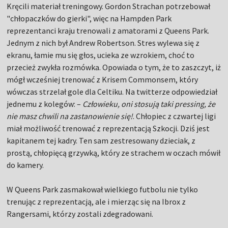
Kręcili materiał treningowy. Gordon Strachan potrzebował
"chłopaczków do gierki", więc na Hampden Park
reprezentanci kraju trenowali z amatorami z Queens Park.
Jednym z nich był Andrew Robertson. Stres wylewa się z
ekranu, łamie mu się głos, ucieka ze wzrokiem, choć to
przecież zwykła rozmówka. Opowiada o tym, że to zaszczyt, iż
mógł wcześniej trenować z Krisem Commonsem, który
wówczas strzelał gole dla Celtiku. Na twitterze odpowiedział
jednemu z kolegów: –
Człowieku, oni stosują taki pressing, że
nie masz chwili na zastanowienie się!
. Chłopiec z czwartej ligi
miał możliwość trenować z reprezentacją Szkocji. Dziś jest
kapitanem tej kadry. Ten sam zestresowany dzieciak, z
prostą, chłopięcą grzywką, który ze strachem w oczach mówił
do kamery.
W Queens Park zasmakował wielkiego futbolu nie tylko
trenując z reprezentacją, ale i mierząc się na Ibrox z
Rangersami, którzy zostali zdegradowani.