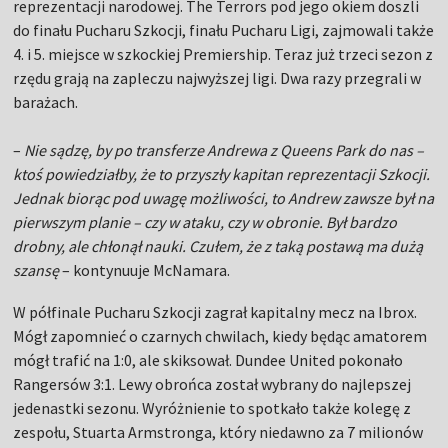
reprezentacji narodowej. The Terrors pod jego okiem doszli
do finału Pucharu Szkocji, finału Pucharu Ligi, zajmowali także
4. i 5. miejsce w szkockiej Premiership. Teraz już trzeci sezon z
rzędu grają na zapleczu najwyższej ligi. Dwa razy przegrali w
barażach.
–
Nie sądzę, by po transferze Andrewa z Queens Park do nas –
ktoś powiedziałby, że to przyszły kapitan reprezentacji Szkocji.
Jednak biorąc pod uwagę możliwości, to Andrew zawsze był na
pierwszym planie – czy w ataku, czy w obronie. Był bardzo
drobny, ale chłonął nauki. Czułem, że z taką postawą ma dużą
szansę
– kontynuuje McNamara.
W półfinale Pucharu Szkocji zagrał kapitalny mecz na Ibrox.
Mógł zapomnieć o czarnych chwilach, kiedy będąc amatorem
mógł trafić na 1:0, ale skiksował. Dundee United pokonało
Rangersów 3:1. Lewy obrońca został wybrany do najlepszej
jedenastki sezonu. Wyróżnienie to spotkało także kolegę z
zespołu, Stuarta Armstronga, który niedawno za 7 milionów