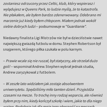
zostaniesz odrzucony przez Celtic, klub, który wspierasz i
wylądujesz w Queens Park, to ludzie myślą, że to katastrofa.
Nie płakałem, ale byłem bardzo zdenerwowany. Odebrano mi
marzenie już kiedy byłem chłopcem. Miałem jednak wokół
siebie dobrych ludzi
– podsumowuje w "Guardianie".
Niedawny finalista Ligi Mistrzów nie był w dzieciństwie nawet
największą gwiazdą futbolu w domu. Stephen Robertson był
snajperem, którego piłka szukała w polu karnym.
–
Prawie wcale się nie ruszał, był statyczny, ale strzelał dużo
goli!
– wspominał Andrew. Stephen wybrał jednak studia,
Andrew zaryzykował z futbolem.
–
W zeszłe lato widziałem jak zostaje absolwentem
uniwersytetu. Spędziliśmy miło tamten dzień. Przyjeżdża
czasami na mecze. To trochę inny rodzaj wsparcia, ale również
byłem przy nim, kiedy kończył szkołę i wiem, jakie to dla niego
ważne. Podobnie jak dla mnie jego obecność na meczach
.