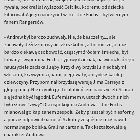
rywala, podkreślał wyższość Celtiku, któremu od dziecka
kibicował. A jego nauczyciel w-fu – Joe Fuchs – był wiernym
fanem Rangersów.
- Andrew był bardzo zuchwały. Nie, że bezczelny..., ale
zuchwały. Jeździł na wycieczki szkolne, albo mecze, a miał
bardzo ciekawą osobowość, częstym źródłem śmiechu, był
lubiany - wspomina Fuchs. Typowy dzieciak, na widok którego
nauczyciele zaciskali zęby. Krzykliwy brzydal z niedbałymi
włosami, krzywymi zębami, piegowaty, antyideał każdej
dziewczyny. Przypominał brzydszą wersję Jima Carreya z
głupią miną. Nie czyniło go to ulubieńcem nauczycieli. Starali
się jednak być łagodni. Eufemizmem w ustach dwóch z nich
było słowo "żywy". Dla uspokojenia Andrewa – Joe Fuchs
mianował go kapitanem zespołu. Żeby przestał być niesforny,
a poczuł odpowiedzialność. Szkolny zespół nie miał nawet
normalnego boiska. Grali na tartanie. Tak kształtował się
charakter Andrewa.