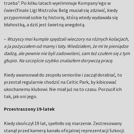
trzeba". Po kilku latach wyeliminuje Kompany'ego w
ćwierćfinale Ligi Mistrzów. Belg musiał się zdziwić, kiedy
przypomniał sobie tę historię, którą wtedy wydawała się
błahostką, a dziś jest świetną anegdotą.
–
Wszyscy moi kumple spędzali wieczory na różnych kolacjach,
a ja pożyczałem od mamy i taty. Wiedziałem, że mi te pieniądze
dadzą, ale pewnie nie byli zadowoleni, sam też czułem się z tym
głupio. Na szczęście szybko znalazłem dorywczą pracę
.
Kiedy awansował do zespołu seniorów i zaczął dorabiać, to
przestał regularnie chodzić na Celtic Park, by kibicować
ukochanemu klubowi. Nie miał już na to czasu. Porzucił ich
tak, jak oni jego.
Przestraszony 19-latek
Kiedy skończył 19 lat, spełniło się marzenie. Zestresowany
stanął przed kamerą kanału oficjalnej reprezentacji Szkocji.