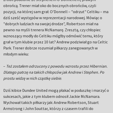
obrońcą. Trener miał oko do bocznych obrońców, czyli
pozycji, na której sam grał. O'Donnell – "odrzut" Celtiku – ma
dziś sześć występów w reprezentacji narodowej. Mówiąc o
"dobrych ludziach na swojej drodze", Robertson miał na
pewno na myśli trenera McNamarę. Zresztą, czy chłopiec
wznoszący modły do Celtiku mógłby odmówić temu, który
grał w tym klubie przez 10 lat? Andrew podziwiał go na Celtic
Park. Trener dobrze rozumiał piłkarzy zanegowanych w
młodym wieku:
–
Też zostałem odrzucony z powodu wzrostu przez Hibernian.
Dlatego patrzę na takich chłopców jak Andrew i Stephen. Po
prostu widzę w nich cząstkę siebie
.
Dziś kibice Dundee United mogą płakać w poduszkę i marzyć o
sukcesach, jakie z tym klubem odnosił Jackie McNamara.
Wychował takich piłkarzy jak: Andrew Robertson, Stuart
Armstrong i John Souttar, którzy z czasem trafili do