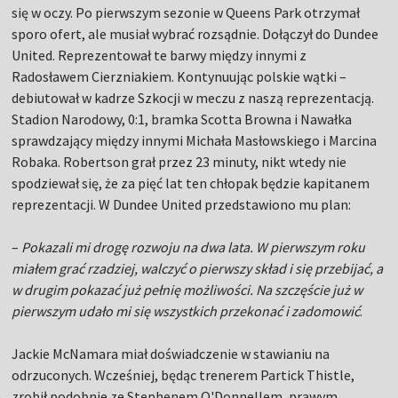
się w oczy. Po pierwszym sezonie w Queens Park otrzymał
sporo ofert, ale musiał wybrać rozsądnie. Dołączył do Dundee
United. Reprezentował te barwy między innymi z
Radosławem Cierzniakiem. Kontynuując polskie wątki –
debiutował w kadrze Szkocji w meczu z naszą reprezentacją.
Stadion Narodowy, 0:1, bramka Scotta Browna i Nawałka
sprawdzający między innymi Michała Masłowskiego i Marcina
Robaka. Robertson grał przez 23 minuty, nikt wtedy nie
spodziewał się, że za pięć lat ten chłopak będzie kapitanem
reprezentacji. W Dundee United przedstawiono mu plan:
–
Pokazali mi drogę rozwoju na dwa lata. W pierwszym roku
miałem grać rzadziej, walczyć o pierwszy skład i się przebijać, a
w drugim pokazać już pełnię możliwości. Na szczęście już w
pierwszym udało mi się wszystkich przekonać i zadomowić
.
Jackie McNamara miał doświadczenie w stawianiu na
odrzuconych. Wcześniej, będąc trenerem Partick Thistle,
zrobił podobnie ze Stephenem O'Donnellem, prawym