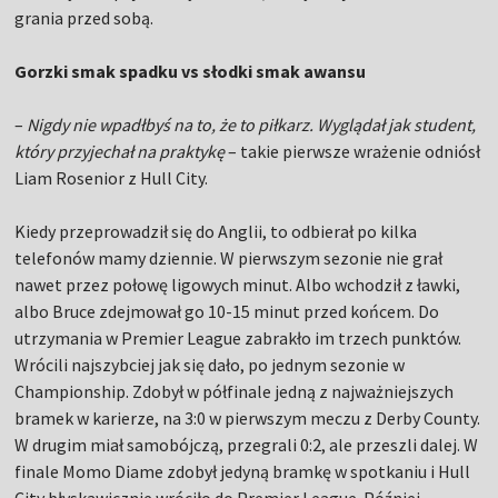
grania przed sobą.
Gorzki smak spadku vs słodki smak awansu
–
Nigdy nie wpadłbyś na to, że to piłkarz. Wyglądał jak student,
który przyjechał na praktykę
– takie pierwsze wrażenie odniósł
Liam Rosenior z Hull City.
Kiedy przeprowadził się do Anglii, to odbierał po kilka
telefonów mamy dziennie. W pierwszym sezonie nie grał
nawet przez połowę ligowych minut. Albo wchodził z ławki,
albo Bruce zdejmował go 10-15 minut przed końcem. Do
utrzymania w Premier League zabrakło im trzech punktów.
Wrócili najszybciej jak się dało, po jednym sezonie w
Championship. Zdobył w półfinale jedną z najważniejszych
bramek w karierze, na 3:0 w pierwszym meczu z Derby County.
W drugim miał samobójczą, przegrali 0:2, ale przeszli dalej. W
finale Momo Diame zdobył jedyną bramkę w spotkaniu i Hull