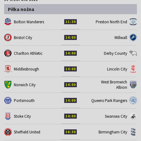
Piłka nożna
Bolton Wanderers
Preston North End
11:30
Bristol City
Millwall
14:00
Charlton Athletic
Derby County
14:00
Middlesbrough
Lincoln City
14:00
West Bromwich
Norwich City
14:00
Albion
Portsmouth
Queens Park Rangers
14:00
Stoke City
Swansea City
14:00
Sheffield United
Birmingham City
16:30