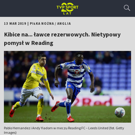
13 MAR 2019
|
PIŁKA NOŻNA
/
ANGLIA
Kibice na... ławce rezerwowych. Nietypowy
pomysł w Reading
Pablo Hernandez i Andy Yiadom w meczu Reading FC – Leeds United (fot. Getty
Images)