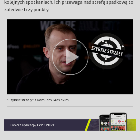
kolejnych spotkaniach. Ich przewaga nad strefą spadkową to
zaledwie trzy punkty.
"Szybkie strzały" z Kamilem Grosickim
Pobierz aplikację
TVP SPORT