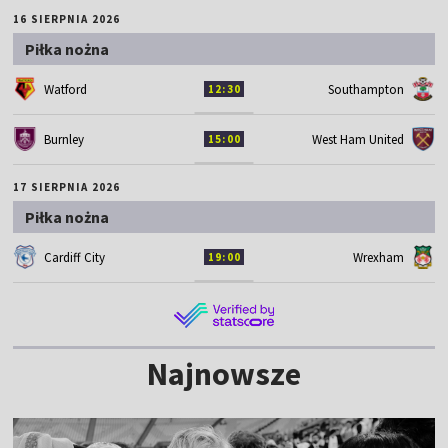
16 SIERPNIA 2026
Piłka nożna
Watford
Southampton
12:30
Burnley
West Ham United
15:00
17 SIERPNIA 2026
Piłka nożna
Cardiff City
Wrexham
19:00
Najnowsze