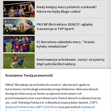
Kiedy kolejny mecz polskich siatkarek?
Kibice nie będą długo czekać
PKO BP Ekstraklasa 2026/27: oglądaj
transmisje w TVP Sport!
FC Barcelona odwołała mecz. "Granie
byłoby niewłaściwe"
Kontrowersja w Krakowie. Jasny i oczywisty
błąd sędziów Ekstraklasy
Szanujemy Twoją prywatność
Kliknij "Akceptuję i przechodzę do serwisu", aby wyrazić zgody na
korzystanie z technologii automatycznego śledzenia i zbierania danych,
TVP
dostęp do informacji na Twoim urządzeniu końcowym i ich
Abonament TVP
Regulamin TVP
przechowywanie oraz na przetwarzanie Twoich danych osobowych przez
nas, czyli Telewizję Polską S.A. w likwidacji (zwaną dalej również „TVP”),
Polityka prywatności
Sklep TVP
Zaufanych Partnerów z IAB* (1201 firm)
oraz pozostałych
Zaufanych