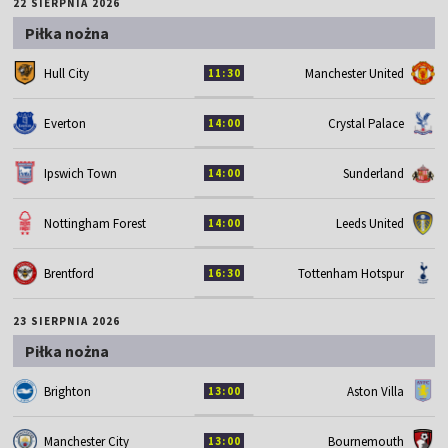
22 SIERPNIA 2026
Piłka nożna
Hull City
Manchester United
11:30
Everton
Crystal Palace
14:00
Ipswich Town
Sunderland
14:00
Nottingham Forest
Leeds United
14:00
Brentford
Tottenham Hotspur
16:30
23 SIERPNIA 2026
Piłka nożna
Brighton
Aston Villa
13:00
Manchester City
Bournemouth
13:00