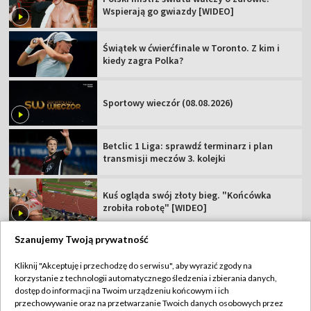
Wspierają go gwiazdy [WIDEO]
Świątek w ćwierćfinale w Toronto. Z kim i
kiedy zagra Polka?
Sportowy wieczór (08.08.2026)
Betclic 1 Liga: sprawdź terminarz i plan
transmisji meczów 3. kolejki
Kuś ogląda swój złoty bieg. "Końcówka
zrobiła robotę" [WIDEO]
Szanujemy Twoją prywatność
Kliknij "Akceptuję i przechodzę do serwisu", aby wyrazić zgody na
korzystanie z technologii automatycznego śledzenia i zbierania danych,
TVP
dostęp do informacji na Twoim urządzeniu końcowym i ich
Abonament TVP
Regulamin TVP
przechowywanie oraz na przetwarzanie Twoich danych osobowych przez