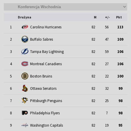
Drużyna
M
+/-
Pkt
1
Carolina Hurricanes
82
56
113
2
Buffalo Sabres
82
47
109
3
Tampa Bay Lightning
82
59
106
4
Montreal Canadiens
82
27
106
5
Boston Bruins
82
22
100
6
Ottawa Senators
82
32
99
7
Pittsburgh Penguins
82
25
98
8
Philadelphia Flyers
82
7
98
9
Washington Capitals
82
19
95