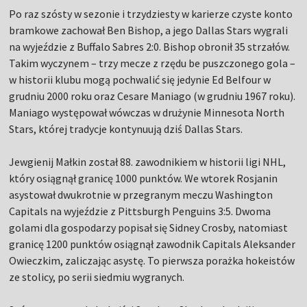
Po raz szósty w sezonie i trzydziesty w karierze czyste konto
bramkowe zachował Ben Bishop, a jego Dallas Stars wygrali
na wyjeździe z Buffalo Sabres 2:0. Bishop obronił 35 strzałów.
Takim wyczynem – trzy mecze z rzędu be puszczonego gola –
w historii klubu mogą pochwalić się jedynie Ed Belfour w
grudniu 2000 roku oraz Cesare Maniago (w grudniu 1967 roku).
Maniago występował wówczas w drużynie Minnesota North
Stars, której tradycje kontynuują dziś Dallas Stars.
Jewgienij Małkin został 88. zawodnikiem w historii ligi NHL,
który osiągnął granicę 1000 punktów. We wtorek Rosjanin
asystował dwukrotnie w przegranym meczu Washington
Capitals na wyjeździe z Pittsburgh Penguins 3:5. Dwoma
golami dla gospodarzy popisał się Sidney Crosby, natomiast
granicę 1200 punktów osiągnął zawodnik Capitals Aleksander
Owieczkim, zaliczając asystę. To pierwsza porażka hokeistów
ze stolicy, po serii siedmiu wygranych.