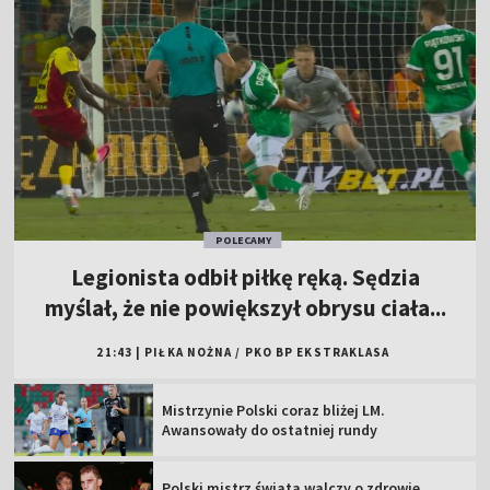
POLECAMY
Legionista odbił piłkę ręką. Sędzia
myślał, że nie powiększył obrysu ciała...
21:43
|
PIŁKA NOŻNA
/
PKO BP EKSTRAKLASA
Mistrzynie Polski coraz bliżej LM.
Awansowały do ostatniej rundy
Polski mistrz świata walczy o zdrowie.