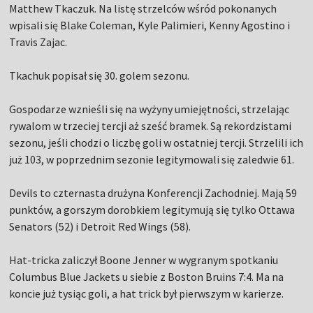
Matthew Tkaczuk. Na listę strzelców wśród pokonanych
wpisali się Blake Coleman, Kyle Palimieri, Kenny Agostino i
Travis Zajac.
Tkachuk popisał się 30. golem sezonu.
Gospodarze wznieśli się na wyżyny umiejętności, strzelając
rywalom w trzeciej tercji aż sześć bramek. Są rekordzistami
sezonu, jeśli chodzi o liczbę goli w ostatniej tercji. Strzelili ich
już 103, w poprzednim sezonie legitymowali się zaledwie 61.
Devils to czternasta drużyna Konferencji Zachodniej. Mają 59
punktów, a gorszym dorobkiem legitymują się tylko Ottawa
Senators (52) i Detroit Red Wings (58).
Hat-tricka zaliczył Boone Jenner w wygranym spotkaniu
Columbus Blue Jackets u siebie z Boston Bruins 7:4. Ma na
koncie już tysiąc goli, a hat trick był pierwszym w karierze.