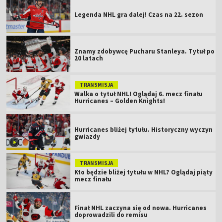
Legenda NHL gra dalej! Czas na 22. sezon
Znamy zdobywcę Pucharu Stanleya. Tytuł po
20 latach
TRANSMISJA
Walka o tytuł NHL! Oglądaj 6. mecz finału
Hurricanes – Golden Knights!
Hurricanes bliżej tytułu. Historyczny wyczyn
gwiazdy
TRANSMISJA
Kto będzie bliżej tytułu w NHL? Oglądaj piąty
mecz finału
Finał NHL zaczyna się od nowa. Hurricanes
doprowadzili do remisu