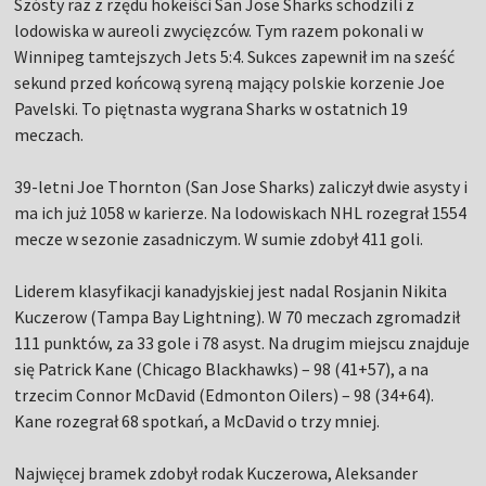
Szósty raz z rzędu hokeiści San Jose Sharks schodzili z
lodowiska w aureoli zwycięzców. Tym razem pokonali w
Winnipeg tamtejszych Jets 5:4. Sukces zapewnił im na sześć
sekund przed końcową syreną mający polskie korzenie Joe
Pavelski. To piętnasta wygrana Sharks w ostatnich 19
meczach.
39-letni Joe Thornton (San Jose Sharks) zaliczył dwie asysty i
ma ich już 1058 w karierze. Na lodowiskach NHL rozegrał 1554
mecze w sezonie zasadniczym. W sumie zdobył 411 goli.
Liderem klasyfikacji kanadyjskiej jest nadal Rosjanin Nikita
Kuczerow (Tampa Bay Lightning). W 70 meczach zgromadził
111 punktów, za 33 gole i 78 asyst. Na drugim miejscu znajduje
się Patrick Kane (Chicago Blackhawks) – 98 (41+57), a na
trzecim Connor McDavid (Edmonton Oilers) – 98 (34+64).
Kane rozegrał 68 spotkań, a McDavid o trzy mniej.
Najwięcej bramek zdobył rodak Kuczerowa, Aleksander