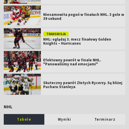
Niesamowita pogoń w finałach NHL. 3 gole w
39 sekund
TRANSMISJA
NHL: oglądaj 3. mecz finałowy Golden
Knights – Hurricanes
Efektowny powrót w finale NHL.
"Panowaliśmy nad emocjami"
Skuteczny powrót Złotych Rycerzy. Są bliżej
Pucharu Stanleya
NHL
Tabele
Wyniki
Terminarz