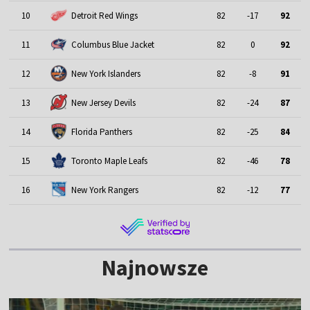
10
Detroit Red Wings
82
-17
92
11
Columbus Blue Jacket
82
0
92
12
New York Islanders
82
-8
91
13
New Jersey Devils
82
-24
87
14
Florida Panthers
82
-25
84
15
Toronto Maple Leafs
82
-46
78
16
New York Rangers
82
-12
77
Najnowsze