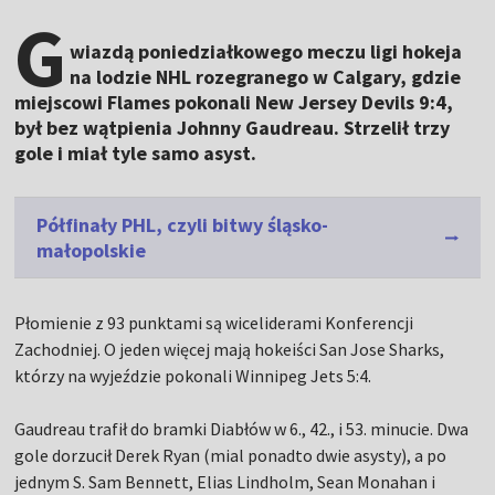
G
wiazdą poniedziałkowego meczu ligi hokeja
na lodzie NHL rozegranego w Calgary, gdzie
miejscowi Flames pokonali New Jersey Devils 9:4,
był bez wątpienia Johnny Gaudreau. Strzelił trzy
gole i miał tyle samo asyst.
Półfinały PHL, czyli bitwy śląsko-
małopolskie
Płomienie z 93 punktami są wiceliderami Konferencji
Zachodniej. O jeden więcej mają hokeiści San Jose Sharks,
którzy na wyjeździe pokonali Winnipeg Jets 5:4.
Gaudreau trafił do bramki Diabłów w 6., 42., i 53. minucie. Dwa
gole dorzucił Derek Ryan (mial ponadto dwie asysty), a po
jednym S. Sam Bennett, Elias Lindholm, Sean Monahan i