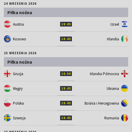
24 WRZEŚNIA 2026
Piłka nożna
Austria
Izrael
18:45
Kosowo
Irlandia
18:45
25 WRZEŚNIA 2026
Piłka nożna
Gruzja
Irlandia Północna
16:00
Węgry
Ukraina
18:45
Polska
Bośnia i Hercegowina
18:45
Szwecja
Rumunia
18:45
26 WRZEŚNIA 2026