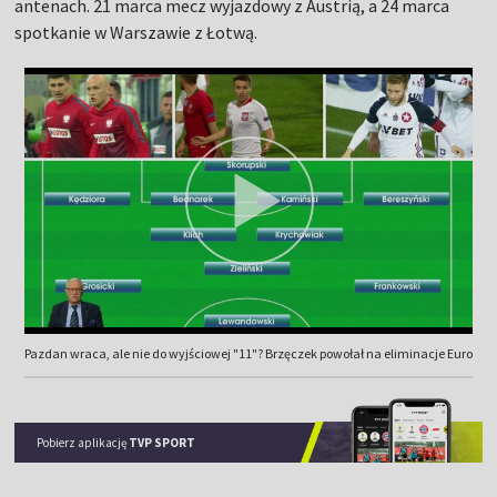
antenach. 21 marca mecz wyjazdowy z Austrią, a 24 marca
spotkanie w Warszawie z Łotwą.
Pazdan wraca, ale nie do wyjściowej "11"? Brzęczek powołał na eliminacje Euro
Pobierz aplikację
TVP SPORT