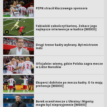
PZPN stracił kluczowego sponsora
Fabiański zakończył karierę. Zobacz jego
najlepsze interwencje w kadrze [WIDEO]
Drugi trener kadry wybrany. Był mistrzem
Indii
Oficjalnie: wiemy, gdzie Polska zagra mecze
w Lidze Narodów
Eksperci dobitnie po meczu kadry. O to mają
pretensje [WIDEO]
Borek ocenił mecze z Ukrainą i Nigerią:
mogło być nieprzyjemnie [WIDEO]