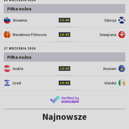
Piłka nożna
Słowenia
Szkocja
13:00
Macedonia Północna
Szwajcaria
18:45
27 WRZEŚNIA 2026
Piłka nożna
Austria
Kosowo
16:00
Izrael
Irlandia
18:45
Najnowsze