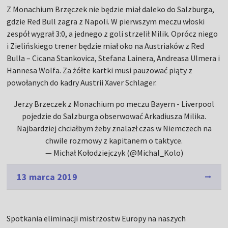
Z Monachium Brzęczek nie będzie miał daleko do Salzburga,
gdzie Red Bull zagra z Napoli. W pierwszym meczu włoski
zespół wygrał 3:0, a jednego z goli strzelił Milik. Oprócz niego
i Zielińskiego trener będzie miał oko na Austriaków z Red
Bulla – Cicana Stankovica, Stefana Lainera, Andreasa Ulmera i
Hannesa Wolfa. Za żółte kartki musi pauzować piąty z
powołanych do kadry Austrii Xaver Schlager.
Jerzy Brzeczek z Monachium po meczu Bayern - Liverpool
pojedzie do Salzburga obserwować Arkadiusza Milika.
Najbardziej chciałbym żeby znalazł czas w Niemczech na
chwile rozmowy z kapitanem o taktyce.
— Michał Kołodziejczyk (@Michal_Kolo)
13 marca 2019
Spotkania eliminacji mistrzostw Europy na naszych