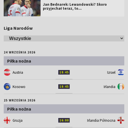
Jan Bednarek: Lewandowski? Skoro
przyjechał teraz, to…
Liga Narodów
24 WRZEŚNIA 2026
Piłka nożna
Austria
Izrael
18:45
Kosowo
Irlandia
18:45
25 WRZEŚNIA 2026
Piłka nożna
Gruzja
Irlandia Północna
16:00