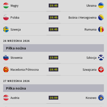
Węgry
Ukraina
18:45
Polska
Bośnia i Hercegowina
18:45
Szwecja
Rumunia
18:45
26 WRZEŚNIA 2026
Piłka nożna
Słowenia
Szkocja
13:00
Macedonia Północna
Szwajcaria
18:45
27 WRZEŚNIA 2026
Piłka nożna
Austria
Kosowo
16:00