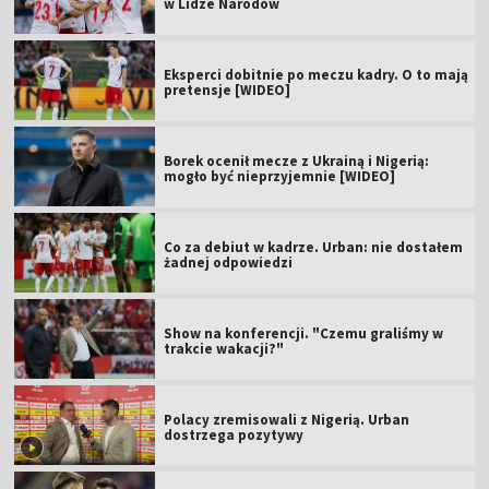
w Lidze Narodów
Eksperci dobitnie po meczu kadry. O to mają
pretensje [WIDEO]
Borek ocenił mecze z Ukrainą i Nigerią:
mogło być nieprzyjemnie [WIDEO]
Co za debiut w kadrze. Urban: nie dostałem
żadnej odpowiedzi
Show na konferencji. "Czemu graliśmy w
trakcie wakacji?"
Polacy zremisowali z Nigerią. Urban
dostrzega pozytywy