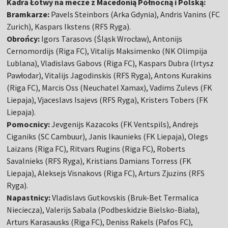
Kadra Łotwy na mecze z Macedonią Północną i Polską:
Bramkarze:
Pavels Steinbors (Arka Gdynia), Andris Vanins (FC
Zurich), Kaspars Ikstens (RFS Ryga).
Obrońcy:
Igors Tarasovs (Śląsk Wrocław), Antonijs
Cernomordijs (Riga FC), Vitalijs Maksimenko (NK Olimpija
Lublana), Vladislavs Gabovs (Riga FC), Kaspars Dubra (Irtysz
Pawłodar), Vitalijs Jagodinskis (RFS Ryga), Antons Kurakins
(Riga FC), Marcis Oss (Neuchatel Xamax), Vadims Zulevs (FK
Liepaja), Vjaceslavs Isajevs (RFS Ryga), Kristers Tobers (FK
Liepaja).
Pomocnicy:
Jevgenijs Kazacoks (FK Ventspils), Andrejs
Ciganiks (SC Cambuur), Janis Ikaunieks (FK Liepaja), Olegs
Laizans (Riga FC), Ritvars Rugins (Riga FC), Roberts
Savalnieks (RFS Ryga), Kristians Damians Torress (FK
Liepaja), Aleksejs Visnakovs (Riga FC), Arturs Zjuzins (RFS
Ryga).
Napastnicy:
Vladislavs Gutkovskis (Bruk-Bet Termalica
Nieciecza), Valerijs Sabala (Podbeskidzie Bielsko-Biała),
Arturs Karasausks (Riga FC), Deniss Rakels (Pafos FC),