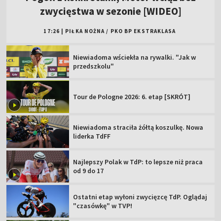
zwycięstwa w sezonie [WIDEO]
17:26
|
PIŁKA NOŻNA
/
PKO BP EKSTRAKLASA
Niewiadoma wściekła na rywalki. "Jak w
przedszkolu"
Tour de Pologne 2026: 6. etap [SKRÓT]
Niewiadoma straciła żółtą koszulkę. Nowa
liderka TdFF
Najlepszy Polak w TdP: to lepsze niż praca
od 9 do 17
Ostatni etap wyłoni zwycięzcę TdP. Oglądaj
"czasówkę" w TVP!