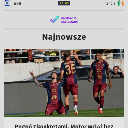
Izrael
Irlandia
18:45
Najnowsze
Pogoń z konkretami, Motor wciąż bez