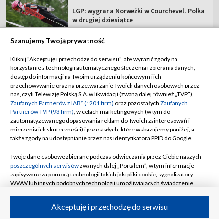
LGP: wygrana Norweżki w Courchevel. Polka
w drugiej dziesiątce
Szanujemy Twoją prywatność
Kliknij "Akceptuję i przechodzę do serwisu", aby wyrazić zgody na
korzystanie z technologii automatycznego śledzenia i zbierania danych,
TVP
dostęp do informacji na Twoim urządzeniu końcowym i ich
przechowywanie oraz na przetwarzanie Twoich danych osobowych przez
Abonament TVP
Regulamin TVP
nas, czyli Telewizję Polską S.A. w likwidacji (zwaną dalej również „TVP”),
Polityka prywatności
Sklep TVP
Zaufanych Partnerów z IAB* (1201 firm)
oraz pozostałych
Zaufanych
Partnerów TVP (93 firm)
, w celach marketingowych (w tym do
Biuro Reklamy
Moje zgody
zautomatyzowanego dopasowania reklam do Twoich zainteresowań i
mierzenia ich skuteczności) i pozostałych, które wskazujemy poniżej, a
Oferta Handlowa
Biuro reklamy
także zgody na udostępnianie przez nas identyfikatora PPID do Google.
Telegazeta ogłoszenia
Kontakt
Twoje dane osobowe zbierane podczas odwiedzania przez Ciebie naszych
Emisja w TVP
poszczególnych serwisów
zwanych dalej „Portalem”, w tym informacje
zapisywane za pomocą technologii takich jak: pliki cookie, sygnalizatory
Kanały
Rada Programowa
WWW lub innych podobnych technologii umożliwiających świadczenie
dopasowanych i bezpiecznych usług, personalizację treści oraz reklam,
Ogłoszenia przetargowe
udostępnianie funkcji mediów społecznościowych oraz analizowanie
©2026 Telewizja Polska Spółka Akcyjna w likwidacji
Akceptuję i przechodzę do serwisu
ruchu w Internecie.
Akademia Telewizyjna