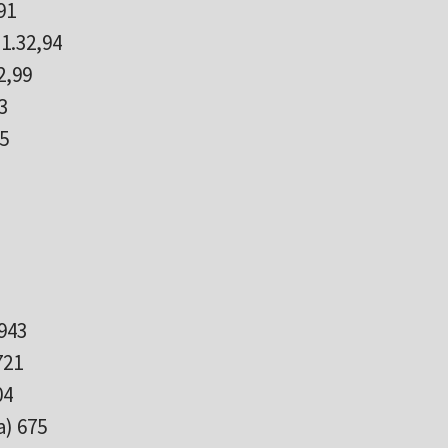
91
1.32,94
2,99
3
15
943
721
04
) 675