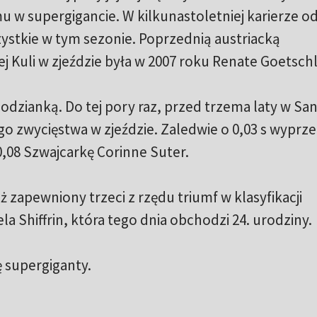
u w supergigancie. W kilkunastoletniej karierze o
ystkie w tym sezonie. Poprzednią austriacką
 Kuli w zjeździe była w 2007 roku Renate Goetschl
odzianką. Do tej pory raz, przed trzema laty w Sa
go zwycięstwa w zjeździe. Zaledwie o 0,03 s wyprze
0,08 Szwajcarkę Corinne Suter.
ż zapewniony trzeci z rzędu triumf w klasyfikacji
 Shiffrin, która tego dnia obchodzi 24. urodziny.
 supergiganty.