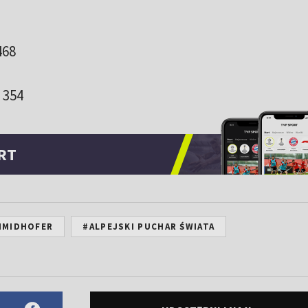
468
 354
RT
HMIDHOFER
#ALPEJSKI PUCHAR ŚWIATA