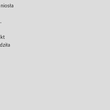
dniosła
.
nkt
dziła