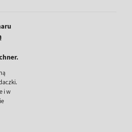
haru
ą
chner.
ną
daczki.
e i w
ie