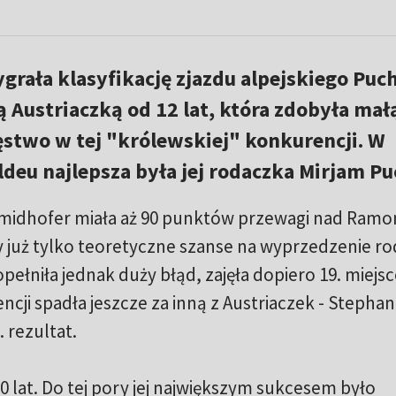
grała klasyfikację zjazdu alpejskiego Puc
ą Austriaczką od 12 lat, która zdobyła mał
ęstwo w tej "królewskiej" konkurencji. W
eu najlepsza była jej rodaczka Mirjam Pu
idhofer miała aż 90 punktów przewagi nad Ramo
 już tylko teoretyczne szanse na wyprzedzenie ro
opełniła jednak duży błąd, zajęła dopiero 19. miejsc
ncji spadła jeszcze za inną z Austriaczek - Stephan
 rezultat.
 lat. Do tej pory jej największym sukcesem było