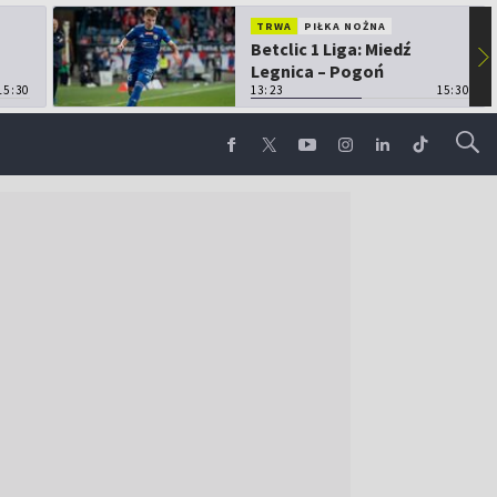
TRWA
PIŁKA NOŻNA
Betclic 1 Liga: Miedź
▶
Legnica – Pogoń
15:30
Grodzisk Mazowiecki
13:23
15:30