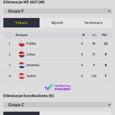
Eliminacje MŚ 2027 (M)
Tabela
Wyniki
Terminarz
Drużyna
M
+/-
Pkt
1
Polska
6
90
12
2
Łotwa
6
37
9
3
Holandia
6
4
8
4
Austria
6
-131
7
Eliminacje EuroBasketu (K)