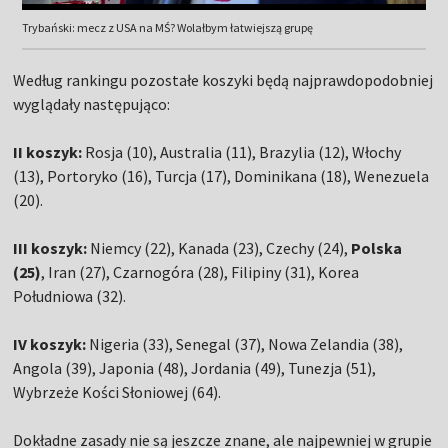
Trybański: mecz z USA na MŚ? Wolałbym łatwiejszą grupę
Według rankingu pozostałe koszyki będą najprawdopodobniej
wyglądały następująco:
II koszyk:
Rosja (10), Australia (11), Brazylia (12), Włochy
(13), Portoryko (16), Turcja (17), Dominikana (18), Wenezuela
(20).
III koszyk:
Niemcy (22), Kanada (23), Czechy (24),
Polska
(25)
, Iran (27), Czarnogóra (28), Filipiny (31), Korea
Południowa (32).
IV koszyk:
Nigeria (33), Senegal (37), Nowa Zelandia (38),
Angola (39), Japonia (48), Jordania (49), Tunezja (51),
Wybrzeże Kości Słoniowej (64).
Dokładne zasady nie są jeszcze znane, ale najpewniej w grupie