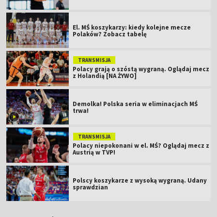
El. MŚ koszykarzy: kiedy kolejne mecze
Polaków? Zobacz tabelę
TRANSMISJA
Polacy grają o szóstą wygraną. Oglądaj mecz
z Holandią [NA ŻYWO]
Demolka! Polska seria w eliminacjach MŚ
trwa!
TRANSMISJA
Polacy niepokonani w el. MŚ? Oglądaj mecz z
Austrią w TVP!
Polscy koszykarze z wysoką wygraną. Udany
sprawdzian