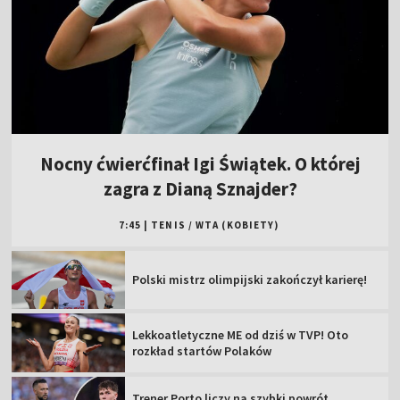
Nocny ćwierćfinał Igi Świątek. O której
zagra z Dianą Sznajder?
7:45
|
TENIS
/
WTA (KOBIETY)
Polski mistrz olimpijski zakończył karierę!
Lekkoatletyczne ME od dziś w TVP! Oto
rozkład startów Polaków
Trener Porto liczy na szybki powrót