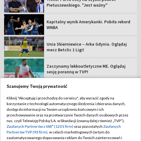
Pietuszewskiego. "Jest ważny"
Kapitalny wynik Amerykanki. Pobiła rekord
WNBA
Unia Skierniewice – Arka Gdynia. Oglądaj
mecz Betclic 1 Ligi!
Zaczynamy lekkoatletyczne ME. Oglądaj
sesję poranną w TVP!
Szanujemy Twoją prywatność
Kliknij "Akceptuję i przechodzę do serwisu", aby wyrazić zgody na
korzystanie z technologii automatycznego śledzenia i zbierania danych,
TVP
dostęp do informacji na Twoim urządzeniu końcowym i ich
Abonament TVP
Regulamin TVP
przechowywanie oraz na przetwarzanie Twoich danych osobowych przez
nas, czyli Telewizję Polską S.A. w likwidacji (zwaną dalej również „TVP”),
Polityka prywatności
Sklep TVP
Zaufanych Partnerów z IAB* (1201 firm)
oraz pozostałych
Zaufanych
Partnerów TVP (93 firm)
, w celach marketingowych (w tym do
Biuro Reklamy
Moje zgody
zautomatyzowanego dopasowania reklam do Twoich zainteresowań i