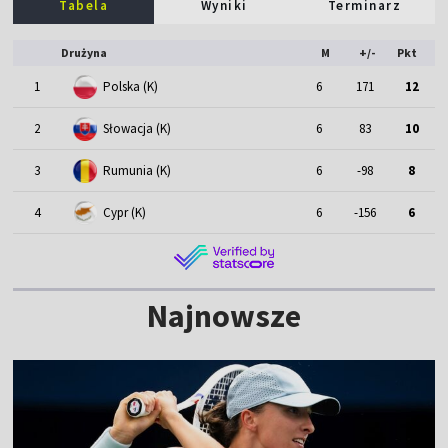
Tabela
Wyniki
Terminarz
Drużyna
M
+/-
Pkt
1
Polska (K)
6
171
12
2
Słowacja (K)
6
83
10
3
Rumunia (K)
6
-98
8
4
Cypr (K)
6
-156
6
Najnowsze