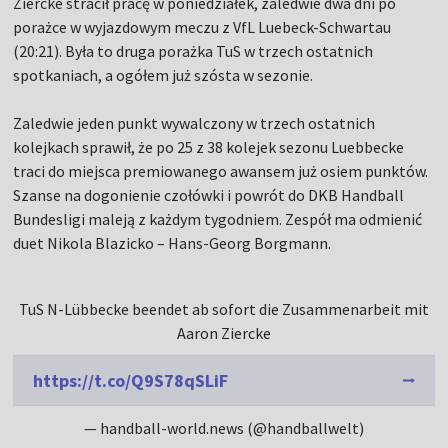
Ziercke stracił pracę w poniedziałek, zaledwie dwa dni po
porażce w wyjazdowym meczu z VfL Luebeck-Schwartau
(20:21). Była to druga porażka TuS w trzech ostatnich
spotkaniach, a ogółem już szósta w sezonie.
Zaledwie jeden punkt wywalczony w trzech ostatnich
kolejkach sprawił, że po 25 z 38 kolejek sezonu Luebbecke
traci do miejsca premiowanego awansem już osiem punktów.
Szanse na dogonienie czołówki i powrót do DKB Handball
Bundesligi maleją z każdym tygodniem. Zespół ma odmienić
duet Nikola Blazicko – Hans-Georg Borgmann.
TuS N-Lübbecke beendet ab sofort die Zusammenarbeit mit
Aaron Ziercke
https://t.co/Q9S78qSLiF
— handball-world.news (@handballwelt)