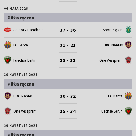
06 MAJA 2026
Piłka ręczna
37 - 36
Aalborg Handbold
Sporting CP
31 - 21
FC Barca
HBC Nantes
35 - 33
Fuechse Berlin
One Veszprem
30 KWIETNIA 2026
Piłka ręczna
30 - 32
HBC Nantes
FC Barca
35 - 34
One Veszprem
Fuechse Berlin
29 KWIETNIA 2026
Piłka ręczna