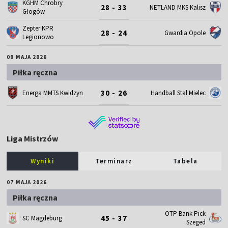
KGHM Chrobry
28 - 33
NETLAND MKS Kalisz
Głogów
Zepter KPR
28 - 24
Gwardia Opole
Legionowo
09 MAJA 2026
Piłka ręczna
30 - 26
Energa MMTS Kwidzyn
Handball Stal Mielec
Liga Mistrzów
Wyniki
Terminarz
Tabela
07 MAJA 2026
Piłka ręczna
OTP Bank-Pick
45 - 37
SC Magdeburg
Szeged