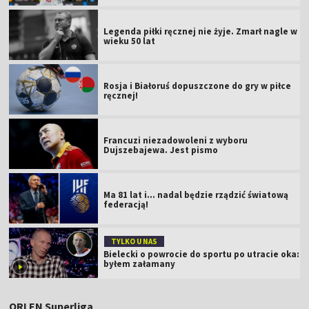
Legenda piłki ręcznej nie żyje. Zmarł nagle w
wieku 50 lat
Rosja i Białoruś dopuszczone do gry w piłce
ręcznej!
Francuzi niezadowoleni z wyboru
Dujszebajewa. Jest pismo
Ma 81 lat i... nadal będzie rządzić światową
federacją!
TYLKO U NAS
Bielecki o powrocie do sportu po utracie oka:
byłem załamany
ORLEN Superliga