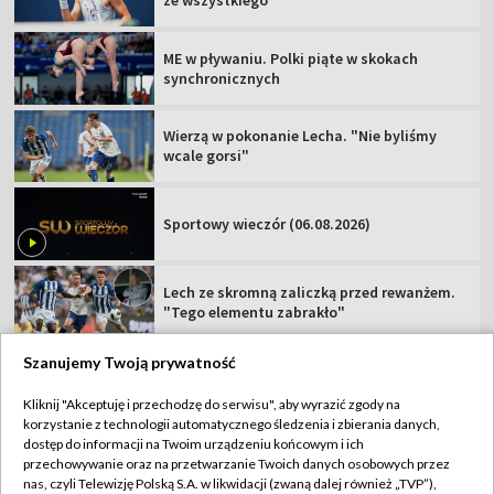
ME w pływaniu. Polki piąte w skokach
synchronicznych
Wierzą w pokonanie Lecha. "Nie byliśmy
wcale gorsi"
Sportowy wieczór (06.08.2026)
Lech ze skromną zaliczką przed rewanżem.
"Tego elementu zabrakło"
Szanujemy Twoją prywatność
Kliknij "Akceptuję i przechodzę do serwisu", aby wyrazić zgody na
korzystanie z technologii automatycznego śledzenia i zbierania danych,
TVP
dostęp do informacji na Twoim urządzeniu końcowym i ich
Abonament TVP
Regulamin TVP
przechowywanie oraz na przetwarzanie Twoich danych osobowych przez
nas, czyli Telewizję Polską S.A. w likwidacji (zwaną dalej również „TVP”),