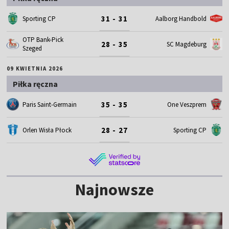
31 - 31
Sporting CP
Aalborg Handbold
OTP Bank-Pick
28 - 35
SC Magdeburg
Szeged
09 KWIETNIA 2026
Piłka ręczna
35 - 35
Paris Saint-Germain
One Veszprem
28 - 27
Orlen Wisła Płock
Sporting CP
Najnowsze