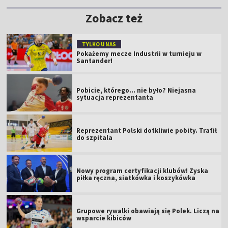
Zobacz też
TYLKO U NAS
Pokażemy mecze Industrii w turnieju w
Santander!
Pobicie, którego... nie było? Niejasna
sytuacja reprezentanta
Reprezentant Polski dotkliwie pobity. Trafił
do szpitala
Nowy program certyfikacji klubów! Zyska
piłka ręczna, siatkówka i koszykówka
Grupowe rywalki obawiają się Polek. Liczą na
wsparcie kibiców